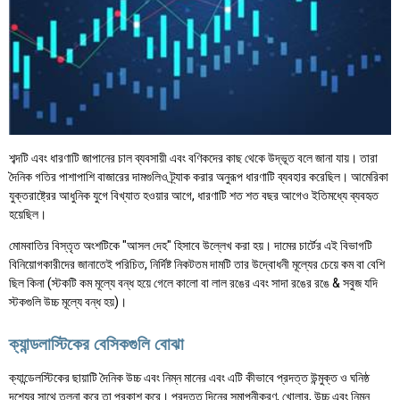
শব্দটি এবং ধারণাটি জাপানের চাল ব্যবসায়ী এবং বণিকদের কাছ থেকে উদ্ভূত বলে জানা যায়। তারা
দৈনিক গতির পাশাপাশি বাজারের দামগুলিও ট্র্যাক করার অনুরূপ ধারণাটি ব্যবহার করেছিল। আমেরিকা
যুক্তরাষ্ট্রের আধুনিক যুগে বিখ্যাত হওয়ার আগে, ধারণাটি শত শত বছর আগেও ইতিমধ্যে ব্যবহৃত
হয়েছিল।
মোমবাতির বিস্তৃত অংশটিকে "আসল দেহ" হিসাবে উল্লেখ করা হয়। দামের চার্টের এই বিভাগটি
বিনিয়োগকারীদের জানাতেই পরিচিত, নির্দিষ্ট নিকটতম দামটি তার উদ্বোধনী মূল্যের চেয়ে কম বা বেশি
ছিল কিনা (স্টকটি কম মূল্যে বন্ধ হয়ে গেলে কালো বা লাল রঙের এবং সাদা রঙের রঙে & সবুজ যদি
স্টকগুলি উচ্চ মূল্যে বন্ধ হয়)।
ক্যান্ডলাস্টিকের বেসিকগুলি বোঝা
ক্যান্ডেলস্টিকের ছায়াটি দৈনিক উচ্চ এবং নিম্ন মানের এবং এটি কীভাবে প্রদত্ত উন্মুক্ত ও ঘনিষ্ঠ
দৃশ্যের সাথে তুলনা করে তা প্রকাশ করে। প্রদত্ত দিনের সমাপনীকরণ, খোলার, উচ্চ এবং নিম্ন