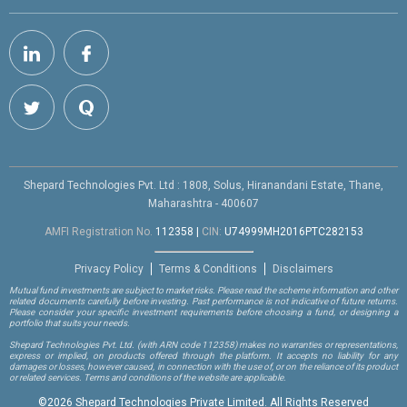
Shepard Technologies Pvt. Ltd : 1808, Solus, Hiranandani Estate, Thane,
Maharashtra - 400607
AMFI Registration No.
112358
|
CIN:
U74999MH2016PTC282153
Privacy Policy
Terms & Conditions
Disclaimers
Mutual fund investments are subject to market risks. Please read the scheme information and other
related documents carefully before investing. Past performance is not indicative of future returns.
Please consider your specific investment requirements before choosing a fund, or designing a
portfolio that suits your needs.
Shepard Technologies Pvt. Ltd.
(with ARN code 112358)
makes no warranties or representations,
express or implied, on products offered through the platform. It accepts no liability for any
damages or losses, however caused, in connection with the use of, or on the reliance of its product
or related services. Terms and conditions of the website are applicable.
©
2026 Shepard Technologies Private Limited. All Rights Reserved