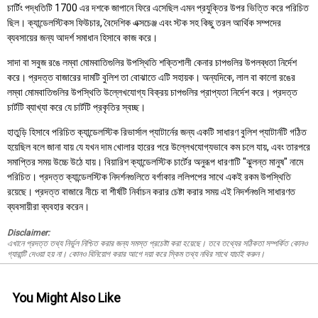
চার্টিং পদ্ধতিটি 1700 এর দশকে জাপানে ফিরে এসেছিল এমন প্রযুক্তির উপর ভিত্তি করে পরিচিত
ছিল। ক্যান্ডেলস্টিকস ফিউচার, বৈদেশিক এক্সচেঞ্জ এবং স্টক সহ কিছু তরল আর্থিক সম্পদের
ব্যবসায়ের জন্য আদর্শ সমাধান হিসাবে কাজ করে।
সাদা বা সবুজ রঙে লম্বা মোমবাতিগুলির উপস্থিতি শক্তিশালী কেনার চাপগুলির উপলব্ধতা নির্দেশ
করে। প্রদত্ত বাজারের দামটি বুলিশ তা বোঝাতে এটি সহায়ক। অন্যদিকে, লাল বা কালো রঙের
লম্বা মোমবাতিগুলির উপস্থিতি উল্লেখযোগ্য বিক্রয় চাপগুলির প্রাপ্যতা নির্দেশ করে। প্রদত্ত
চার্টটি ব্যাখ্যা করে যে চার্টটি প্রকৃতির স্বচ্ছ।
হাতুড়ি হিসাবে পরিচিত ক্যান্ডেলস্টিক রিভার্সাল প্যাটার্নের জন্য একটি সাধারণ বুলিশ প্যাটার্নটি গঠিত
হয়েছিল বলে জানা যায় যে যখন দাম খোলার হারের পরে উল্লেখযোগ্যভাবে কম চলে যায়, এবং তারপরে
সমাপ্তির সময় উচ্চে উঠে যায়। বিয়ারিশ ক্যান্ডেলস্টিক চার্টের অনুরূপ ধারণাটি "ঝুলন্ত মানুষ" নামে
পরিচিত। প্রদত্ত ক্যান্ডেলস্টিক নিদর্শনগুলিতে বর্গাকার ললিপপের সাথে একই রকম উপস্থিতি
রয়েছে। প্রদত্ত বাজারে নীচে বা শীর্ষটি নির্বাচন করার চেষ্টা করার সময় এই নিদর্শনগুলি সাধারণত
ব্যবসায়ীরা ব্যবহার করেন।
Disclaimer:
এখানে প্রদত্ত তথ্য নির্ভুল নিশ্চিত করার জন্য সমস্ত প্রচেষ্টা করা হয়েছে। তবে তথ্যের সঠিকতা সম্পর্কিত কোনও
গ্যারান্টি দেওয়া হয় না। কোনও বিনিয়োগ করার আগে দয়া করে স্কিম তথ্য নথির সাথে যাচাই করুন।
You Might Also Like