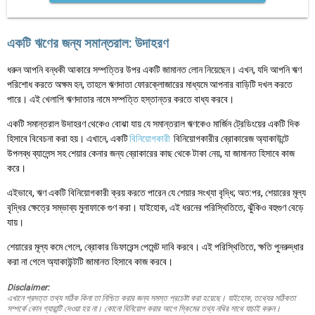
একটি ঋণের জন্য সমান্তরাল: উদাহরণ
ধরুন আপনি বন্ধকী আকারে সম্পত্তির উপর একটি জামানত লোন নিয়েছেন। এখন, যদি আপনি ঋণ
পরিশোধ করতে অক্ষম হন, তাহলে ঋণদাতা ফোরক্লোজারের মাধ্যমে আপনার বাড়িটি দখল করতে
পারে। এই খেলাপি ঋণদাতার নামে সম্পত্তি হস্তান্তর করতে বাধ্য করবে।
একটি সমান্তরাল উদাহরণ থেকেও বোঝা যায় যে সমান্তরাল ঋণকেও মার্জিন ট্রেডিংয়ের একটি দিক
হিসাবে বিবেচনা করা হয়। এখানে, একটি
বিনিয়োগকারী
বিনিয়োগকারীর ব্রোকারেজ অ্যাকাউন্টে
উপলব্ধ ব্যালেন্স সহ শেয়ার কেনার জন্য ব্রোকারের কাছ থেকে টাকা নেয়, যা জামানত হিসাবে কাজ
করে।
এইভাবে, ঋণ একটি বিনিয়োগকারী ক্রয় করতে পারেন যে শেয়ার সংখ্যা বৃদ্ধি; অত:পর, শেয়ারের মূল্য
বৃদ্ধির ক্ষেত্রে সম্ভাব্য মুনাফাকে গুণ করা। যাইহোক, এই ধরনের পরিস্থিতিতে, ঝুঁকিও বহুগুণ বেড়ে
যায়।
শেয়ারের মূল্য কমে গেলে, ব্রোকার ডিফারেন্স পেমেন্ট দাবি করবে। এই পরিস্থিতিতে, ক্ষতি পুনরুদ্ধার
করা না গেলে অ্যাকাউন্টটি জামানত হিসাবে কাজ করবে।
Disclaimer:
এখানে প্রদত্ত তথ্য সঠিক কিনা তা নিশ্চিত করার জন্য সমস্ত প্রচেষ্টা করা হয়েছে। যাইহোক, তথ্যের সঠিকতা
সম্পর্কে কোন গ্যারান্টি দেওয়া হয় না। কোনো বিনিয়োগ করার আগে স্কিমের তথ্য নথির সাথে যাচাই করুন।