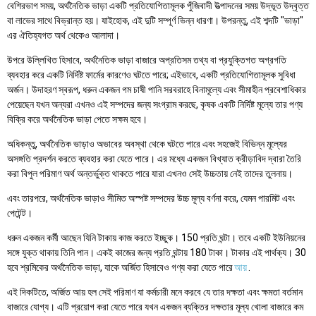
বেশিরভাগ সময়, অর্থনৈতিক ভাড়া একটি প্রতিযোগিতামূলক পুঁজিবাদী উত্পাদনের সময় উদ্ভূত উদ্বৃত্ত
বা লাভের সাথে বিভ্রান্ত হয়। যাইহোক, এই দুটি সম্পূর্ণ ভিন্ন ধারণা। উপরন্তু, এই শব্দটি "ভাড়া"
এর ঐতিহ্যগত অর্থ থেকেও আলাদা।
উপরে উল্লিখিত হিসাবে, অর্থনৈতিক ভাড়া বাজারে অপ্রতিসম তথ্য বা প্রযুক্তিগত অগ্রগতি
ব্যবহার করে একটি নির্দিষ্ট ফার্মের কারণেও ঘটতে পারে; এইভাবে, একটি প্রতিযোগিতামূলক সুবিধা
অর্জন। উদাহরণ স্বরূপ, ধরুন একজন গম চাষী পানি সরবরাহে বিনামূল্যে এবং সীমাহীন প্রবেশাধিকার
পেয়েছেন যখন অন্যরা এখনও এই সম্পদের জন্য সংগ্রাম করছে, কৃষক একটি নির্দিষ্ট মূল্যে তার পণ্য
বিক্রি করে অর্থনৈতিক ভাড়া পেতে সক্ষম হবে।
অধিকন্তু, অর্থনৈতিক ভাড়াও অভাবের অবস্থা থেকে ঘটতে পারে এবং সহজেই বিভিন্ন মূল্যের
অসঙ্গতি প্রদর্শন করতে ব্যবহার করা যেতে পারে। এর মধ্যে একজন বিখ্যাত ক্রীড়াবিদ দ্বারা তৈরি
করা বিপুল পরিমাণ অর্থ অন্তর্ভুক্ত থাকতে পারে যারা এখনও সেই উচ্চতায় নেই তাদের তুলনায়।
এবং তারপরে, অর্থনৈতিক ভাড়াও সীমিত অস্পষ্ট সম্পদের উচ্চ মূল্য বর্ণনা করে, যেমন পারমিট এবং
পেটেন্ট।
ধরুন একজন কর্মী আছেন যিনি টাকায় কাজ করতে ইচ্ছুক। 150 প্রতি ঘন্টা। তবে একটি ইউনিয়নের
সঙ্গে যুক্ত থাকায় তিনি পান। একই কাজের জন্য প্রতি ঘন্টায় 180 টাকা। টাকার এই পার্থক্য। 30
হবে শ্রমিকের অর্থনৈতিক ভাড়া, যাকে অর্জিত হিসাবেও গণ্য করা যেতে পারে
আয়
.
এই দিকটিতে, অর্জিত আয় হল সেই পরিমাণ যা কর্মচারী মনে করবে যে তার দক্ষতা এবং ক্ষমতা বর্তমান
বাজারে যোগ্য। এটি প্রয়োগ করা যেতে পারে যখন একজন ব্যক্তির দক্ষতার মূল্য খোলা বাজারে কম