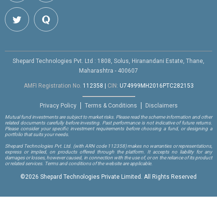
Shepard Technologies Pvt. Ltd : 1808, Solus, Hiranandani Estate, Thane,
Maharashtra - 400607
AMFI Registration No.
112358
|
CIN:
U74999MH2016PTC282153
Privacy Policy
Terms & Conditions
Disclaimers
Mutual fund investments are subject to market risks. Please read the scheme information and other
related documents carefully before investing. Past performance is not indicative of future returns.
Please consider your specific investment requirements before choosing a fund, or designing a
portfolio that suits your needs.
Shepard Technologies Pvt. Ltd.
(with ARN code 112358)
makes no warranties or representations,
express or implied, on products offered through the platform. It accepts no liability for any
damages or losses, however caused, in connection with the use of, or on the reliance of its product
or related services. Terms and conditions of the website are applicable.
©
2026 Shepard Technologies Private Limited. All Rights Reserved