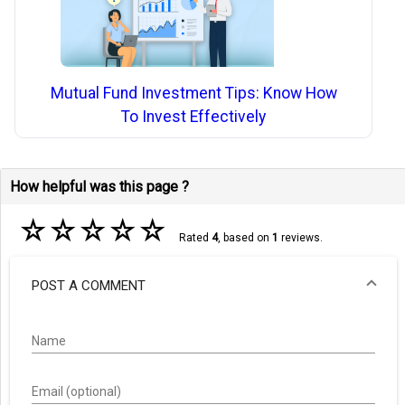
Mutual Fund Investment Tips: Know How
To Invest Effectively
How helpful was this page ?
☆
☆
☆
☆
☆
Rated
4
, based on
1
reviews.
POST A COMMENT
Name
Email (optional)