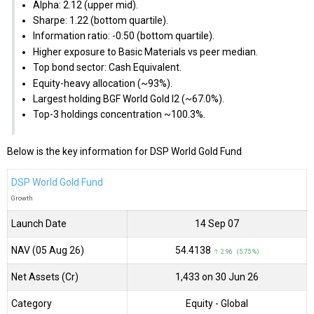
Alpha: 2.12 (upper mid).
Sharpe: 1.22 (bottom quartile).
Information ratio: -0.50 (bottom quartile).
Higher exposure to Basic Materials vs peer median.
Top bond sector: Cash Equivalent.
Equity-heavy allocation (~93%).
Largest holding BGF World Gold I2 (~67.0%).
Top-3 holdings concentration ~100.3%.
Below is the key information for DSP World Gold Fund
DSP World Gold Fund
Growth
Launch Date
14 Sep 07
NAV (05 Aug 26)
₹54.4138
↑ 2.96 (5.75 %)
Net Assets (Cr)
₹1,433 on 30 Jun 26
Category
Equity
- Global