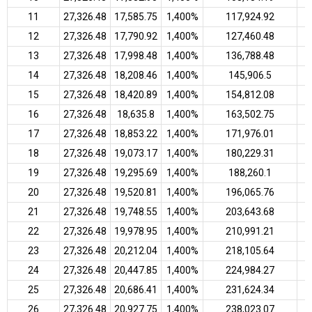
11
₹27,326.48
₹17,585.75
1,400%
₹117,924.92
12
₹27,326.48
₹17,790.92
1,400%
₹127,460.48
13
₹27,326.48
₹17,998.48
1,400%
₹136,788.48
14
₹27,326.48
₹18,208.46
1,400%
₹145,906.5
15
₹27,326.48
₹18,420.89
1,400%
₹154,812.08
16
₹27,326.48
₹18,635.8
1,400%
₹163,502.75
17
₹27,326.48
₹18,853.22
1,400%
₹171,976.01
18
₹27,326.48
₹19,073.17
1,400%
₹180,229.31
19
₹27,326.48
₹19,295.69
1,400%
₹188,260.1
20
₹27,326.48
₹19,520.81
1,400%
₹196,065.76
21
₹27,326.48
₹19,748.55
1,400%
₹203,643.68
22
₹27,326.48
₹19,978.95
1,400%
₹210,991.21
23
₹27,326.48
₹20,212.04
1,400%
₹218,105.64
24
₹27,326.48
₹20,447.85
1,400%
₹224,984.27
25
₹27,326.48
₹20,686.41
1,400%
₹231,624.34
26
₹27,326.48
₹20,927.75
1,400%
₹238,023.07