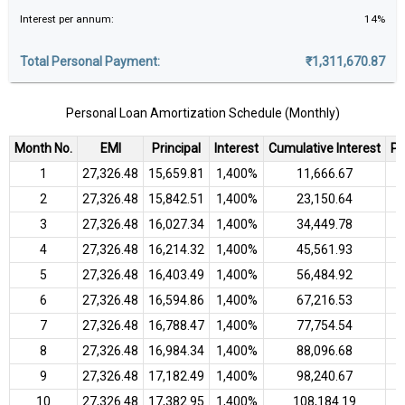
Interest per annum:
14%
Total Personal Payment:
₹1,311,670.87
Personal Loan Amortization Schedule (Monthly)
Month No.
EMI
Principal
Interest
Cumulative Interest
Pe
1
₹27,326.48
₹15,659.81
1,400%
₹11,666.67
2
₹27,326.48
₹15,842.51
1,400%
₹23,150.64
3
₹27,326.48
₹16,027.34
1,400%
₹34,449.78
4
₹27,326.48
₹16,214.32
1,400%
₹45,561.93
5
₹27,326.48
₹16,403.49
1,400%
₹56,484.92
6
₹27,326.48
₹16,594.86
1,400%
₹67,216.53
7
₹27,326.48
₹16,788.47
1,400%
₹77,754.54
8
₹27,326.48
₹16,984.34
1,400%
₹88,096.68
9
₹27,326.48
₹17,182.49
1,400%
₹98,240.67
10
₹27,326.48
₹17,382.95
1,400%
₹108,184.19