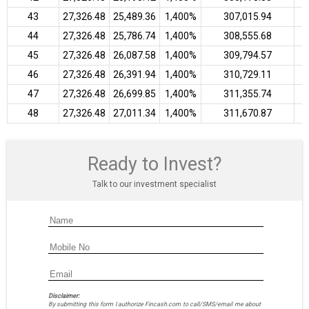
43
₹27,326.48
₹25,489.36
1,400%
₹307,015.94
44
₹27,326.48
₹25,786.74
1,400%
₹308,555.68
45
₹27,326.48
₹26,087.58
1,400%
₹309,794.57
46
₹27,326.48
₹26,391.94
1,400%
₹310,729.11
47
₹27,326.48
₹26,699.85
1,400%
₹311,355.74
48
₹27,326.48
₹27,011.34
1,400%
₹311,670.87
Ready to Invest?
Talk to our investment specialist
Disclaimer:
By submitting this form I authorize Fincash.com to call/SMS/email me about