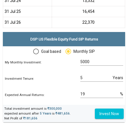
31 Jul 24
₹13,332
31 Jul 25
₹16,454
31 Jul 26
₹22,370
DSP US Flexible Equity Fund SIP Returns
Goal based
Monthly SIP
My Monthly Investment:
Years
Investment Tenure:
%
Expected Annual Returns:
Total investment amount is
₹300,000
Invest Now
expected amount after
5 Years
is
₹481,656
.
Net Profit of
₹181,656