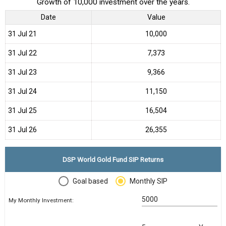
Growth of 10,000 investment over the years.
Date
Value
31 Jul 21
₹10,000
31 Jul 22
₹7,373
31 Jul 23
₹9,366
31 Jul 24
₹11,150
31 Jul 25
₹16,504
31 Jul 26
₹26,355
DSP World Gold Fund SIP Returns
Goal based
Monthly SIP
My Monthly Investment: