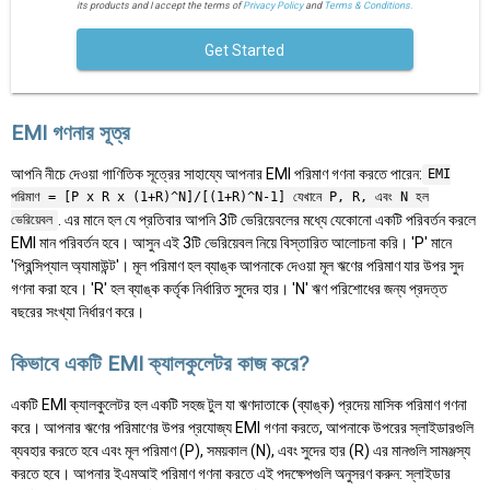
its products and I accept the terms of
Privacy Policy
and
Terms & Conditions.
Get Started
EMI গণনার সূত্র
আপনি নীচে দেওয়া গাণিতিক সূত্রের সাহায্যে আপনার EMI পরিমাণ গণনা করতে পারেন:
EMI
পরিমাণ = [P x R x (1+R)^N]/[(1+R)^N-1] যেখানে P, R, এবং N হল
. এর মানে হল যে প্রতিবার আপনি 3টি ভেরিয়েবলের মধ্যে যেকোনো একটি পরিবর্তন করলে
ভেরিয়েবল
EMI মান পরিবর্তন হবে। আসুন এই 3টি ভেরিয়েবল নিয়ে বিস্তারিত আলোচনা করি। 'P' মানে
'প্রিন্সিপ্যাল অ্যামাউন্ট'। মূল পরিমাণ হল ব্যাঙ্ক আপনাকে দেওয়া মূল ঋণের পরিমাণ যার উপর সুদ
গণনা করা হবে। 'R' হল ব্যাঙ্ক কর্তৃক নির্ধারিত সুদের হার। 'N' ঋণ পরিশোধের জন্য প্রদত্ত
বছরের সংখ্যা নির্ধারণ করে।
কিভাবে একটি EMI ক্যালকুলেটর কাজ করে?
একটি EMI ক্যালকুলেটর হল একটি সহজ টুল যা ঋণদাতাকে (ব্যাঙ্ক) প্রদেয় মাসিক পরিমাণ গণনা
করে। আপনার ঋণের পরিমাণের উপর প্রযোজ্য EMI গণনা করতে, আপনাকে উপরের স্লাইডারগুলি
ব্যবহার করতে হবে এবং মূল পরিমাণ (P), সময়কাল (N), এবং সুদের হার (R) এর মানগুলি সামঞ্জস্য
করতে হবে। আপনার ইএমআই পরিমাণ গণনা করতে এই পদক্ষেপগুলি অনুসরণ করুন: স্লাইডার