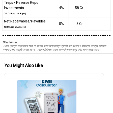
Treps / Reverse Repo
Investments
4%
₹58 Cr
CBLO/Reverse Repo
|
-
Net Receivables/Payables
0%
-₹3 Cr
Net Current Assets
|
-
Disclaimer:
এখানে প্রদত্ত তথ্য সঠিক কিনা তা নিশ্চিত করার জন্য সমস্ত প্রচেষ্টা করা হয়েছে। যাইহোক, তথ্যের সঠিকতা
সম্পর্কে কোন গ্যারান্টি দেওয়া হয় না। কোনো বিনিয়োগ করার আগে স্কিমের তথ্য নথির সাথে যাচাই করুন।
You Might Also Like