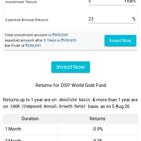
Years
Investment Tenure:
%
Expected Annual Returns:
Total investment amount is
₹300,000
Invest Now
expected amount after
5 Years
is
₹530,691
.
Net Profit of
₹230,691
Invest Now
Returns for DSP World Gold Fund
Returns up to 1 year are on
& more than 1 year are
absolute basis
on
basis. as on 5 Aug 26
CAGR (Compound Annual Growth Rate)
Duration
Returns
1 Month
-0.9%
3 Month
-9.2%