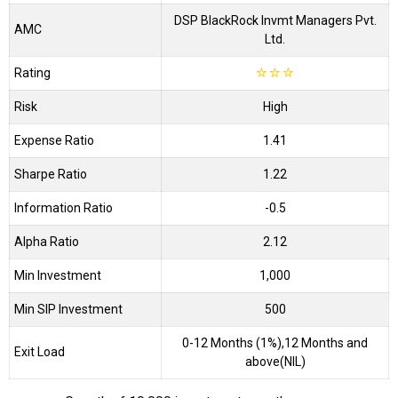
DSP BlackRock Invmt Managers Pvt.
AMC
Ltd.
Rating
☆
☆
☆
Risk
High
Expense Ratio
1.41
Sharpe Ratio
1.22
Information Ratio
-0.5
Alpha Ratio
2.12
Min Investment
1,000
Min SIP Investment
500
0-12 Months (1%),12 Months and
Exit Load
above(NIL)