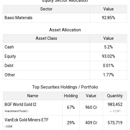
Equity Sector Allocation
Sector
Value
Basic Materials
92.85%
Asset Allocation
Asset Class
Value
Cash
5.2%
Equity
93.02%
Debt
0.01%
Other
1.77%
Top Securities Holdings / Portfolio
Name
Holding
Value
Quantity
BGF World Gold I2
983,452
67%
₹960 Cr
Investment Fund
|
-
↓ -21,591
VanEck Gold Miners ETF
29%
₹409 Cr
573,719
-
|
GDX