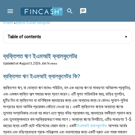
ফিনক্যাশ
»
ব্যক্তিগত ইএমআই ক্যালকুলেটর
Table of contents
ব্যক্তিগত ঋণ ইএমআই ক্যালকুলেটর
Updated on
August 3, 2026
, 43674 views
ব্যক্তিগত ঋণ ইএমআই ক্যালকুলেটর কি?
ব্যক্তিগত ঋণ, যা ভোক্তা ঋণ নামেও পরিচিত, হল এক ধরনের ঋণ যা সাধারণত অনিরাপদ প্রকৃতির,
এবং একজন ব্যক্তি অল্প সময়ের জন্য গ্রহণ করেন। এটি মূলত পারিবারিক ব্যয়, বাড়ির পুনর্গঠন,
ছুটির দিন বা ব্যক্তিগত বা বাণিজ্যিক ব্যবহারের জন্য এবং অন্যদের জন্য যে কোনও সুযোগ-সুবিধা
সংগ্রহের মতো আর্থিক প্রয়োজন মেটাতে নেওয়া হয়। একটি ব্যক্তিগত ঋণকে অন্যান্য ঋণের
তুলনায় অগ্রাধিকার দেওয়া হয় কারণ এতে ক্ষুদ্র নথির প্রয়োজন হয়, ব্যবহারের নমনীয়তা প্রদান করে
এবং তুলনামূলকভাবে কম প্রক্রিয়াকরণে সময় লাগে। অন্যান্য ঋণের বিপরীতে, এটির সাধারণত 1-5
বছরের মধ্যে একটি ছোট পরিশোধের মেয়াদ থাকে। একটি
ইএমআই ক্যালকুলেটর
আপনার অর্থের
প্রবাহ এবং বহিঃপ্রবাহকে প্রাক-পরিকল্পনা এবং ভারসাম্যের জন্য একটি দ্রুত এবং সহজ সমাধান