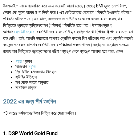
ইএমআই গণনাকে প্রভাবিত করে এমন কয়েকটি কারণ রয়েছে। যেহেতু EMI মূলত মূল পরিমাণ,
মেয়াদ এবং সুদের হারের উপর নির্ভর করে। এই ভেরিয়েবলের যেকোনো পরিবর্তন ইএমআই পরিমাণে
পরিবর্তন ঘটাতে পারে। এর আগে, একজনকে জানা উচিত যে আরও অনেক কারণ রয়েছে যার
ভিত্তিতে প্রদত্ত ব্যক্তিগত ঋণ (পরিমাণ) পরিবর্তিত হতে পারে। উদাহরণস্বরূপ,
আপনার
ক্রেডিট স্কোর
. ক্রেডিট স্কোর যত বেশি হবে ব্যক্তিগত ঋণ (পরিমাণ) পাওয়ার সম্ভাবনা
তত বেশি। তাই, আপনি সময়মতো আপনার ক্রেডিট কার্ডের বিল পরিশোধ করে এবং ক্রেডিট কার্ডের
ব্যালেন্স কম রেখে আপনার ক্রেডিট স্কোর পরিচালনা করতে পারেন। এছাড়াও, অন্যান্য মানদণ্ড
রয়েছে যার ভিত্তিতে প্রদত্ত ঋণের পরিমাণ ব্যাঙ্ক থেকে ব্যাঙ্কে আলাদা হতে পারে, যেমন
আয়
প্রমাণ
বিনিয়োগ
বিবৃতি
স্থিতিশীল কর্মসংস্থান ইতিহাস
হাউজিং ইতিহাস
ঋণ থেকে আয়ের অনুপাত
সামাজিক মাধ্যম
2022 এর জন্য শীর্ষ তহবিল
*3 বছরের কর্মক্ষমতার উপর ভিত্তি করে সেরা তহবিল।
1. DSP World Gold Fund