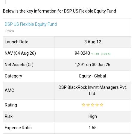
Below is the key information for DSP US Flexible Equity Fund
DSP US Flexible Equity Fund
Growth
Launch Date
3 Aug 12
NAV (04 Aug 26)
₹94.0243
↑ 1.81 (1.96 %)
Net Assets (Cr)
₹1,291 on 30 Jun 26
Category
Equity
- Global
DSP BlackRock Invmt Managers Pvt.
AMC
Ltd.
Rating
☆
☆
☆
☆
☆
Risk
High
Expense Ratio
1.55