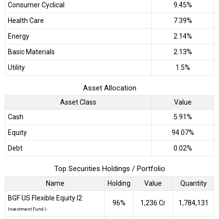
Consumer Cyclical
9.45%
Health Care
7.39%
Energy
2.14%
Basic Materials
2.13%
Utility
1.5%
Asset Allocation
Asset Class
Value
Cash
5.91%
Equity
94.07%
Debt
0.02%
Top Securities Holdings / Portfolio
Name
Holding
Value
Quantity
BGF US Flexible Equity I2
96%
₹1,236 Cr
1,784,131
Investment Fund
|
-