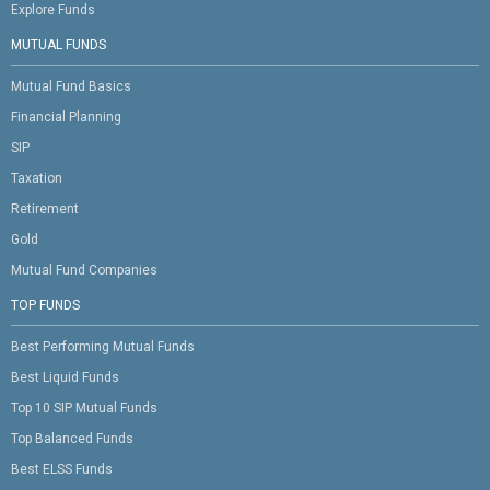
Explore Funds
MUTUAL FUNDS
Mutual Fund Basics
Financial Planning
SIP
Taxation
Retirement
Gold
Mutual Fund Companies
TOP FUNDS
Best Performing Mutual Funds
Best Liquid Funds
Top 10 SIP Mutual Funds
Top Balanced Funds
Best ELSS Funds