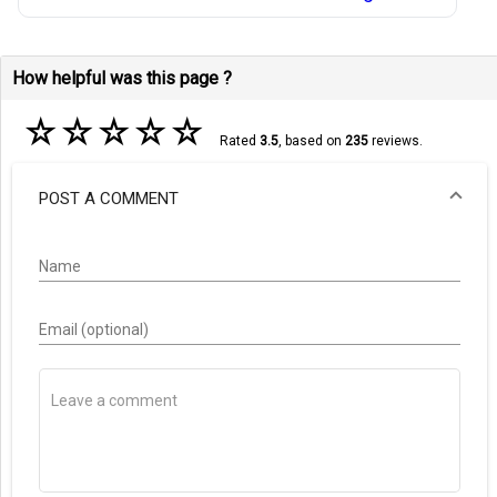
How helpful was this page ?
☆
☆
☆
☆
☆
Rated
3.5
, based on
235
reviews.
POST A COMMENT
Name
Email (optional)