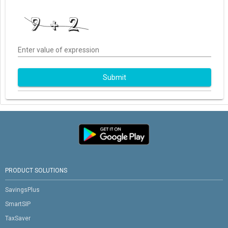
Enter value of expression
Submit
PRODUCT SOLUTIONS
SavingsPlus
SmartSIP
TaxSaver