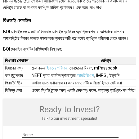
বিভিন্ন ধরনের BOI মোবাইল ব্যাঙ্কিং পরিষেবা রয়েছে এবং তাদের প্রত্যেকটির একটি অনন্য
বৈশিষ্ট্য রয়েছে যা আপনার ব্যাঙ্কিং চাহিদা পূরণ করে। এক নজর দেখে নাও!
বিওআই মোবাইল
BOI মোবাইল হল একটি অফিসিয়াল মোবাইল ব্যাঙ্কিং অ্যাপ্লিকেশন, যা আপনাকে আপনার
অ্যাকাউন্টের বিবরণ জানতে সক্ষম করে৷ ব্যবহারকারী ঘরে বসেই ব্যাঙ্কিং পরিষেবা পেতে পারেন।
BOI মোবাইল ব্যাংকিং বৈশিষ্ট্যগুলি নিম্নরূপ:
বিওআই মোবাইল
বৈশিষ্ট্য
হিসাবের তথ্য
চেক করুন
হিসাবের পরিমান
, লেনদেনের বিবরণ, mPassbook
ফান ট্রান্সফার
NEFT দ্বারা তহবিল স্থানান্তর,
আরটিজিএস
, IMPS., ইত্যাদি
প্রিয় বৈশিষ্ট্য
তহবিল দ্রুত স্থানান্তরের জন্য লেনদেনটিকে প্রিয় হিসাবে সেট করা
বিভিন্ন সেবা
চেকের স্থিতি ট্র্যাক করুন, একটি চেক বন্ধ করুন, অন্যান্য ব্যাঙ্কিং-সম্পর্কিত পর
Ready to Invest?
Talk to our investment specialist