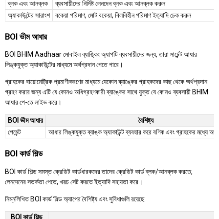
ব্লক এবং আনব্লক
ব্যবসায়ীদের নির্দিষ্ট লেনদেন ব্লক এবং আনব্লক করুন
অ্যাকাউন্টের সারাংশ
বকেয়া পরিমাণ, মোট বকেয়া, বিলবিহীন পরিমাণ ইত্যাদি চেক করুন
BOI ভীম আধার
BOI BHIM Aadhaar মোবাইল ব্যাঙ্কিং অ্যাপটি ব্যবসায়ীদের জন্য, তারা মার্চেন্ট আধার
লিঙ্কযুক্ত অ্যাকাউন্টের মাধ্যমে অর্থপ্রদান পেতে পারে।
গ্রাহকের বায়োমেট্রিক প্রমাণীকরণের মাধ্যমে যেকোন ব্যাঙ্কের গ্রাহকদের কাছ থেকে অর্থপ্রদান
গ্রহণ করার জন্য এটি যে কোনও অধিগ্রহণকারী ব্যাঙ্কের সাথে যুক্ত যে কোনও ব্যবসায়ী BHIM
আধার পে-তে লাইভ করে।
BOI ভীম আধার
বৈশিষ্ট্য
পেমেন্ট
আধার লিঙ্কযুক্ত ব্যাঙ্ক অ্যাকাউন্ট ব্যবহার করে বণিক এবং গ্রাহকের মধ্যে অর্থ
BOI কার্ড শিল্ড
BOI কার্ড শিল্ড সমস্ত ক্রেডিট কার্ডধারকদের তাদের ক্রেডিট কার্ড ব্লক/আনব্লক করতে,
লেনদেনের সতর্কতা পেতে, খরচ সেট করতে ইত্যাদি সহায়তা করে।
নিম্নলিখিত BOI কার্ড শিল্ড অ্যাপের বৈশিষ্ট্য এবং সুবিধাগুলি রয়েছে:
BOI কার্ড শিল্ড