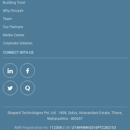
Building Trust
Why Fincash
Team
Our Partners
Media Center
Corporate Solution
CONNECT WITH US
Shepard Technologies Pvt. Ltd : 1808, Solus, Hiranandani Estate, Thane,
Maharashtra - 400607
AMFI Registration No.
112358
|
CIN:
U74999MH2016PTC282153