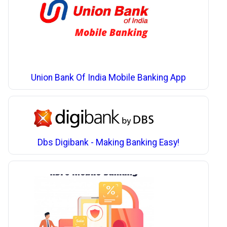
Union Bank Of India Mobile Banking App
Dbs Digibank - Making Banking Easy!