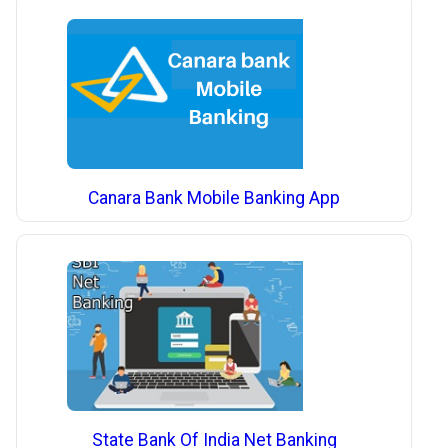
Canara Bank Mobile Banking App
State Bank Of India Net Banking