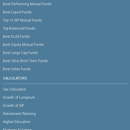
Best Performing Mutual Funds
Best Liquid Funds
Top 10 SIP Mutual Funds
Top Balanced Funds
Best ELSS Funds
Best Equity Mutual Funds
Best Large Cap Funds
Best Ultra Short Term Funds
Best Index Funds
CALCULATORS
Tax Calculator
Growth of Lumpsum
Growth of SIP
Retirement Planning
Higher Education
Marriage Expense