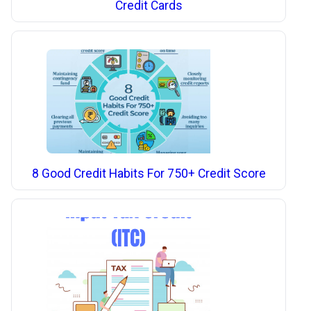
Credit Cards
8 Good Credit Habits For 750+ Credit Score