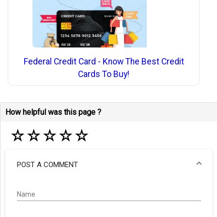
Federal Credit Card - Know The Best Credit
Cards To Buy!
How helpful was this page ?
☆
☆
☆
☆
☆
POST A COMMENT
Name