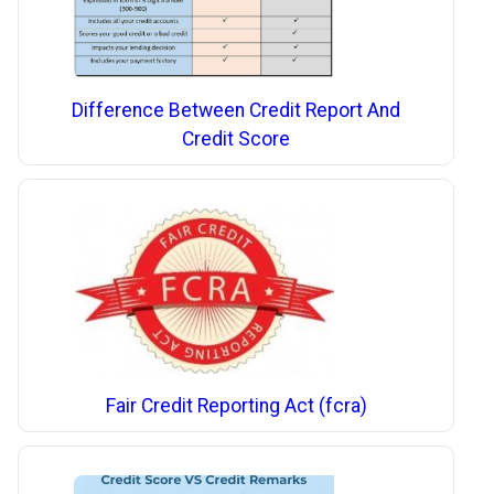
Difference Between Credit Report And
Credit Score
Fair Credit Reporting Act (fcra)