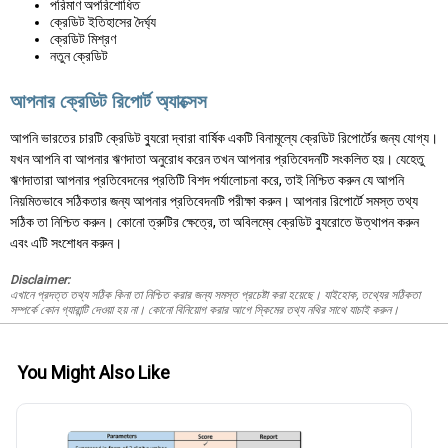
পরিমাণ অপরিশোধিত
ক্রেডিট ইতিহাসের দৈর্ঘ্য
ক্রেডিট মিশ্রণ
নতুন ক্রেডিট
আপনার ক্রেডিট রিপোর্ট অ্যাক্সেস
আপনি ভারতের চারটি ক্রেডিট ব্যুরো দ্বারা বার্ষিক একটি বিনামূল্যে ক্রেডিট রিপোর্টের জন্য যোগ্য।
যখন আপনি বা আপনার ঋণদাতা অনুরোধ করেন তখন আপনার প্রতিবেদনটি সংকলিত হয়। যেহেতু
ঋণদাতারা আপনার প্রতিবেদনের প্রতিটি বিশদ পর্যালোচনা করে, তাই নিশ্চিত করুন যে আপনি
নিয়মিতভাবে সঠিকতার জন্য আপনার প্রতিবেদনটি পরীক্ষা করুন। আপনার রিপোর্টে সমস্ত তথ্য
সঠিক তা নিশ্চিত করুন। কোনো ত্রুটির ক্ষেত্রে, তা অবিলম্বে ক্রেডিট ব্যুরোতে উত্থাপন করুন
এবং এটি সংশোধন করুন।
Disclaimer:
এখানে প্রদত্ত তথ্য সঠিক কিনা তা নিশ্চিত করার জন্য সমস্ত প্রচেষ্টা করা হয়েছে। যাইহোক, তথ্যের সঠিকতা
সম্পর্কে কোন গ্যারান্টি দেওয়া হয় না। কোনো বিনিয়োগ করার আগে স্কিমের তথ্য নথির সাথে যাচাই করুন।
You Might Also Like