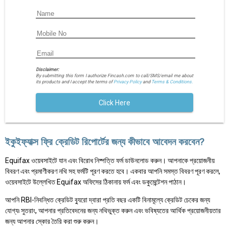
Disclaimer:
By submitting this form I authorize Fincash.com to call/SMS/email me about
its products and I accept the terms of
Privacy Policy
and
Terms & Conditions.
Click Here
ইকুইফ্যাক্স ফ্রি ক্রেডিট রিপোর্টের জন্য কীভাবে আবেদন করবেন?
Equifax ওয়েবসাইটে যান এবং বিরোধ নিষ্পত্তি ফর্ম ডাউনলোড করুন। আপনাকে প্রয়োজনীয়
বিবরণ এবং প্রমাণীকরণ নথি সহ ফর্মটি পূরণ করতে হবে। একবার আপনি সমস্ত বিবরণ পূরণ করলে,
ওয়েবসাইটে উল্লেখিত Equifax অফিসের ঠিকানায় ফর্ম এবং ডকুমেন্টেশন পাঠান।
আপনি RBI-নিবন্ধিত ক্রেডিট ব্যুরো দ্বারা প্রতি বছর একটি বিনামূল্যে ক্রেডিট চেকের জন্য
যোগ্য৷ সুতরাং, আপনার প্রতিবেদনের জন্য নথিভুক্ত করুন এবং ভবিষ্যতের আর্থিক প্রয়োজনীয়তার
জন্য আপনার স্কোর তৈরি করা শুরু করুন।