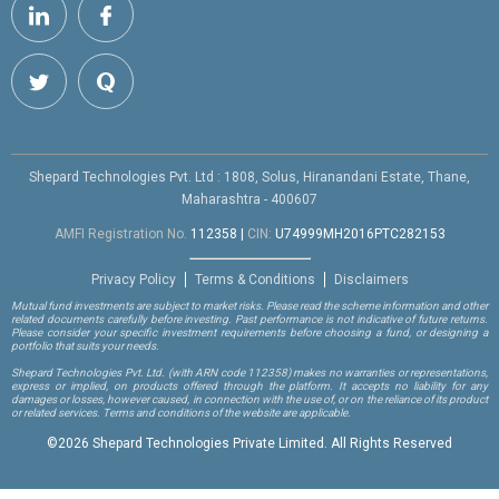
Shepard Technologies Pvt. Ltd : 1808, Solus, Hiranandani Estate, Thane,
Maharashtra - 400607
AMFI Registration No.
112358
|
CIN:
U74999MH2016PTC282153
Privacy Policy
Terms & Conditions
Disclaimers
Mutual fund investments are subject to market risks. Please read the scheme information and other
related documents carefully before investing. Past performance is not indicative of future returns.
Please consider your specific investment requirements before choosing a fund, or designing a
portfolio that suits your needs.
Shepard Technologies Pvt. Ltd.
(with ARN code 112358)
makes no warranties or representations,
express or implied, on products offered through the platform. It accepts no liability for any
damages or losses, however caused, in connection with the use of, or on the reliance of its product
or related services. Terms and conditions of the website are applicable.
©
2026 Shepard Technologies Private Limited. All Rights Reserved