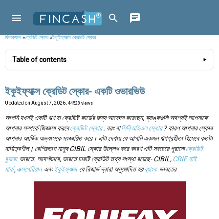
ফিনক্যাশ
»
ক্রেডিট স্কোর
»
ইকুইফ্যাক্স ক্রেডিট স্কোর
Table of contents
ইকুইফ্যাক্স ক্রেডিট স্কোর- একটি ওভারভিউ
Updated on
August 7, 2026
, 44528 views
আপনি যখনই একটি ঋণ বা ক্রেডিট কার্ডের জন্য আবেদন করেছেন, ব্যাঙ্কগুলি অবশ্যই আপনাকে
আপনার সম্পর্কে জিজ্ঞাসা করবে
ক্রেডিট স্কোর
. বরং বা
সিবিআইএল স্কোর
? কারণ আপনার স্কোর
আপনার আর্থিক অভ্যাসকে সংজ্ঞায়িত করে। এটা দেখায় যে আপনি একজন ঋণগ্রহীতা হিসেবে কতটা
দায়িত্বশীল। বেশিরভাগ মানুষ CIBIL স্কোর উল্লেখ করে কারণ এটি সবচেয়ে পুরানো
ক্রেডিট
ব্যুরো
ভারতে. আদর্শভাবে, ভারতে চারটি ক্রেডিট তথ্য সংস্থা রয়েছে- CIBIL,
CRIF হাই
মার্ক
,
এক্সপেরিয়ান
এবং
ইকুইফ্যাক্স
যে রিজার্ভ দ্বারা অনুমোদিত হয়
ব্যাংক
ভারতের