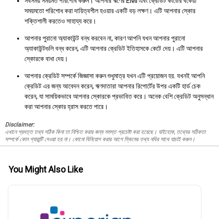
সবসময় সময়মত পরিশোধ করুন। আপনার ঋণের EMI এবং ক্রেডিট কার্ডের বকেয়া
সময়মতো পরিশোধ করা দায়িত্বশীল হওয়ার একটি বড় লক্ষণ। এটি আপনার স্কোর
শক্তিশালী করতেও সাহায্য করে।
আপনার পুরানো অ্যাকাউন্ট বন্ধ করবেন না, কারণ আপনি যখন আপনার পুরানো
অ্যাকাউন্টগুলি বন্ধ করেন, এটি আপনার ক্রেডিট ইতিহাসকে কেটে দেয়। এটি আপনার
স্কোরকে বাধা দেয়।
আপনার ক্রেডিট সম্পর্কে জিজ্ঞাসা করুন শুধুমাত্র যখন এটি প্রয়োজন হয়. যখনই আপনি
ক্রেডিট এর জন্য আবেদন করেন, ঋণদাতারা আপনার রিপোর্টের উপর একটি হার্ড চেক
করেন, যা সাময়িকভাবে আপনার স্কোরকে প্রভাবিত করে। অনেক বেশি ক্রেডিট অনুসন্ধান
করা আপনার স্কোর হ্রাস করতে পারে।
Disclaimer:
এখানে প্রদত্ত তথ্য সঠিক কিনা তা নিশ্চিত করার জন্য সমস্ত প্রচেষ্টা করা হয়েছে। যাইহোক, তথ্যের সঠিকতা
সম্পর্কে কোন গ্যারান্টি দেওয়া হয় না। কোনো বিনিয়োগ করার আগে স্কিমের তথ্য নথির সাথে যাচাই করুন।
You Might Also Like