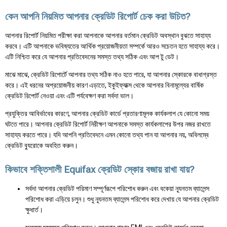
কেন আপনি নিয়মিত আপনার ক্রেডিট রিপোর্ট চেক করা উচিত?
আপনার রিপোর্ট নিয়মিত পরীক্ষা করা আপনাকে আপনার বর্তমান ক্রেডিট অবস্থান বুঝতে সাহায্য
করবে। এটি আপনাকে ভবিষ্যতের আর্থিক প্রয়োজনীয়তা সম্পর্কে আরও সচেতন হতে সাহায্য করে।
এটি নিশ্চিত করে যে আপনার প্রতিবেদনের সমস্ত তথ্য সঠিক এবং আপ টু ডেট।
মাঝে মাঝে, ক্রেডিট রিপোর্টে আপনার তথ্য সঠিক নাও হতে পারে, যা আপনার স্কোরকে বাধাগ্রস্ত
করে। এই ধরনের অপ্রয়োজনীয় কারণ এড়াতে, ইকুইফ্যাক্স থেকে আপনার বিনামূল্যের বার্ষিক
ক্রেডিট রিপোর্ট নেওয়া এবং এটি পর্যবেক্ষণ করা সর্বদা ভাল।
প্রযুক্তির আবির্ভাবের কারণে, আপনার ক্রেডিট কার্ডে প্রতারণামূলক কার্যকলাপ যে কোনো সময়
ঘটতে পারে। আপনার ক্রেডিট রিপোর্ট নিরীক্ষণ আপনাকে সমস্ত কার্যকলাপের উপর নজর রাখতে
সাহায্য করতে পারে। যদি আপনি প্রতিবেদনে এমন কোনো তথ্য পান যা আপনার নয়, অবিলম্বে
ক্রেডিট ব্যুরোকে অবহিত করুন।
কিভাবে শক্তিশালী Equifax ক্রেডিট স্কোর বজায় রাখা যায়?
সর্বদা আপনার ক্রেডিট পরিমাণ সম্পূর্ণরূপে পরিশোধ করুন এবং বকেয়া ন্যূনতম ব্যালেন্স
পরিশোধ করা এড়িয়ে চলুন। শুধু ন্যূনতম ব্যালেন্স পরিশোধ করে দেখায় যে আপনার ক্রেডিট
ক্ষুধার্ত।