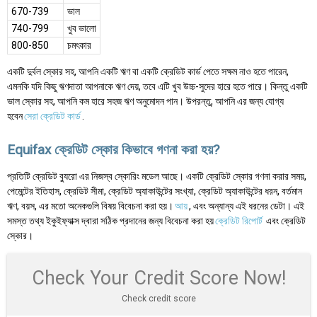
670-739
ভাল
740-799
খুব ভালো
800-850
চমৎকার
একটি দুর্বল স্কোর সহ, আপনি একটি ঋণ বা একটি ক্রেডিট কার্ড পেতে সক্ষম নাও হতে পারেন,
এমনকি যদি কিছু ঋণদাতা আপনাকে ঋণ দেয়, তবে এটি খুব উচ্চ-সুদের হারে হতে পারে। কিন্তু একটি
ভাল স্কোর সহ, আপনি কম হারে সহজ ঋণ অনুমোদন পান। উপরন্তু, আপনি এর জন্য যোগ্য
হবেন
সেরা ক্রেডিট কার্ড
.
Equifax ক্রেডিট স্কোর কিভাবে গণনা করা হয়?
প্রতিটি ক্রেডিট ব্যুরো এর নিজস্ব স্কোরিং মডেল আছে। একটি ক্রেডিট স্কোর গণনা করার সময়,
পেমেন্টের ইতিহাস, ক্রেডিট সীমা, ক্রেডিট অ্যাকাউন্টের সংখ্যা, ক্রেডিট অ্যাকাউন্টের ধরন, বর্তমান
ঋণ, বয়স, এর মতো অনেকগুলি বিষয় বিবেচনা করা হয়।
আয়
, এবং অন্যান্য এই ধরনের ডেটা। এই
সমস্ত তথ্য ইকুইফ্যাক্স দ্বারা সঠিক প্রদানের জন্য বিবেচনা করা হয়
ক্রেডিট রিপোর্ট
এবং ক্রেডিট
স্কোর।
Check Your Credit Score Now!
Check credit score