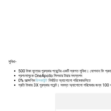
সুবিধা-
500 টাকা মূল্যের পুরস্কার পয়েন্টের একটি স্বাগত সুবিধা। যোগদান ফি প্
প্রশংসাসূচক OneApollo সিলভার টায়ার সদস্যপদ
0% তাত্ক্ষণিক
ডিসকাউন্ট
নির্বাচিত অ্যাপোলো পরিষেবাগুলিতে
প্রতি টাকায় 3X পুরস্কার পয়েন্ট। সমস্ত অ্যাপোলো পরিষেবার জন্য 1