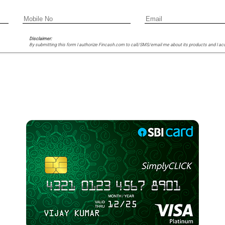
Disclaimer:
By submitting this form I authorize Fincash.com to call/SMS/email me about its products and I ac