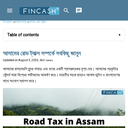
ফিনক্যাশ
»
রাস্তার শুল্ক
»
আসাম রোড ট্যাক্স
Table of contents
আসামের রোড ট্যাক্স সম্পর্কে সবকিছু জানুন
Updated on
August 3, 2026
, 5631 views
আসামের রাস্তাগুলি সুন্দর পাহাড় এবং বনের একটি শ্বাসরুদ্ধকর দৃশ্য দেয়। আসামের প্রকৃতির
সৌন্দর্য সারা বিশ্বের পর্যটকদের আকর্ষণ করে। ভারতীয় সড়ক ছাড়াও আসাম ভুটান ও বাংলাদেশের
সাথে সংযোগ স্থাপন করে।