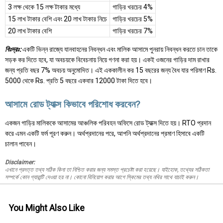
3 লক্ষ থেকে 15 লক্ষ টাকার মধ্যে
গাড়ির খরচের 4%
15 লাখ টাকার বেশি এবং 20 লাখ টাকার নিচে
গাড়ির খরচের 5%
20 লাখ টাকার বেশি
গাড়ির খরচের 7%
বিঃদ্রঃ:
একটি ভিন্ন রাজ্যে যানবাহনের নিবন্ধন এবং মালিক আসামে পুনরায় নিবন্ধন করতে চান তাকে
সড়ক কর দিতে হবে, যা অবচয়কে বিবেচনায় নিয়ে গণনা করা হয়। একই ওজনের গাড়ির দাম রাখার
জন্য প্রতি বছর 7% অবচয় অনুমোদিত। এই এককালীন কর 15 বছরের জন্য বৈধ যার পরিমাণ Rs.
5000 থেকে Rs. প্রতি 5 বছরে একবার 12000 টাকা দিতে হবে।
আসামে রোড ট্যাক্স কিভাবে পরিশোধ করবেন?
একজন গাড়ির মালিককে আসামের আঞ্চলিক পরিবহন অফিসে রোড ট্যাক্স দিতে হয়। RTO প্রদান
করে এমন একটি ফর্ম পূরণ করুন। অর্থপ্রদানের পরে, আপনি অর্থপ্রদানের প্রমাণ হিসাবে একটি
চালান পাবেন।
Disclaimer:
এখানে প্রদত্ত তথ্য সঠিক কিনা তা নিশ্চিত করার জন্য সমস্ত প্রচেষ্টা করা হয়েছে। যাইহোক, তথ্যের সঠিকতা
সম্পর্কে কোন গ্যারান্টি দেওয়া হয় না। কোনো বিনিয়োগ করার আগে স্কিমের তথ্য নথির সাথে যাচাই করুন।
You Might Also Like