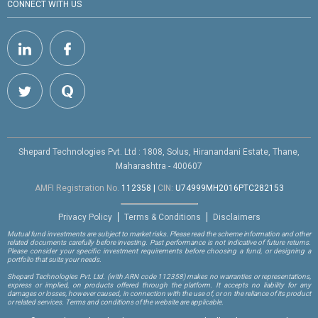
CONNECT WITH US
Shepard Technologies Pvt. Ltd : 1808, Solus, Hiranandani Estate, Thane,
Maharashtra - 400607
AMFI Registration No.
112358
|
CIN:
U74999MH2016PTC282153
Privacy Policy
Terms & Conditions
Disclaimers
Mutual fund investments are subject to market risks. Please read the scheme information and other
related documents carefully before investing. Past performance is not indicative of future returns.
Please consider your specific investment requirements before choosing a fund, or designing a
portfolio that suits your needs.
Shepard Technologies Pvt. Ltd.
(with ARN code 112358)
makes no warranties or representations,
express or implied, on products offered through the platform. It accepts no liability for any
damages or losses, however caused, in connection with the use of, or on the reliance of its product
or related services. Terms and conditions of the website are applicable.