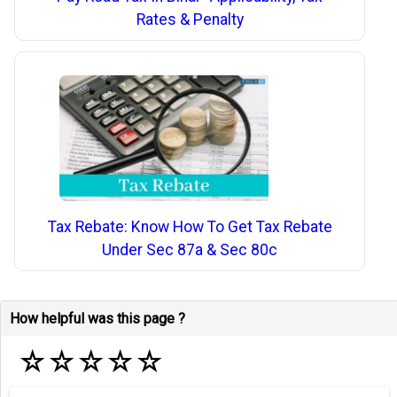
Rates & Penalty
Tax Rebate: Know How To Get Tax Rebate
Under Sec 87a & Sec 80c
How helpful was this page ?
☆
☆
☆
☆
☆