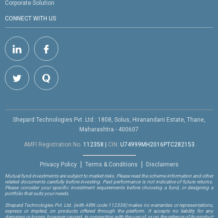
Corporate Solution
CONNECT WITH US
Shepard Technologies Pvt. Ltd : 1808, Solus, Hiranandani Estate, Thane,
Maharashtra - 400607
AMFI Registration No.
112358
|
CIN:
U74999MH2016PTC282153
Privacy Policy
Terms & Conditions
Disclaimers
Mutual fund investments are subject to market risks. Please read the scheme information and other
related documents carefully before investing. Past performance is not indicative of future returns.
Please consider your specific investment requirements before choosing a fund, or designing a
portfolio that suits your needs.
Shepard Technologies Pvt. Ltd.
(with ARN code 112358)
makes no warranties or representations,
express or implied, on products offered through the platform. It accepts no liability for any
damages or losses, however caused, in connection with the use of, or on the reliance of its product