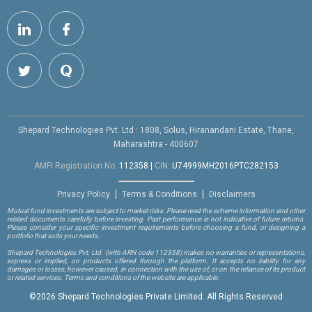
Shepard Technologies Pvt. Ltd : 1808, Solus, Hiranandani Estate, Thane,
Maharashtra - 400607
AMFI Registration No.
112358
|
CIN:
U74999MH2016PTC282153
Privacy Policy
Terms & Conditions
Disclaimers
Mutual fund investments are subject to market risks. Please read the scheme information and other
related documents carefully before investing. Past performance is not indicative of future returns.
Please consider your specific investment requirements before choosing a fund, or designing a
portfolio that suits your needs.
Shepard Technologies Pvt. Ltd.
(with ARN code 112358)
makes no warranties or representations,
express or implied, on products offered through the platform. It accepts no liability for any
damages or losses, however caused, in connection with the use of, or on the reliance of its product
or related services. Terms and conditions of the website are applicable.
©
2026 Shepard Technologies Private Limited. All Rights Reserved