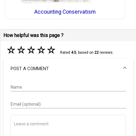
Accounting Conservatism
How helpful was this page ?
☆
☆
☆
☆
☆
Rated
4.5
, based on
22
reviews.
POST A COMMENT
Name
Email (optional)