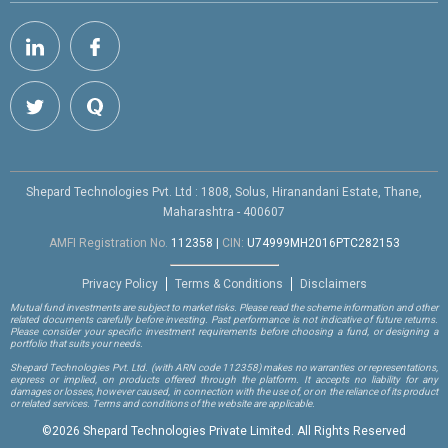
Shepard Technologies Pvt. Ltd : 1808, Solus, Hiranandani Estate, Thane,
Maharashtra - 400607
AMFI Registration No.
112358
|
CIN:
U74999MH2016PTC282153
Privacy Policy
Terms & Conditions
Disclaimers
Mutual fund investments are subject to market risks. Please read the scheme information and other
related documents carefully before investing. Past performance is not indicative of future returns.
Please consider your specific investment requirements before choosing a fund, or designing a
portfolio that suits your needs.
Shepard Technologies Pvt. Ltd.
(with ARN code 112358)
makes no warranties or representations,
express or implied, on products offered through the platform. It accepts no liability for any
damages or losses, however caused, in connection with the use of, or on the reliance of its product
or related services. Terms and conditions of the website are applicable.
©
2026 Shepard Technologies Private Limited. All Rights Reserved