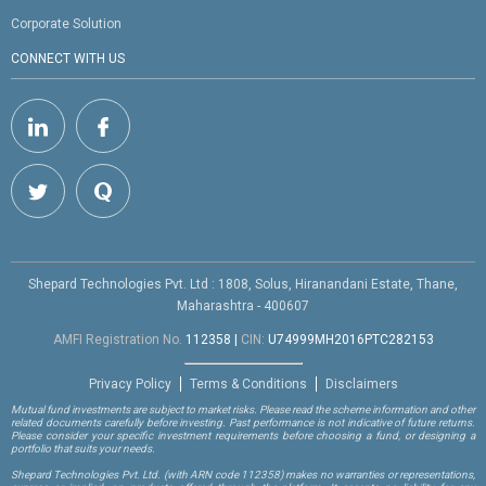
Corporate Solution
CONNECT WITH US
Shepard Technologies Pvt. Ltd : 1808, Solus, Hiranandani Estate, Thane,
Maharashtra - 400607
AMFI Registration No.
112358
|
CIN:
U74999MH2016PTC282153
Privacy Policy
Terms & Conditions
Disclaimers
Mutual fund investments are subject to market risks. Please read the scheme information and other
related documents carefully before investing. Past performance is not indicative of future returns.
Please consider your specific investment requirements before choosing a fund, or designing a
portfolio that suits your needs.
Shepard Technologies Pvt. Ltd.
(with ARN code 112358)
makes no warranties or representations,