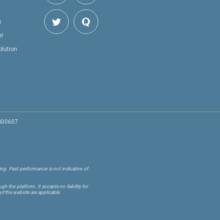
s
er
olution
 400607
ng. Past performance is not indicative of
 the platform. It accepts no liability for
of the website are applicable.