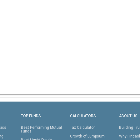
TOP FUNDS
CALCULATORS
ABOUT US
sics
Best Performing Mutual
Tax Calculator
Building Tru
Funds
ing
Growth of Lumpsum
Why Fincas
Best Liquid Funds