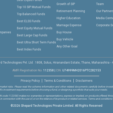
Growth of SIP
Team
Top 10 SIP Mutual Funds
Retirement Planning
Our Partner
Top Balanced Funds
Higher Education
Media Cent
Best ELSS Funds
Marriage Expense
Corporate S
Best Equity Mutual Funds
mpanies
Buy House
Best Large Cap Funds
Buy Vehicle
Best Ultra Short Term Funds
Any Other Goal
Best Index Funds
d Technologies Pvt. Ltd : 1808, Solus, Hiranandani Estate, Thane, Maharashtra -
AMFI Registration No.
112358
|
CIN:
U74999MH2016PTC282153
Privacy Policy
Terms & Conditions
Disclaimers
arket risks. Please read the scheme information and other related documents carefully before investi
ific investment requirements before choosing a fund, or designing a portfolio that suits your needs.
RN code 112358)
makes no warranties or representations, express or implied, on products offered through
 connection with the use of, or on the reliance of its product or related services. Terms and conditions 
©
2026 Shepard Technologies Private Limited. All Rights Reserved