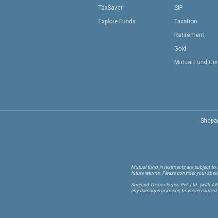
TaxSaver
SIP
Explore Funds
Taxation
Retirement
Gold
Mutual Fund Co
Shepar
Mutual fund investments are subject to m
future returns. Please consider your spec
Shepard Technologies Pvt. Ltd.
(with A
any damages or losses, however caused, in