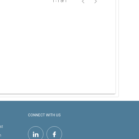
1 - 1 of 1
CONNECT WITH US
st
h