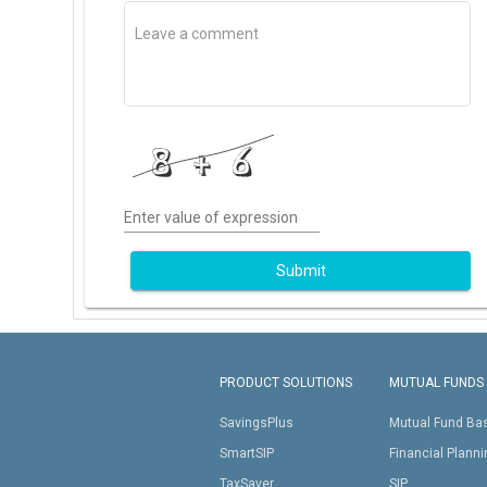
Enter value of expression
Submit
PRODUCT SOLUTIONS
MUTUAL FUNDS
SavingsPlus
Mutual Fund Ba
SmartSIP
Financial Plann
TaxSaver
SIP