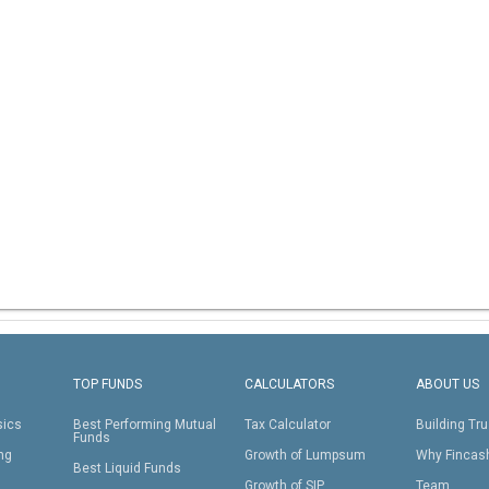
TOP FUNDS
CALCULATORS
ABOUT US
sics
Best Performing Mutual
Tax Calculator
Building Tru
Funds
ing
Growth of Lumpsum
Why Fincas
Best Liquid Funds
Growth of SIP
Team