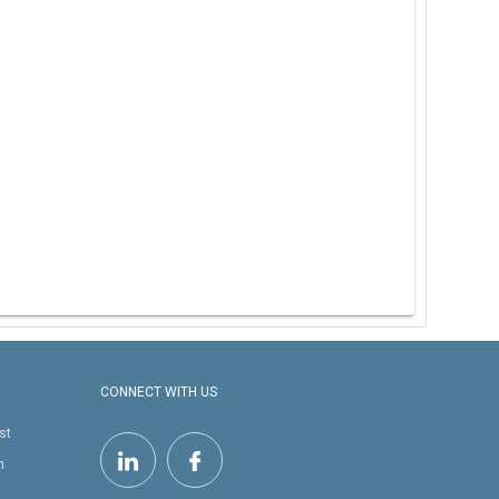
CONNECT WITH US
st
h