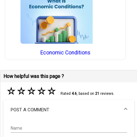
Economic Conditions
How helpful was this page ?
☆
☆
☆
☆
☆
Rated
4.6
, based on
21
reviews.
POST A COMMENT
Name