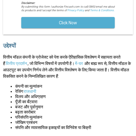
Disclaimer:
By submitting this form I authorize Fincash.com to call/SMS/email me about
its products and I accept the terms of
Privacy Policy
and
Terms & Conditions.
Click Now
उद्देश्यों
वित्तीय मॉडल कंपनी के प्रोजेक्ट को पेश करके ऐतिहासिक विश्लेषण में सहायता करते
हैं
वित्तीय प्रदर्शन
, जो विभिन्न विषयों में उपयोगी है।
में-घर
और बाह्य रूप से, वित्तीय मॉडल के
आउटपुट का उपयोग निर्णय लेने और वित्तीय विश्लेषण के लिए किया जाता है। वित्तीय मॉडल
विकसित करने के निम्नलिखित कारण हैं:
कंपनी का मूल्यांकन
रेजिंग
राजधानी
विलय और अधिग्रहण
पूँजी का बँटवारा
बजट और पूर्वानुमान
बढ़ता कारोबार
परिसंपत्ति मूल्यांकन
जोखिम प्रबंधन
संपत्ति और व्यावसायिक इकाइयों का विनिवेश या बिक्री