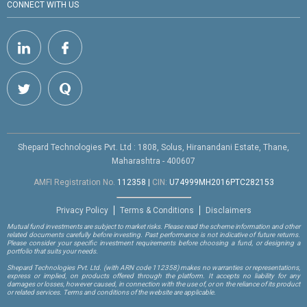
CONNECT WITH US
Shepard Technologies Pvt. Ltd : 1808, Solus, Hiranandani Estate, Thane,
Maharashtra - 400607
AMFI Registration No.
112358
|
CIN:
U74999MH2016PTC282153
Privacy Policy
Terms & Conditions
Disclaimers
Mutual fund investments are subject to market risks. Please read the scheme information and other
related documents carefully before investing. Past performance is not indicative of future returns.
Please consider your specific investment requirements before choosing a fund, or designing a
portfolio that suits your needs.
Shepard Technologies Pvt. Ltd.
(with ARN code 112358)
makes no warranties or representations,
express or implied, on products offered through the platform. It accepts no liability for any
damages or losses, however caused, in connection with the use of, or on the reliance of its product
or related services. Terms and conditions of the website are applicable.