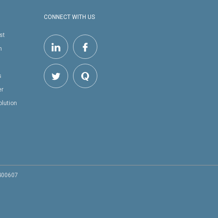
CONNECT WITH US
st
h
s
er
olution
 400607