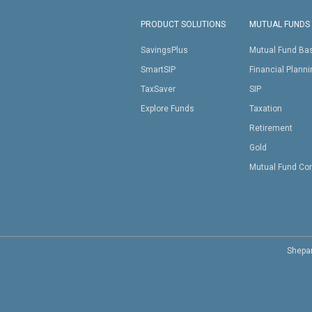
PRODUCT SOLUTIONS
MUTUAL FUNDS
SavingsPlus
Mutual Fund Ba
SmartSIP
Financial Plann
TaxSaver
SIP
Explore Funds
Taxation
Retirement
Gold
Mutual Fund Co
Shepar