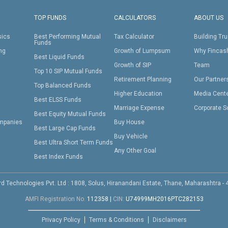
TOP FUNDS
CALCULATORS
ABOUT US
sics
Best Performing Mutual
Tax Calculator
Building Tru
Funds
ing
Growth of Lumpsum
Why Fincas
Best Liquid Funds
Growth of SIP
Team
Top 10 SIP Mutual Funds
Retirement Planning
Our Partner
Top Balanced Funds
Higher Education
Media Cent
Best ELSS Funds
Marriage Expense
Corporate S
Best Equity Mutual Funds
mpanies
Buy House
Best Large Cap Funds
Buy Vehicle
Best Ultra Short Term Funds
Any Other Goal
Best Index Funds
d Technologies Pvt. Ltd : 1808, Solus, Hiranandani Estate, Thane, Maharashtra -
AMFI Registration No.
112358
|
CIN:
U74999MH2016PTC282153
Privacy Policy
Terms & Conditions
Disclaimers