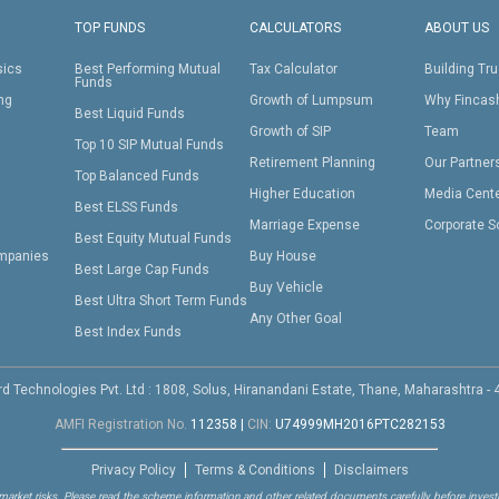
TOP FUNDS
CALCULATORS
ABOUT US
sics
Best Performing Mutual
Tax Calculator
Building Tru
Funds
ing
Growth of Lumpsum
Why Fincas
Best Liquid Funds
Growth of SIP
Team
Top 10 SIP Mutual Funds
Retirement Planning
Our Partner
Top Balanced Funds
Higher Education
Media Cent
Best ELSS Funds
Marriage Expense
Corporate S
Best Equity Mutual Funds
mpanies
Buy House
Best Large Cap Funds
Buy Vehicle
Best Ultra Short Term Funds
Any Other Goal
Best Index Funds
d Technologies Pvt. Ltd : 1808, Solus, Hiranandani Estate, Thane, Maharashtra -
AMFI Registration No.
112358
|
CIN:
U74999MH2016PTC282153
Privacy Policy
Terms & Conditions
Disclaimers
arket risks. Please read the scheme information and other related documents carefully before investi