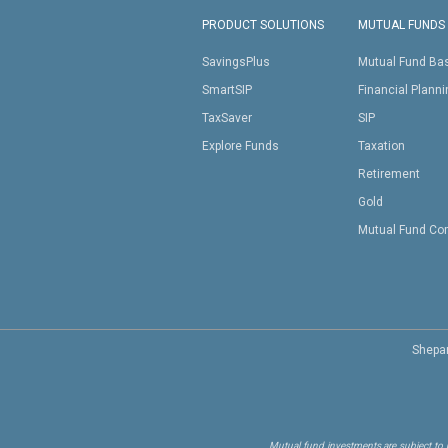
PRODUCT SOLUTIONS
MUTUAL FUNDS
SavingsPlus
Mutual Fund Ba
SmartSIP
Financial Plann
TaxSaver
SIP
Explore Funds
Taxation
Retirement
Gold
Mutual Fund Co
Shepar
Mutual fund investments are subject to m