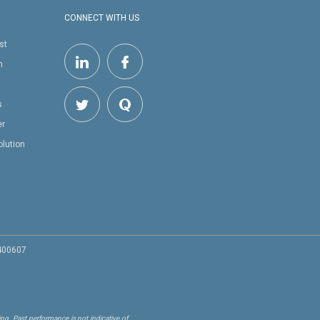
CONNECT WITH US
st
h
s
er
olution
 400607
ng. Past performance is not indicative of