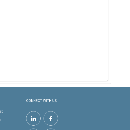
CONNECT WITH US
st
h