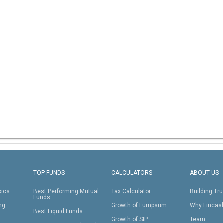
TOP FUNDS
CALCULATORS
ABOUT US
sics
Best Performing Mutual
Tax Calculator
Building Tru
Funds
ing
Growth of Lumpsum
Why Fincas
Best Liquid Funds
Growth of SIP
Team