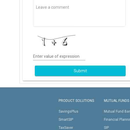
Enter value of expression
Submit
PRODUCT SOLUTIONS
MUTUAL FUNDS
SavingsPlus
Mutual Fund Ba
SmartSIP
Financial Plann
TaxSaver
SIP