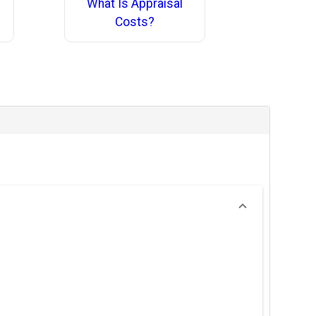
What Is Appraisal
Costs?