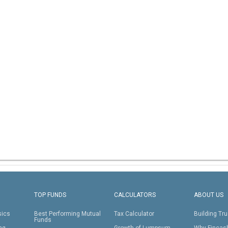
TOP FUNDS
CALCULATORS
ABOUT US
sics
Best Performing Mutual
Tax Calculator
Building Tru
Funds