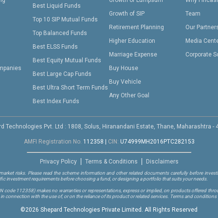
ing
Growth of Lumpsum
Why Fincas
Best Liquid Funds
Growth of SIP
Team
Top 10 SIP Mutual Funds
Retirement Planning
Our Partner
Top Balanced Funds
Higher Education
Media Cent
Best ELSS Funds
Marriage Expense
Corporate S
Best Equity Mutual Funds
mpanies
Buy House
Best Large Cap Funds
Buy Vehicle
Best Ultra Short Term Funds
Any Other Goal
Best Index Funds
d Technologies Pvt. Ltd : 1808, Solus, Hiranandani Estate, Thane, Maharashtra -
AMFI Registration No.
112358
|
CIN:
U74999MH2016PTC282153
Privacy Policy
Terms & Conditions
Disclaimers
arket risks. Please read the scheme information and other related documents carefully before investi
ific investment requirements before choosing a fund, or designing a portfolio that suits your needs.
RN code 112358)
makes no warranties or representations, express or implied, on products offered through
 connection with the use of, or on the reliance of its product or related services. Terms and conditions 
©
2026 Shepard Technologies Private Limited. All Rights Reserved