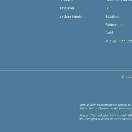
SmartSIP
Financial Plann
TaxSaver
SIP
Explore Funds
Taxation
Retirement
Gold
Mutual Fund Co
Shepar
Mutual fund investments are subject to m
future returns. Please consider your spec
Shepard Technologies Pvt. Ltd.
(with A
any damages or losses, however caused, in