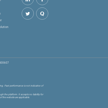
h
s
er
olution
 400607
ng. Past performance is not indicative of
 the platform. It accepts no liability for
of the website are applicable.