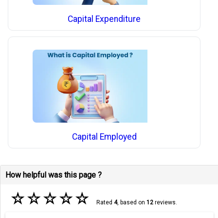
Capital Expenditure
Capital Employed
How helpful was this page ?
☆
☆
☆
☆
☆
Rated
4
, based on
12
reviews.