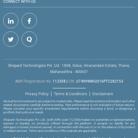
CONNECT WITH US
Shepard Technologies Pvt. Ltd : 1808, Solus, Hiranandani Estate, Thane,
Maharashtra - 400607
AMFI Registration No.
112358
|
CIN:
U74999MH2016PTC282153
Privacy Policy
Terms & Conditions
Disclaimers
Mutual fund investments are subject to market risks. Please read the scheme information and other
related documents carefully before investing. Past performance is not indicative of future returns.
Please consider your specific investment requirements before choosing a fund, or designing a
portfolio that suits your needs.
Shepard Technologies Pvt. Ltd.
(with ARN code 112358)
makes no warranties or representations,
express or implied, on products offered through the platform. It accepts no liability for any
damages or losses, however caused, in connection with the use of, or on the reliance of its product
or related services. Terms and conditions of the website are applicable.