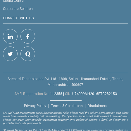
Media Center
Corporate Solution
CONNECT WITH US
Shepard Technologies Pvt. Ltd : 1808, Solus, Hiranandani Estate, Thane,
Maharashtra - 400607
AMFI Registration No.
112358
|
CIN:
U74999MH2016PTC282153
Privacy Policy
Terms & Conditions
Disclaimers
Mutual fund investments are subject to market risks. Please read the scheme information and other
related documents carefully before investing. Past performance is not indicative of future returns.
Please consider your specific investment requirements before choosing a fund, or designing a
portfolio that suits your needs.
Shepard Technologies Pvt. Ltd.
(with ARN code 112358)
makes no warranties or representations,