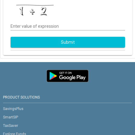
Enter value of expression
Submit
PRODUCT SOLUTIONS
SavingsPlus
SmartSIP
TaxSaver
Explore Funds