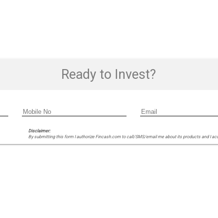
Ready to Invest?
Disclaimer:
By submitting this form I authorize Fincash.com to call/SMS/email me about its products and I ac