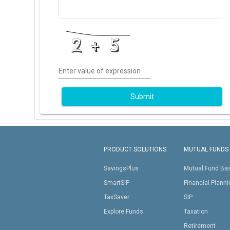
Enter value of expression
Submit
PRODUCT SOLUTIONS
MUTUAL FUNDS
SavingsPlus
Mutual Fund Ba
SmartSIP
Financial Plann
TaxSaver
SIP
Explore Funds
Taxation
Retirement