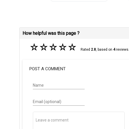
How helpful was this page ?
☆
☆
☆
☆
☆
Rated
2.8
, based on
4
reviews
POST A COMMENT
Name
Email (optional)