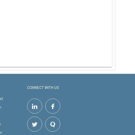
CONNECT WITH US
st
h
s
er