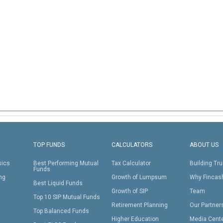
TOP FUNDS
CALCULATORS
ABOUT US
sics
Best Performing Mutual
Tax Calculator
Building Tru
Funds
ing
Growth of Lumpsum
Why Fincas
Best Liquid Funds
Growth of SIP
Team
Top 10 SIP Mutual Funds
Retirement Planning
Our Partner
Top Balanced Funds
Higher Education
Media Cent