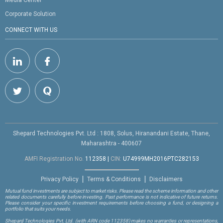
Corporate Solution
CONNECT WITH US
Shepard Technologies Pvt. Ltd : 1808, Solus, Hiranandani Estate, Thane,
Maharashtra - 400607
AMFI Registration No.
112358
|
CIN:
U74999MH2016PTC282153
Privacy Policy
Terms & Conditions
Disclaimers
Mutual fund investments are subject to market risks. Please read the scheme information and other
related documents carefully before investing. Past performance is not indicative of future returns.
Please consider your specific investment requirements before choosing a fund, or designing a
portfolio that suits your needs.
Shepard Technologies Pvt. Ltd.
(with ARN code 112358)
makes no warranties or representations,