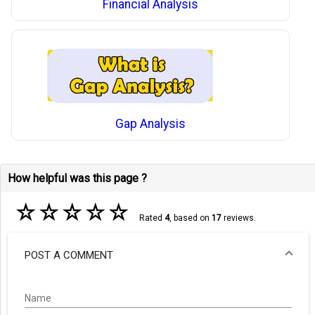
Financial Analysis
Gap Analysis
How helpful was this page ?
☆
☆
☆
☆
☆
Rated
4
, based on
17
reviews.
POST A COMMENT
Name