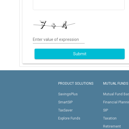
Enter value of expression
Submit
PRODUCT SOLUTIONS
MUTUAL FUNDS
SavingsPlus
Mutual Fund Ba
SmartSIP
Financial Plann
TaxSaver
SIP
Explore Funds
Taxation
Retirement