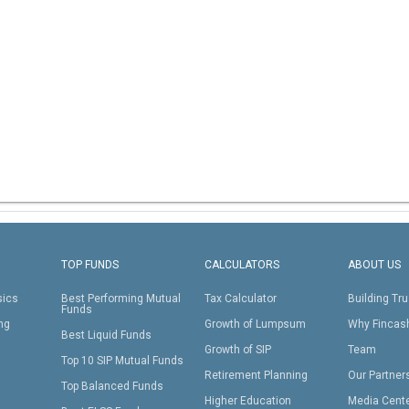
TOP FUNDS
CALCULATORS
ABOUT US
sics
Best Performing Mutual
Tax Calculator
Building Tru
Funds
ing
Growth of Lumpsum
Why Fincas
Best Liquid Funds
Growth of SIP
Team
Top 10 SIP Mutual Funds
Retirement Planning
Our Partner
Top Balanced Funds
Higher Education
Media Cent