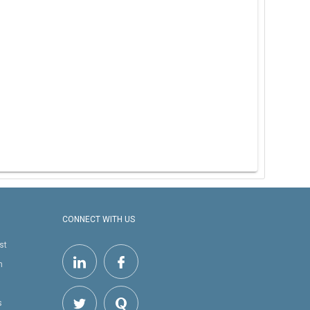
CONNECT WITH US
st
h
s