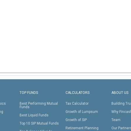
TOP FUNDS
CALCULATORS
ABOUT US
sics
Best Performing Mutual
Tax Calculator
Building Tru
Funds
ing
Growth of Lumpsum
Why Fincas
Best Liquid Funds
Growth of SIP
Team
Top 10 SIP Mutual Funds
Retirement Planning
Our Partner