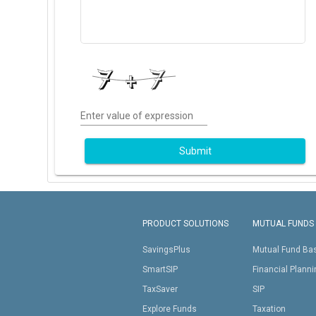
Enter value of expression
Submit
PRODUCT SOLUTIONS
MUTUAL FUNDS
SavingsPlus
Mutual Fund Ba
SmartSIP
Financial Plann
TaxSaver
SIP
Explore Funds
Taxation