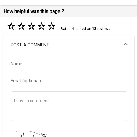
How helpful was this page ?
☆
☆
☆
☆
☆
Rated
4
, based on
13
reviews.
POST A COMMENT
Name
Email (optional)