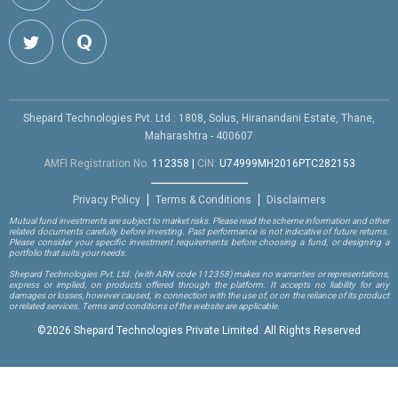
Shepard Technologies Pvt. Ltd : 1808, Solus, Hiranandani Estate, Thane,
Maharashtra - 400607
AMFI Registration No.
112358
|
CIN:
U74999MH2016PTC282153
Privacy Policy
Terms & Conditions
Disclaimers
Mutual fund investments are subject to market risks. Please read the scheme information and other
related documents carefully before investing. Past performance is not indicative of future returns.
Please consider your specific investment requirements before choosing a fund, or designing a
portfolio that suits your needs.
Shepard Technologies Pvt. Ltd.
(with ARN code 112358)
makes no warranties or representations,
express or implied, on products offered through the platform. It accepts no liability for any
damages or losses, however caused, in connection with the use of, or on the reliance of its product
or related services. Terms and conditions of the website are applicable.
©
2026 Shepard Technologies Private Limited. All Rights Reserved