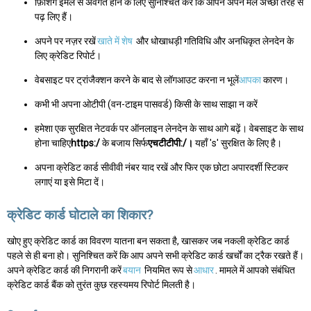
फ़िशिंग ईमेल से अवगत होने के लिए सुनिश्चित करें कि आपने अपने मेल अच्छी तरह से
पढ़ लिए हैं।
अपने पर नज़र रखें
खाते में शेष
और धोखाधड़ी गतिविधि और अनधिकृत लेनदेन के
लिए क्रेडिट रिपोर्ट।
वेबसाइट पर ट्रांजैक्शन करने के बाद से लॉगआउट करना न भूलें
आपका
कारण।
कभी भी अपना ओटीपी (वन-टाइम पासवर्ड) किसी के साथ साझा न करें
हमेशा एक सुरक्षित नेटवर्क पर ऑनलाइन लेनदेन के साथ आगे बढ़ें। वेबसाइट के साथ
होना चाहिए
https:/
के बजाय सिर्फ
एचटीटीपी:/।
यहाँ 's' सुरक्षित के लिए है।
अपना क्रेडिट कार्ड सीवीवी नंबर याद रखें और फिर एक छोटा अपारदर्शी स्टिकर
लगाएं या इसे मिटा दें।
क्रेडिट कार्ड घोटाले का शिकार?
खोए हुए क्रेडिट कार्ड का विवरण यातना बन सकता है, खासकर जब नकली क्रेडिट कार्ड
पहले से ही बना हो। सुनिश्चित करें कि आप अपने सभी क्रेडिट कार्ड खर्चों का ट्रैक रखते हैं।
अपने क्रेडिट कार्ड की निगरानी करें
बयान
नियमित रूप से
आधार
. मामले में आपको संबंधित
क्रेडिट कार्ड बैंक को तुरंत कुछ रहस्यमय रिपोर्ट मिलती है।