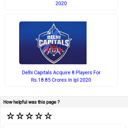
2020
Delhi Capitals Acquire 8 Players For
Rs.18.85 Crores In Ipl 2020
How helpful was this page ?
☆
☆
☆
☆
☆