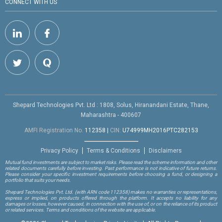
CONNECT WITH US
Shepard Technologies Pvt. Ltd : 1808, Solus, Hiranandani Estate, Thane,
Maharashtra - 400607
AMFI Registration No.
112358
|
CIN:
U74999MH2016PTC282153
Privacy Policy
Terms & Conditions
Disclaimers
Mutual fund investments are subject to market risks. Please read the scheme information and other
related documents carefully before investing. Past performance is not indicative of future returns.
Please consider your specific investment requirements before choosing a fund, or designing a
portfolio that suits your needs.
Shepard Technologies Pvt. Ltd.
(with ARN code 112358)
makes no warranties or representations,
express or implied, on products offered through the platform. It accepts no liability for any
damages or losses, however caused, in connection with the use of, or on the reliance of its product
or related services. Terms and conditions of the website are applicable.