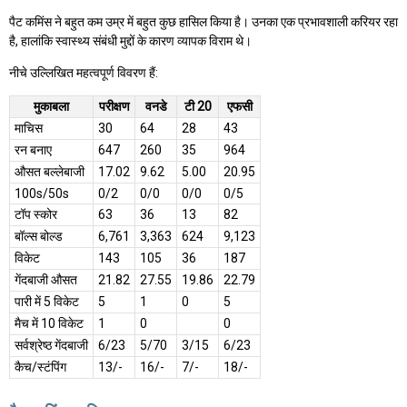
पैट कमिंस ने बहुत कम उम्र में बहुत कुछ हासिल किया है। उनका एक प्रभावशाली करियर रहा
है, हालांकि स्वास्थ्य संबंधी मुद्दों के कारण व्यापक विराम थे।
नीचे उल्लिखित महत्वपूर्ण विवरण हैं:
मुकाबला
परीक्षण
वनडे
टी 20
एफसी
माचिस
30
64
28
43
रन बनाए
647
260
35
964
औसत बल्लेबाजी
17.02
9.62
5.00
20.95
100s/50s
0/2
0/0
0/0
0/5
टॉप स्कोर
63
36
13
82
बॉल्स बोल्ड
6,761
3,363
624
9,123
विकेट
143
105
36
187
गेंदबाजी औसत
21.82
27.55
19.86
22.79
पारी में 5 विकेट
5
1
0
5
मैच में 10 विकेट
1
0
0
सर्वश्रेष्ठ गेंदबाजी
6/23
5/70
3/15
6/23
कैच/स्टंपिंग
13/-
16/-
7/-
18/-