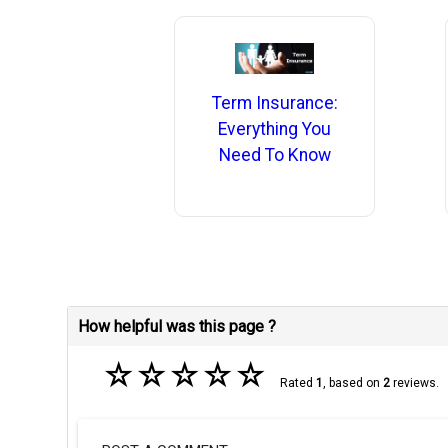
Term Insurance:
Everything You
Need To Know
How helpful was this page ?
☆
☆
☆
☆
☆
Rated
1
, based on
2
reviews.