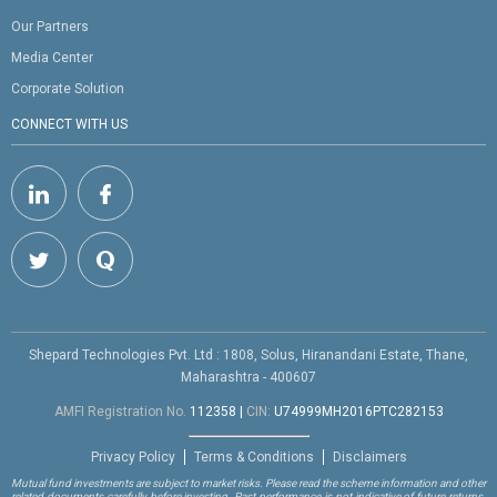
Our Partners
Media Center
Corporate Solution
CONNECT WITH US
Shepard Technologies Pvt. Ltd : 1808, Solus, Hiranandani Estate, Thane,
Maharashtra - 400607
AMFI Registration No.
112358
|
CIN:
U74999MH2016PTC282153
Privacy Policy
Terms & Conditions
Disclaimers
Mutual fund investments are subject to market risks. Please read the scheme information and other
related documents carefully before investing. Past performance is not indicative of future returns.