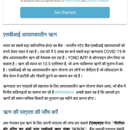
its products and I accept the terms of
Privacy Policy
and
Terms & Conditions.
Get Started
एसबीआई आपातकालीन ऋण
भारत का सबसे बड़ा सार्वजनिक क्षेत्र का बैंक - भारतीय स्टेट बैंक एसबीआई खाताधारकों को
रुपये देकर राहत दे रहा है। एक घंटे में 5 लाख का कर्ज सबसे बड़ा ऋणदाता COVID-19 के
बीच आपातकालीन ऋण की पेशकश कर रहा है। YONO APP से ऑनलाइन लोन लिया जा
सकता है। ऋण की ब्याज दर 10.5 प्रतिशत है, जो अन्य व्यक्तिगत ऋणों की तुलना में कम
है। एसबीआई की यह आपातकालीन ऋण योजना उन लोगों पर केंद्रित है जो लॉकडाउन के
बीच वेतन में कटौती और नौकरी छूटने का सामना कर रहे हैं।
ऋणदाता उन ग्राहकों की सहायता के लिए आपातकालीन ऋण योजना लेकर आया, जो बीच में
वित्तीय कठिनाइयों का सामना कर रहे हैं
कोरोनावाइरस
. अच्छी खबर यह है कि आपको इन
ऋणों की समान मासिक किश्तों का भुगतान छह महीने बाद करना होगा।
ऋण की पात्रता की जाँच करें
आप भेजकर इस ऋण के लिए अपनी पात्रता की जांच कर सकते हैं
एसएमएस
जैसा
'पीएपीएल
. बैंक आपकी पात्रता संबंधी
और अंतिम चार अंकों वाला एसबीआई खाता संख्या 567676'