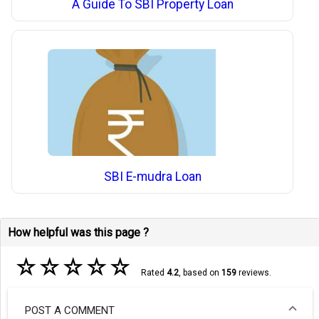
A Guide To SBI Property Loan
SBI E-mudra Loan
How helpful was this page ?
☆
☆
☆
☆
☆
Rated
4.2
, based on
159
reviews.
POST A COMMENT