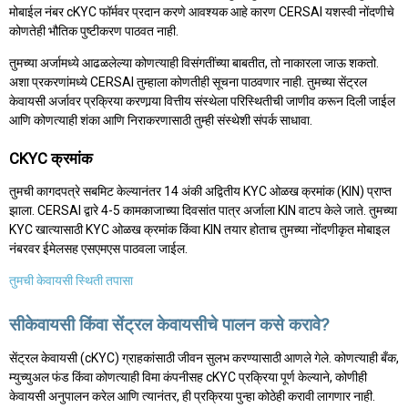
मोबाईल नंबर cKYC फॉर्मवर प्रदान करणे आवश्यक आहे कारण CERSAI यशस्वी नोंदणीचे
कोणतेही भौतिक पुष्टीकरण पाठवत नाही.
तुमच्या अर्जामध्ये आढळलेल्या कोणत्याही विसंगतींच्या बाबतीत, तो नाकारला जाऊ शकतो.
अशा प्रकरणांमध्ये CERSAI तुम्हाला कोणतीही सूचना पाठवणार नाही. तुमच्या सेंट्रल
केवायसी अर्जावर प्रक्रिया करणार्‍या वित्तीय संस्थेला परिस्थितीची जाणीव करून दिली जाईल
आणि कोणत्याही शंका आणि निराकरणासाठी तुम्ही संस्थेशी संपर्क साधावा.
CKYC क्रमांक
तुमची कागदपत्रे सबमिट केल्यानंतर 14 अंकी अद्वितीय KYC ओळख क्रमांक (KIN) प्राप्त
झाला. CERSAI द्वारे 4-5 कामकाजाच्या दिवसांत पात्र अर्जाला KIN वाटप केले जाते. तुमच्या
KYC खात्यासाठी KYC ओळख क्रमांक किंवा KIN तयार होताच तुमच्या नोंदणीकृत मोबाइल
नंबरवर ईमेलसह एसएमएस पाठवला जाईल.
तुमची केवायसी स्थिती तपासा
सीकेवायसी किंवा सेंट्रल केवायसीचे पालन कसे करावे?
सेंट्रल केवायसी (cKYC) ग्राहकांसाठी जीवन सुलभ करण्यासाठी आणले गेले. कोणत्याही बँक,
म्युच्युअल फंड किंवा कोणत्याही विमा कंपनीसह cKYC प्रक्रिया पूर्ण केल्याने, कोणीही
केवायसी अनुपालन करेल आणि त्यानंतर, ही प्रक्रिया पुन्हा कोठेही करावी लागणार नाही.