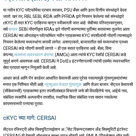
या नवीन KYC प्लॅटफॉर्मचा प्रचार सरकार, PSU बँका आणि इतर वित्तीय संस्थांद्वारे केला
जातो. खरं तर, RBI, SEBI, IRDA आणि PFRDA द्वारे नियमन केलेल्या सर्व संस्थांद्वारे
cKYC ही मदर KYC प्रक्रिया म्हणून स्वीकारली जात आहे. सेबीच्या परिपत्रकानुसार,
सर्व
बाजार
SEBI नोंदणीकृत KRAs द्वारे नोंदणी करण्याच्या पूर्वीच्या सरावाच्या तुलनेत आता
CERSAI च्या ऑनलाइन प्लॅटफॉर्मवर नवीन ग्राहकाच्या KYC तपशीलांची नोंदणी त्याच्याद्वारे
नियमन केलेल्या मध्यस्थांना करावी लागेल. अशाप्रकारे, बाजारातील सर्व मध्यस्थांना प्रथम
CERSAI कडे नोंदणी करावी लागते – ही एक सतत प्रक्रिया आहे. बँका, विमा
कंपन्या,
मालमत्ता व्यवस्थापन कंपन्या
(AMCs) आता त्यांचे KYC रेकॉर्ड CERSAI कडे
सुपूर्द करणे आवश्यक आहे. CERSAI ने DotEx इंटरनॅशनलची त्यांची एकमेव व्यवस्थापित
सेवा प्रदाता म्हणून नियुक्ती केली आहे.
आधार कार्ड आणि पॅन कार्डवर आधारित केवायसी आता पुरेसा नसल्यामुळे गुंतवणूकदारांच्या
मनात एक निश्चित भीती आहे.
म्युच्युअल फंडात गुंतवणूक
आणि शेअर बाजार. सेंट्रल केवायसी
(सीकेवायसी) ग्राहकाच्या इतर तपशीलांबद्दल विचारते जसे की विवाहितेचे नाव, आईचे नाव,
संबंधित व्यक्तींचे अल्पवयीन तपशील, स्थानिक किंवा संबंधित पत्ता समान नसलेल्या
कायमस्वरूपी पत्त्याचा पुरावा.
cKYC च्या मागे: CERSAI
सेंट्रल रजिस्ट्री ऑफ सिक्युरिटायझेशन अॅसेट रिकन्स्ट्रक्शन अँड सिक्युरिटी इंटरेस्ट
(CERSAI) ही देशाची ऑनलाइन सुरक्षा व्याज नोंदणी आहे. PMLA (प्रिव्हेन्शन ऑफ मनी-