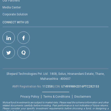
Our Partners
Media Center
Corporate Solution
CONNECT WITH US
Shepard Technologies Pvt. Ltd : 1808, Solus, Hiranandani Estate, Thane,
Maharashtra - 400607
AMFI Registration No.
112358
|
CIN:
U74999MH2016PTC282153
Privacy Policy
Terms & Conditions
Disclaimers
Mutual fund investments are subject to market risks. Please read the scheme information and other
related documents carefully before investing. Past performance is not indicative of future returns.
Please consider your specific investment requirements before choosing a fund, or designing a