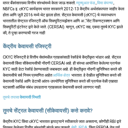
वापर बँकांसारख्या वित्तीय संस्थांमध्ये केला जाऊ शकतो.
म्युच्युअल फंड
,
विमा कंपन्या
,
NBFCs इ. cKYC कार्यक्रम भारत सरकारने 2012-13 केंद्रीय अर्थसंकल्पात जाहीर केला
होता आणि जुलै 2016 मध्ये थेट झाला होता. सेंट्रल केवायसी (cKYC) चे व्यवस्थापन
भारतातील सेन्ट्रल रजिस्ट्री ऑफ सिक्युरिटायझेशन आणि अॅसेट रिकन्स्ट्रक्शन आणि
सिक्युरिटी इंटरेस्ट द्वारे केले जाते. (CERSAI). म्हणून, cKYC सह, एकदा तुमचे KYC झाले
की, ते पुन्हा करण्याची गरज नाही
केंद्रीय केवायसी रजिस्ट्री
CKYC रेजिस्ट्री हे वित्तीय सेवांमधील ग्राहकांसाठी रेकॉर्डचे केंद्रीकृत भांडार आहे. सेंट्रल
केवायसी किंवा सीकेवायसीची नोंदणी CERSAI आहे. ही संस्था आयोजित केलेल्या प्रत्येक
KYC साठी डेटा रेकॉर्ड ठेवण्यासाठी जबाबदार आहे. ही केंद्रीकृत नोंदणी सुनिश्चित करते की
केवायसीचे सर्व नियम प्रमाणित आहेत
आर्थिक क्षेत्र
भारतात. हे देखील सुनिश्चित करते की
केवायसी रेकॉर्ड आणि डेटाची आंतर-उपयोगिता सुनिश्चित करते की प्रत्येक वेळी एखाद्या
घटकाशी आर्थिक संबंध उघडताना ग्राहकाला केवायसी करावे लागणार नाही.
तुमचे तपासा
केवायसी स्थिती
तुमचे सेंट्रल केवायसी (सीकेवायसी) कसे करावे?
केंद्रीय KYC किंवा cKYC भारतात झपाट्याने स्वीकारले जात असताना, कोणीही RBI द्वारे
नियमन केलेल्या वित्तीय संस्थांशी संपर्क साधू शकतो,
सेबी
,
IRDA
किंवा PFRDA तेच पूर्ण