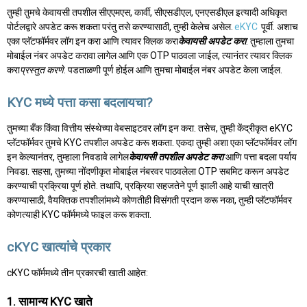
तुम्ही तुमचे केवायसी तपशील सीएएमएस, कार्वी, सीएसडीएल, एनएसडीएल इत्यादी अधिकृत
पोर्टलद्वारे अपडेट करू शकता परंतु तसे करण्यासाठी, तुम्ही केलेच असेल.
eKYC
पूर्वी. अशाच
एका प्लॅटफॉर्मवर लॉग इन करा आणि त्यावर क्लिक करा
केवायसी अपडेट करा
. तुम्हाला तुमचा
मोबाईल नंबर अपडेट करावा लागेल आणि एक OTP पाठवला जाईल, त्यानंतर त्यावर क्लिक
करा
प्रस्तुत करणे
. पडताळणी पूर्ण होईल आणि तुमचा मोबाईल नंबर अपडेट केला जाईल.
KYC मध्ये पत्ता कसा बदलायचा?
तुमच्या बँक किंवा वित्तीय संस्थेच्या वेबसाइटवर लॉग इन करा. तसेच, तुम्ही केंद्रीकृत eKYC
प्लॅटफॉर्मवर तुमचे KYC तपशील अपडेट करू शकता. एकदा तुम्ही अशा एका प्लॅटफॉर्मवर लॉग
इन केल्यानंतर, तुम्हाला निवडावे लागेल
केवायसी तपशील अपडेट करा
आणि पत्ता बदला पर्याय
निवडा. सहसा, तुमच्या नोंदणीकृत मोबाईल नंबरवर पाठवलेला OTP सबमिट करून अपडेट
करण्याची प्रक्रिया पूर्ण होते. तथापि, प्रक्रिया सहजतेने पूर्ण झाली आहे याची खात्री
करण्यासाठी, वैयक्तिक तपशीलांमध्ये कोणतीही विसंगती प्रदान करू नका, तुम्ही प्लॅटफॉर्मवर
कोणत्याही KYC फॉर्ममध्ये फाइल करू शकता.
cKYC खात्यांचे प्रकार
cKYC फॉर्ममध्ये तीन प्रकारची खाती आहेत:
1. सामान्य KYC खाते