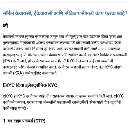
नॉर्मल केवायसी, ईकेवायसी आणि सीकेवायसीमध्ये काय फरक आहे?
की
केवायसी म्हणजे तुमच्या ग्राहकाला जाणून घ्या. ही म्युच्युअल फंड उद्योगात किंवा प्रत्यक्षात
गुंतवणूकदार/ग्राहकाची ओळख प्रमाणित करण्यासाठी कोणत्याही वित्तीय संस्थेमध्ये केली
जाणारी सामान्य आणि नियमित प्रक्रिया आहे. वर पडताळणी केली जाते
आधार
आवश्यक
कागदपत्रांसह योग्यरित्या भरलेला केवायसी फॉर्म सबमिट करणे. त्यानंतर वैयक्तिक पडताळणी
(IPV) केली जाते, ही प्रक्रिया ज्या व्यक्तीसाठी KYC केले जात आहे त्या व्यक्तीची
कागदपत्रे आणि ओळख सत्यापित करते. प्रक्रिया यशस्वी झाल्यानंतर, डेटा KYC नोंदणी
एजन्सी (KRA) मध्ये प्रविष्ट केला जातो.
EKYC किंवा इलेक्ट्रॉनिक KYC
eKYC ही KYC प्रक्रिया आहे जी ग्राहकाच्या आधार कार्डाच्या मदतीने केली जाते. eKYC
प्रक्रियेदरम्यान, ग्राहकाच्या ओळखीची पडताळणी खालीलपैकी कोणत्याही दोन पद्धतींनी
केली जाऊ शकते -
1. वन टाइम पासवर्ड (OTP)