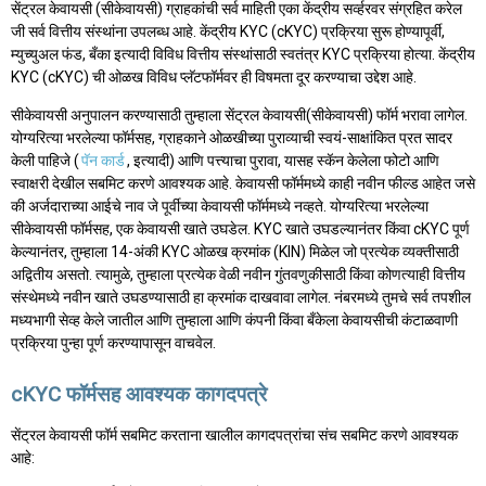
सेंट्रल केवायसी (सीकेवायसी) ग्राहकांची सर्व माहिती एका केंद्रीय सर्व्हरवर संग्रहित करेल
जी सर्व वित्तीय संस्थांना उपलब्ध आहे. केंद्रीय KYC (cKYC) प्रक्रिया सुरू होण्यापूर्वी,
म्युच्युअल फंड, बँका इत्यादी विविध वित्तीय संस्थांसाठी स्वतंत्र KYC प्रक्रिया होत्या. केंद्रीय
KYC (cKYC) ची ओळख विविध प्लॅटफॉर्मवर ही विषमता दूर करण्याचा उद्देश आहे.
सीकेवायसी अनुपालन करण्यासाठी तुम्हाला सेंट्रल केवायसी(सीकेवायसी) फॉर्म भरावा लागेल.
योग्यरित्या भरलेल्या फॉर्मसह, ग्राहकाने ओळखीच्या पुराव्याची स्वयं-साक्षांकित प्रत सादर
केली पाहिजे (
पॅन कार्ड
, इत्यादी) आणि पत्त्याचा पुरावा, यासह स्कॅन केलेला फोटो आणि
स्वाक्षरी देखील सबमिट करणे आवश्यक आहे. केवायसी फॉर्ममध्ये काही नवीन फील्ड आहेत जसे
की अर्जदाराच्या आईचे नाव जे पूर्वीच्या केवायसी फॉर्ममध्ये नव्हते. योग्यरित्या भरलेल्या
सीकेवायसी फॉर्मसह, एक केवायसी खाते उघडेल. KYC खाते उघडल्यानंतर किंवा cKYC पूर्ण
केल्यानंतर, तुम्हाला 14-अंकी KYC ओळख क्रमांक (KIN) मिळेल जो प्रत्येक व्यक्तीसाठी
अद्वितीय असतो. त्यामुळे, तुम्हाला प्रत्येक वेळी नवीन गुंतवणुकीसाठी किंवा कोणत्याही वित्तीय
संस्थेमध्ये नवीन खाते उघडण्यासाठी हा क्रमांक दाखवावा लागेल. नंबरमध्ये तुमचे सर्व तपशील
मध्यभागी सेव्ह केले जातील आणि तुम्हाला आणि कंपनी किंवा बँकेला केवायसीची कंटाळवाणी
प्रक्रिया पुन्हा पूर्ण करण्यापासून वाचवेल.
cKYC फॉर्मसह आवश्यक कागदपत्रे
सेंट्रल केवायसी फॉर्म सबमिट करताना खालील कागदपत्रांचा संच सबमिट करणे आवश्यक
आहे: