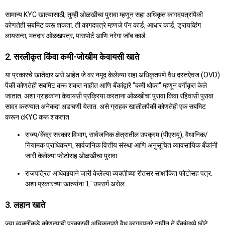
सामान्य KYC खात्यासाठी, तुम्ही ओळखीचा पुरावा म्हणून सहा अधिकृत कागदपत्रांपैकी
कोणतेही सबमिट करू शकता. ती कागदपत्रे म्हणजे पॅन कार्ड, आधार कार्ड, ड्रायव्हिंग
लायसन्स, मतदार ओळखपत्र, पासपोर्ट आणि नरेगा जॉब कार्ड.
2. सरलीकृत किंवा कमी-जोखीम केवायसी खाते
या प्रकारचे खातेदार असे आहेत जे वर नमूद केलेल्या सहा अधिकृतपणे वैध दस्तऐवज (OVD)
पैकी कोणतेही सबमिट करू शकत नाहीत आणि बँकांद्वारे "कमी धोका" म्हणून वर्गीकृत केले
जातात. अशा ग्राहकांना केवायसी प्रक्रिया करताना ओळखीचा पुरावा किंवा रहिवासी पुरावा
सादर करण्यात अनेकदा अडचणी येतात. असे ग्राहक खालीलपैकी कोणतेही एक सबमिट
करून cKYC करू शकतात:
राज्य/केंद्र सरकार विभाग, सार्वजनिक क्षेत्रातील उपक्रम (पीएसयू), वैधानिक/
नियामक प्राधिकरण, सार्वजनिक वित्तीय संस्था आणि अनुसूचित व्यावसायिक बँकांनी
जारी केलेल्या फोटोसह ओळखीचा पुरावा.
राजपत्रित अधिकार्‍याने जारी केलेल्या व्यक्तीच्या रीतसर साक्षांकित फोटोसह पत्र.
अशा प्रकारच्या खात्यांना 'L' उपसर्ग असेल.
3. लहान खाते
ज्या व्यक्तींकडे कोणत्याही प्रकारची अधिकृतपणे वैध कागदपत्रे नाहीत ते बँकांमध्ये छोटे