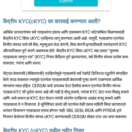
Submit
केंद्रीय KYC(cKYC) का कारवाई करण्यात आली?
आर्थिक उत्पादनांच्या सर्व ग्राहकांना एकाच आणि एकसमान KYC प्लॅटफॉर्मवर मिळण्यासाठी
केंद्रीय KYC किंवा cKYC प्रक्रिया लागू करण्यात आली आहे. यापूर्वी, ग्राहकांना प्रत्येक
वित्तीय संस्था जसे की बँक, म्युच्युअल फंड कंपनी, विमा कंपनी इत्यादीसाठी स्वतंत्रपणे KYC
औपचारिकता पूर्ण करणे आवश्यक होते. केंद्रीय KYC किंवा cKYC सह एकदा "तुमच्या
ग्राहकाला जाणून घ्या" (KYC) नियम केंद्रिय पूर्ण झाल्यानंतर, सर्व वित्तीय संस्था प्रवेश करू
शकतात. त्यांना आणि वापरा.
सेंट्रल केवायसी (सीकेवायसी) प्रक्रियेमुळे ग्राहकांचे सर्व रेकॉर्ड डिजिटल पद्धतीने संग्रहित
केले जाऊ शकतात ज्यामुळे प्रत्येक ग्राहकासाठी केवायसी पुन्हा करणे टाळण्यास आर्थिक
संस्थांना मदत होईल. CERSAI कडे उपलब्ध डेटा ऍक्सेस करून प्रत्येक वित्तीय संस्था
ग्राहक KYC ची पूर्तता करत आहे की नाही हे शोधू शकते, त्यांचा KYC डेटा परत मिळवू शकते
आणि असे करून हा KYC डेटा घेऊन त्यांची अंतर्गत प्रक्रिया अखंड बनवू शकते आणि
ग्राहकाला ते न विचारता. हे सुनिश्चित करते की प्रत्येक वेळी एकच माहिती किंवा कागदपत्रे
वारंवार विचारून ग्राहकाला त्रास होणार नाही. RBI, SEBI, IRDA आणि PFRDA द्वारे
नियमन केलेल्या वित्तीय संस्था cKYC करण्यासाठी CERSAI सोबत टाय-अप करू शकतात.
केंद्रीय KYC (cKYC) मधील नवीन नियम