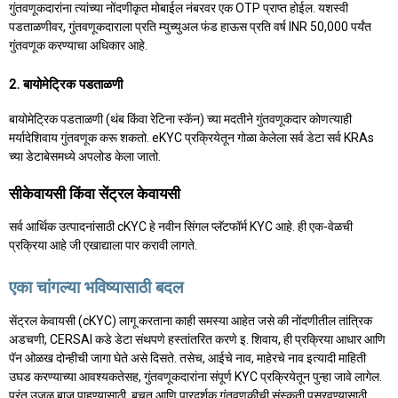
गुंतवणूकदारांना त्यांच्या नोंदणीकृत मोबाईल नंबरवर एक OTP प्राप्त होईल. यशस्वी
पडताळणीवर, गुंतवणूकदाराला प्रति म्युच्युअल फंड हाऊस प्रति वर्ष INR 50,000 पर्यंत
गुंतवणूक करण्याचा अधिकार आहे.
2. बायोमेट्रिक पडताळणी
बायोमेट्रिक पडताळणी (थंब किंवा रेटिना स्कॅन) च्या मदतीने गुंतवणूकदार कोणत्याही
मर्यादेशिवाय गुंतवणूक करू शकतो.
eKYC प्रक्रियेतून गोळा केलेला सर्व डेटा सर्व KRAs
च्या डेटाबेसमध्ये अपलोड केला जातो.
सीकेवायसी किंवा सेंट्रल केवायसी
सर्व आर्थिक उत्पादनांसाठी cKYC हे नवीन सिंगल प्लॅटफॉर्म KYC आहे. ही एक-वेळची
प्रक्रिया आहे जी एखाद्याला पार करावी लागते.
एका चांगल्या भविष्यासाठी बदल
सेंट्रल केवायसी (cKYC) लागू करताना काही समस्या आहेत जसे की नोंदणीतील तांत्रिक
अडचणी, CERSAI कडे डेटा संथपणे हस्तांतरित करणे इ. शिवाय, ही प्रक्रिया आधार आणि
पॅन ओळख दोन्हीची जागा घेते असे दिसते. तसेच, आईचे नाव, माहेरचे नाव इत्यादी माहिती
उघड करण्याच्या आवश्यकतेसह, गुंतवणूकदारांना संपूर्ण KYC प्रक्रियेतून पुन्हा जावे लागेल.
परंतु उजळ बाजू पाहण्यासाठी, बचत आणि पारदर्शक गुंतवणुकीची संस्कृती पसरवण्यासाठी