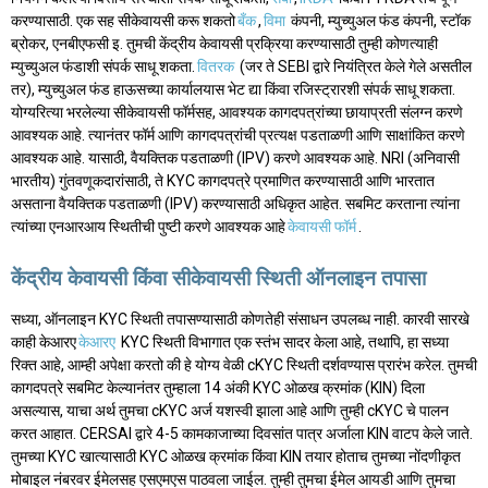
करण्यासाठी. एक सह सीकेवायसी करू शकतो
बँक
,
विमा
कंपनी, म्युच्युअल फंड कंपनी, स्टॉक
ब्रोकर, एनबीएफसी इ. तुमची केंद्रीय केवायसी प्रक्रिया करण्यासाठी तुम्ही कोणत्याही
म्युच्युअल फंडाशी संपर्क साधू शकता.
वितरक
(जर ते SEBI द्वारे नियंत्रित केले गेले असतील
तर), म्युच्युअल फंड हाऊसच्या कार्यालयास भेट द्या किंवा रजिस्ट्रारशी संपर्क साधू शकता.
योग्यरित्या भरलेल्या सीकेवायसी फॉर्मसह, आवश्यक कागदपत्रांच्या छायाप्रती संलग्न करणे
आवश्यक आहे. त्यानंतर फॉर्म आणि कागदपत्रांची प्रत्यक्ष पडताळणी आणि साक्षांकित करणे
आवश्यक आहे. यासाठी, वैयक्तिक पडताळणी (IPV) करणे आवश्यक आहे. NRI (अनिवासी
भारतीय) गुंतवणूकदारांसाठी, ते KYC कागदपत्रे प्रमाणित करण्यासाठी आणि भारतात
असताना वैयक्तिक पडताळणी (IPV) करण्यासाठी अधिकृत आहेत. सबमिट करताना त्यांना
त्यांच्या एनआरआय स्थितीची पुष्टी करणे आवश्यक आहे
केवायसी फॉर्म
.
केंद्रीय केवायसी किंवा सीकेवायसी स्थिती ऑनलाइन तपासा
सध्या, ऑनलाइन KYC स्थिती तपासण्यासाठी कोणतेही संसाधन उपलब्ध नाही. कारवी सारखे
काही केआरए
केआरए
KYC स्थिती विभागात एक स्तंभ सादर केला आहे, तथापि, हा सध्या
रिक्त आहे, आम्ही अपेक्षा करतो की हे योग्य वेळी cKYC स्थिती दर्शवण्यास प्रारंभ करेल. तुमची
कागदपत्रे सबमिट केल्यानंतर तुम्हाला 14 अंकी KYC ओळख क्रमांक (KIN) दिला
असल्यास, याचा अर्थ तुमचा cKYC अर्ज यशस्वी झाला आहे आणि तुम्ही cKYC चे पालन
करत आहात. CERSAI द्वारे 4-5 कामकाजाच्या दिवसांत पात्र अर्जाला KIN वाटप केले जाते.
तुमच्या KYC खात्यासाठी KYC ओळख क्रमांक किंवा KIN तयार होताच तुमच्या नोंदणीकृत
मोबाइल नंबरवर ईमेलसह एसएमएस पाठवला जाईल. तुम्ही तुमचा ईमेल आयडी आणि तुमचा