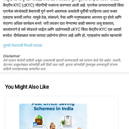
केंद्रीय KYC (cKYC) नोंदणीची स्थापना करण्यात आली आहे. प्रत्येक उत्पादनासाठी किंवा
प्रत्येक संस्थेसाठी केवायसी पूर्ण करणे आवश्यक असलेली पूर्वीची प्रक्रिया आता फक्त
एकदाच करावी लागेल. यामुळे वेळ, संसाधने, पैसा आणि मनुष्यबळाचा अपव्यय दूर होतो आणि
यंत्रणा अधिक कार्यक्षम बनते. जरी लवकर दात येण्याच्या काही समस्या असू शकतात,
कालांतराने हे सर्व सोडवले जाईल आणि उद्योगासाठी cKYC किंवा केंद्रीय KYC एक आदर्श
बनवेल. दीर्घकाळात याचा फायदा उद्योगांना होणार आहे आणि हो, ग्राहकांना सर्वात महत्त्वाचे!
तुमची केवायसी स्थिती तपासा
Disclaimer:
येथे प्रदान केलेली माहिती अचूक असल्याची खात्री करण्यासाठी सर्व प्रयत्न केले गेले आहेत. तथापि,
डेटाच्या अचूकतेबद्दल कोणतीही हमी दिली जात नाही. कृपया कोणतीही गुंतवणूक करण्यापूर्वी योजना
माहिती दस्तऐवजासह सत्यापित करा.
You Might Also Like