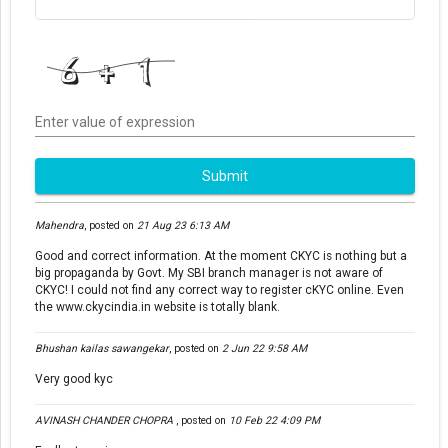
Enter value of expression
Submit
Mahendra
,
posted on
21 Aug 23 6:13 AM
Good and correct information. At the moment CKYC is nothing but a
big propaganda by Govt. My SBI branch manager is not aware of
CKYC! I could not find any correct way to register cKYC online. Even
the www.ckycindia.in website is totally blank.
Bhushan kailas sawangekar
,
posted on
2 Jun 22 9:58 AM
Very good kyc
AVINASH CHANDER CHOPRA
,
posted on
10 Feb 22 4:09 PM