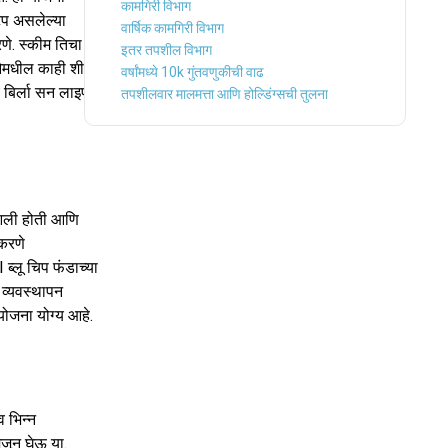
कामगिरी विभाग
टप असलेल्या
वार्षिक कामगिरी विभाग
रणे. स्कीम तिचा
इतर तपशील विभाग
ओमधील काही शीर्ष
वर्षांमध्ये 10k गुंतवणुकीची वाढ
य बिर्ला सन लाइफ
तपशीलवार मालमत्ता आणि होल्डिंग्सची तुलना
 आली होती आणि
 करणे
I ब्लू चिप फंडाच्या
े व्यवस्थापन
 योजना योग्य आहे.
 भिन्न
मजून घेऊ या.