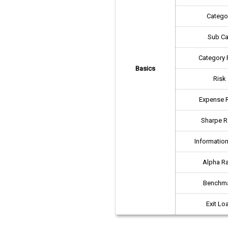
Catego
Sub Ca
Category 
Basics
Risk
Expense R
Sharpe R
Information
Alpha Ra
Benchm
Exit Lo