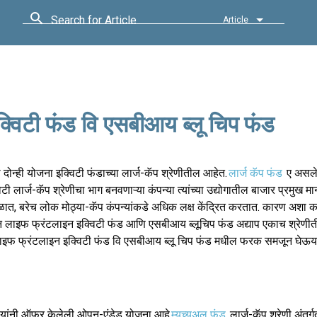
Search for Article
Article
्विटी फंड वि एसबीआय ब्लू चिप फंड
दोन्ही योजना इक्विटी फंडाच्या लार्ज-कॅप श्रेणीतील आहेत.
लार्ज कॅप फंड
ए असलेल्
ी लार्ज-कॅप श्रेणीचा भाग बनवणाऱ्या कंपन्या त्यांच्या उद्योगातील बाजार प्रमुख म
 काळात, बरेच लोक मोठ्या-कॅप कंपन्यांकडे अधिक लक्ष केंद्रित करतात. कारण अशा 
ा सन लाइफ फ्रंटलाइन इक्विटी फंड आणि एसबीआय ब्लूचिप फंड अद्याप एकाच श्रेणी
सन लाइफ फ्रंटलाइन इक्विटी फंड वि एसबीआय ब्लू चिप फंड मधील फरक समजून घेऊय
ला यांनी ऑफर केलेली ओपन-एंडेड योजना आहे
म्युच्युअल फंड
लार्ज-कॅप श्रेणी अंतर्