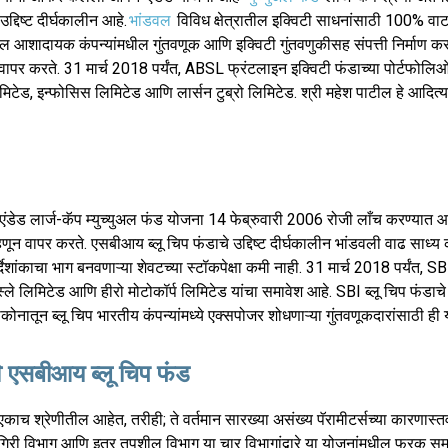
दिष्ट दीर्घकालीन आहे.
भांडवल
विविध क्षेत्रातील इक्विटी साधनांसाठी 100% वा
गांमधील आशादायक कंपन्यांमधील गुंतवणूक आणि इक्विटी गुंतवणुकीसह संपत्ती निर्माण क
ापर करते. 31 मार्च 2018 पर्यंत, ABSL फ्रंटलाइन इक्विटी फंडाच्या पोर्टफोलि
िटेड, इन्फोसिस लिमिटेड आणि लार्सन टुब्रो लिमिटेड. श्री महेश पाटील हे आदित्
एंडेड लार्ज-कॅप म्युच्युअल फंड योजना 14 फेब्रुवारी 2006 रोजी लाँच करण्यात
ून वापर करते. एसबीआय ब्लू चिप फंडाचे उद्दिष्ट दीर्घकालीन भांडवली वाढ साध्य
िर्देशांकाचा भाग बनवणाऱ्या शेवटच्या स्टॉकपेक्षा कमी नाही. 31 मार्च 2018 पर्यंत, SB
 नेस्ले लिमिटेड आणि हीरो मोटोकॉर्प लिमिटेड यांचा समावेश आहे. SBI ब्लू चिप फंडाच
ीकोनातून ब्लू चिप भारतीय कंपन्यांमध्ये एक्सपोजर शोधणाऱ्या गुंतवणूकदारांसाठी ही
ि एसबीआय ब्लू चिप फंड
च श्रेणीतील आहेत, तरीही; ते वर्तमान सारख्या असंख्य पॅरामीटर्सच्या कारणास्तव
 कामगिरी विभाग आणि इतर तपशील विभाग या चार विभागांद्वारे या योजनांमधील फरक स