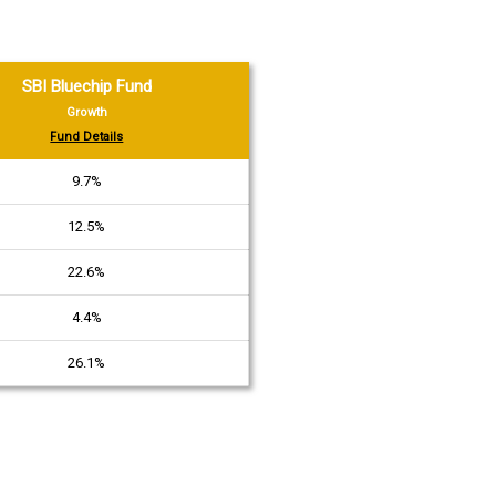
SBI Bluechip Fund
Growth
Fund Details
9.7%
12.5%
22.6%
4.4%
26.1%