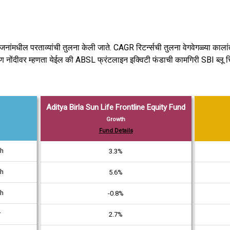
जनांमधील परताव्यांची तुलना केली जाते. CAGR रिटर्न्सची तुलना वेगवेगळ्या कालांतराने
्वांगीण नोंदीवर म्हणता येईल की ABSL फ्रंटलाइन इक्विटी फंडाची कामगिरी SBI ब्लू 
Aditya Birla Sun Life Frontline Equity Fund
Growth
Fund Details
th
3.3%
th
5.6%
th
-0.8%
r
2.7%