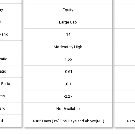
ry
Equity
t.
Large Cap
Rank
14
Moderately High
atio
1.65
atio
-0.61
 Ratio
-0.1
tio
-2.27
ark
Not Available
ad
0-365 Days (1%),365 Days and above(NIL)
0-1 Y