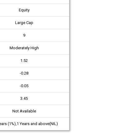
Equity
Large Cap
9
Moderately High
1.52
-0.28
-0.05
3.45
Not Available
ears (1%),1 Years and above(NIL)