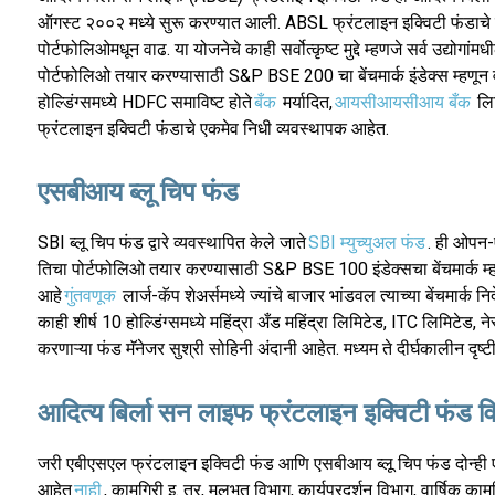
ऑगस्ट २००२ मध्ये सुरू करण्यात आली. ABSL फ्रंटलाइन इक्विटी फंडाचे उद्
पोर्टफोलिओमधून वाढ. या योजनेचे काही सर्वोत्कृष्ट मुद्दे म्हणजे सर्व उद्यो
पोर्टफोलिओ तयार करण्यासाठी S&P BSE 200 चा बेंचमार्क इंडेक्स म्हणून व
होल्डिंग्समध्ये HDFC समाविष्ट होते
बँक
मर्यादित,
आयसीआयसीआय बँक
लिम
फ्रंटलाइन इक्विटी फंडाचे एकमेव निधी व्यवस्थापक आहेत.
एसबीआय ब्लू चिप फंड
SBI ब्लू चिप फंड द्वारे व्यवस्थापित केले जाते
SBI म्युच्युअल फंड
. ही ओपन-
तिचा पोर्टफोलिओ तयार करण्यासाठी S&P BSE 100 इंडेक्सचा बेंचमार्क म्हण
आहे
गुंतवणूक
लार्ज-कॅप शेअर्समध्ये ज्यांचे बाजार भांडवल त्याच्या बेंचमार्क न
काही शीर्ष 10 होल्डिंग्समध्ये महिंद्रा अँड महिंद्रा लिमिटेड, ITC लिमिटेड,
करणाऱ्या फंड मॅनेजर सुश्री सोहिनी अंदानी आहेत. मध्यम ते दीर्घकालीन दृष्ट
आदित्य बिर्ला सन लाइफ फ्रंटलाइन इक्विटी फंड व
जरी एबीएसएल फ्रंटलाइन इक्विटी फंड आणि एसबीआय ब्लू चिप फंड दोन्ही एका
आहेत
नाही
, कामगिरी इ. तर, मूलभूत विभाग, कार्यप्रदर्शन विभाग, वार्षिक