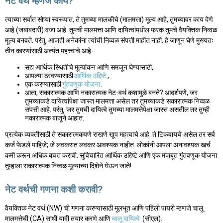
नेट वर्थ म्हणजे काय?
त्याच्या सर्वात सोप्या स्वरूपात, ते तुमच्या मालकीचे (मालमत्ता) मूल्य आहे, तुमच्यावर काय देणे
आहे (जबाबदारी) वजा आहे. तुमची मालमत्ता आणि दायित्वांमधील फरक तुमचे वैयक्तिक निव्वळ
मूल्य बनवते. परंतु, आजही अनेकांना त्यांची निव्वळ संपत्ती माहीत नाही. हे जाणून घेणे मुख्यतः
तीन कारणांसाठी अत्यंत महत्त्वाचे आहे-
सद्य आर्थिक स्थितीचे मूल्यांकन आणि समजून घेण्यासाठी,
आपल्या ठरवण्यासाठी
आर्थिक उद्दिष्टे
,
एक करण्यासाठी
गुंतवणूक योजना
.
आता, सकारात्मक आणि नकारात्मक नेट-वर्थ कशामुळे बनते? आदर्शपणे, जर
तुमच्याकडे दायित्वांपेक्षा जास्त मालमत्ता असेल तर तुमच्याकडे सकारात्मक निव्वळ
संपत्ती आहे. परंतु, जर तुमची दायित्वे तुमच्या मालमत्तेपेक्षा जास्त असतील तर तुम्ही
नकारात्मक बाजूने आहात.
प्रत्येक व्यक्तीसाठी ते सकारात्मकपणे राखणे खूप महत्वाचे आहे. ते टिकवायचे असेल तर सर्व
कर्ज फेडले पाहिजे; जे लवकरात लवकर आवश्यक नाहीत. लोकांनी आपला अनावश्यक खर्च
कमी करून अधिक बचत करावी. सुविचारित आर्थिक उद्दिष्टे आणि एक मजबूत गुंतवणूक योजना
तुम्हाला सकारात्मक निव्वळ मूल्याच्या दिशेने घेऊन जाते!
नेट वर्थची गणना कशी करावी?
वैयक्तिक नेट वर्थ (NW) ची गणना करण्यासाठी मूलभूत आणि पहिली पायरी म्हणजे चालू
मालमत्तेची (CA) साधी यादी तयार करणे आणि
चालू दायित्वे
(सीएल).