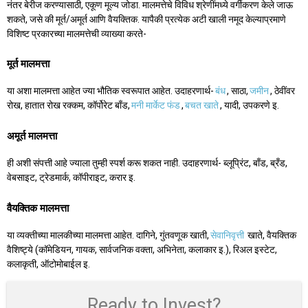
नंतर बेरीज करण्यासाठी, एकूण मूल्य जोडा. मालमत्तेचे विविध श्रेणींमध्ये वर्गीकरण केले जाऊ
शकते, जसे की मूर्त/अमूर्त आणि वैयक्तिक. यापैकी प्रत्येक अटी खाली नमूद केल्याप्रमाणे
विशिष्ट प्रकारच्या मालमत्तेची व्याख्या करते-
मूर्त मालमत्ता
या अशा मालमत्ता आहेत ज्या भौतिक स्वरूपात आहेत. उदाहरणार्थ-
बंध
, साठा,
जमीन
, ठेवींवर
रोख, हातात रोख रक्कम, कॉर्पोरेट बाँड,
मनी मार्केट फंड
,
बचत खाते
, यादी, उपकरणे इ.
अमूर्त मालमत्ता
ही अशी संपत्ती आहे ज्याला तुम्ही स्पर्श करू शकत नाही. उदाहरणार्थ- ब्लूप्रिंट, बाँड, ब्रँड,
वेबसाइट, ट्रेडमार्क, कॉपीराइट, करार इ.
वैयक्तिक मालमत्ता
या व्यक्तीच्या मालकीच्या मालमत्ता आहेत. दागिने, गुंतवणूक खाती,
सेवानिवृत्ती
खाते, वैयक्तिक
वैशिष्ट्ये (कॉमेडियन, गायक, सार्वजनिक वक्ता, अभिनेता, कलाकार इ.), रिअल इस्टेट,
कलाकृती, ऑटोमोबाईल इ.
Ready to Invest?