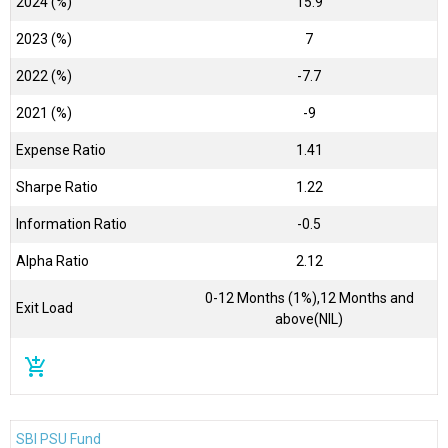
2024 (%)
15.9
2023 (%)
7
2022 (%)
-7.7
2021 (%)
-9
Expense Ratio
1.41
Sharpe Ratio
1.22
Information Ratio
-0.5
Alpha Ratio
2.12
0-12 Months (1%),12 Months and
Exit Load
above(NIL)
add_shopping_cart
SBI PSU Fund