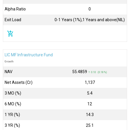
Alpha Ratio
0
Exit Load
0-1 Years (1%),1 Years and above(NIL)
add_shopping_cart
LIC MF Infrastructure Fund
Growth
NAV
₹55.4859
↑ 0.10 (0.18 %)
Net Assets (Cr)
₹1,137
3 MO (%)
5.4
6 MO (%)
12
1 YR (%)
14.3
3 YR (%)
25.1