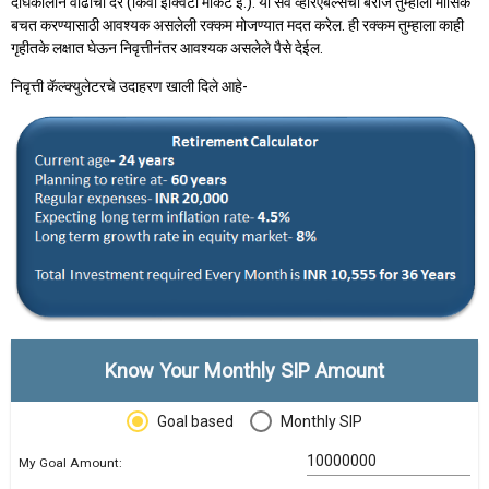
दीर्घकालीन वाढीचा दर (किंवा इक्विटी मार्केट इ.). या सर्व व्हेरिएबल्सची बेरीज तुम्हाला मासिक
बचत करण्यासाठी आवश्यक असलेली रक्कम मोजण्यात मदत करेल. ही रक्कम तुम्हाला काही
गृहीतके लक्षात घेऊन निवृत्तीनंतर आवश्यक असलेले पैसे देईल.
निवृत्ती कॅल्क्युलेटरचे उदाहरण खाली दिले आहे-
Know Your Monthly SIP Amount
Goal based
Monthly SIP
My Goal Amount: