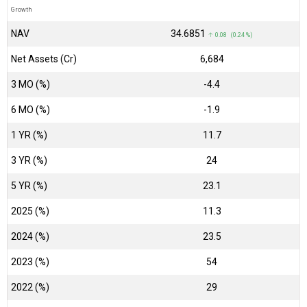
Growth
NAV
₹34.6851
↑ 0.08 (0.24 %)
Net Assets (Cr)
₹6,684
3 MO (%)
-4.4
6 MO (%)
-1.9
1 YR (%)
11.7
3 YR (%)
24
5 YR (%)
23.1
2025 (%)
11.3
2024 (%)
23.5
2023 (%)
54
2022 (%)
29