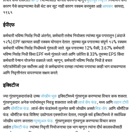
विचार करू शकतात
NPS
त्यांच्यासाठी चांगली कल्पना म्हणून
मुदतपूर्व निवृत्ती
नियोजन करा
कारण पैसे काढण्याच्या वेळी थेट कर सूट नाही कारण रक्कम करमुक्त आहे
आयकर
कायदा,
१९६१.
ईपीएफ
कर्मचारी भविष्य निर्वाह निधी अंतर्गत, कर्मचारी तसेच नियोक्ता त्यांच्या मूळ पगारातून (अंदाजे
१२%) EPF खात्यात काही रक्कम योगदान देतात. तुमच्या मूळ पगाराच्या संपूर्ण १२% रक्कम
कर्मचारी भविष्य निर्वाह निधीमध्ये गुंतवली जाते. मूळ पगाराच्या 12% पैकी, 3.67% कर्मचारी
भविष्य निर्वाह निधी किंवा EPF मध्ये गुंतवले जाते आणि उर्वरित 8.33% तुमच्या EPS किंवा
कर्मचारी पेन्शन योजनेत वळवले जाते. म्हणून, कर्मचारी भविष्य निर्वाह निधी हे बचत
प्लॅटफॉर्मपैकी एक सर्वोत्तम आहे जे कर्मचार्‍यांना दरमहा त्यांच्या पगाराचा काही भाग वाचवण्यास
आणि निवृत्तीनंतर वापरण्यास सक्षम करते.
इक्विटीज
ज्या गुंतवणूकदारांकडे उच्च
जोखीम भूक
इक्विटीमध्ये गुंतवणूक करण्याचा विचार करू शकता.
गुंतवणूकदार अनेक पर्यायांमधून निवडू शकतात जसे की
लार्ज कॅप फंड
, मध्य आणि
लहान टोपी
आणि
थीमॅटिक फंड
. लार्ज-कॅप फंडांमध्ये तुलनेत कमी जोखीम असते
मिड-कॅप
आणि थीमॅटिक
फंड. थीमॅटिक फंड विशिष्ट उद्योगाला एक्सपोजर देतात, त्यामुळे सर्व इक्विटीमध्ये ते सर्वाधिक
जोखीम धारण करतात
म्युच्युअल फंड
. गुंतवणुकदार गुंतवणूक करण्याचा विचार करत
आहेत
इक्विटी फंड
त्यांच्या निवृत्ती नियोजनाचा एक भाग म्हणून त्यांना दीर्घ कालावधीसाठी