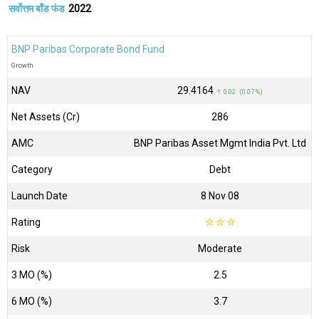
सर्वोत्तम बाँड फंड
2022
BNP Paribas Corporate Bond Fund
Growth
NAV
₹29.4164
↑ 0.02 (0.07 %)
Net Assets (Cr)
₹286
AMC
BNP Paribas Asset Mgmt India Pvt. Ltd
Category
Debt
Launch Date
8 Nov 08
Rating
☆
☆
☆
Risk
Moderate
3 MO (%)
2.5
6 MO (%)
3.7