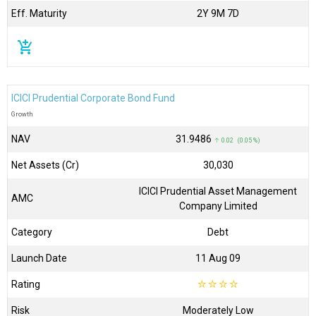
Eff. Maturity
2Y 9M 7D
add_shopping_cart
ICICI Prudential Corporate Bond Fund
Growth
NAV
₹31.9486
↑ 0.02 (0.05 %)
Net Assets (Cr)
₹30,030
ICICI Prudential Asset Management
AMC
Company Limited
Category
Debt
Launch Date
11 Aug 09
Rating
☆
☆
☆
☆
Risk
Moderately Low