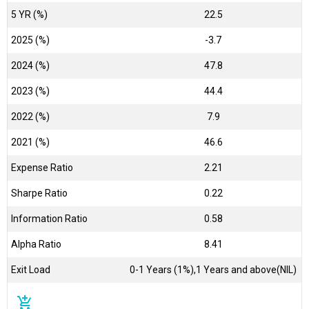
5 YR (%)
22.5
2025 (%)
-3.7
2024 (%)
47.8
2023 (%)
44.4
2022 (%)
7.9
2021 (%)
46.6
Expense Ratio
2.21
Sharpe Ratio
0.22
Information Ratio
0.58
Alpha Ratio
8.41
Exit Load
0-1 Years (1%),1 Years and above(NIL)
add_shopping_cart