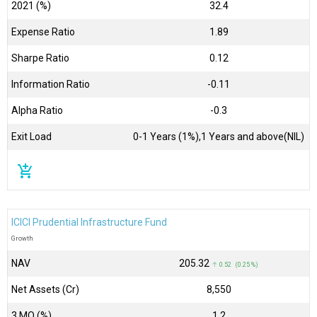
2021 (%)
32.4
Expense Ratio
1.89
Sharpe Ratio
0.12
Information Ratio
-0.11
Alpha Ratio
-0.3
Exit Load
0-1 Years (1%),1 Years and above(NIL)
add_shopping_cart
ICICI Prudential Infrastructure Fund
Growth
NAV
₹205.32
↑ 0.52 (0.25 %)
Net Assets (Cr)
₹8,550
3 MO (%)
1.2