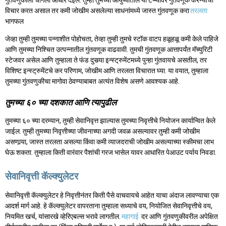
विचार करत असाल तर कमी जोखीम असलेल्या साधनांमध्ये जास्त गुंतवणूक करा
तरलता
भागफल
जेव्हा तुम्ही तुमच्या पन्नाशीत पोहोचता, तेव्हा तुम्ही तुमचे स्टॉक वाटप हळूहळू कमी केले पाहिजे
आणि तुमच्या निश्चित उत्पन्नातील गुंतवणूक वाढवावी. तुमची गुंतवणूक आत्तापर्यंत मॅच्युरिटी
स्टेजवर असेल आणि तुम्हाला ते फंड दुसर्‍या इन्स्ट्रुमेंटमध्ये पुन्हा गुंतवायचे असतील, तर
विशिष्ट इन्स्ट्रुमेंटचे कर परिणाम, जोखीम आणि तरलता विचारात घ्या. या वयात, तुम्हाला
तुमच्या गुंतवणुकीचा मागोवा ठेवण्याबाबत अत्यंत विशेष असणे आवश्यक आहे.
तुमच्या ६० च्या दशकात आणि त्यापुढील
तुमच्या ६० च्या दरम्यान, तुम्ही सेवानिवृत्त झाल्यास तुमच्या निवृत्तीचे नियोजन कार्यान्वित केले
जाईल. तुम्‍ही तुमच्‍या निवृत्तीच्‍या जीवनाच्‍या अगदी जवळ असल्‍यावर तुम्‍ही कमी जोखीम
असणार्‍या, जास्त तरलता असल्‍या किंवा कमी व्‍याजदराची जोखीम असल्‍याच्‍या स्‍कीमचा लाभ
घेऊ शकता. तुम्हाला किती वारंवार पैशांची गरज भासेल यावर आधारित पेआउट पर्याय निवडा.
सेवानिवृत्ती कॅल्क्युलेटर
सेवानिवृत्ती कॅल्क्युलेटर हे निवृत्तीनंतर किती पैसे वाचवायचे आहेत याचा अंदाज लावण्याचा एक
आदर्श मार्ग आहे. हे कॅल्क्युलेटर वापरताना तुम्हाला सध्याचे वय, नियोजित सेवानिवृत्तीचे वय,
नियमित खर्च, यांसारखे व्हेरिएबल्स भरावे लागतील.
महागाई
दर आणि गुंतवणुकीवरील अपेक्षित