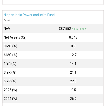
Nippon India Power and Infra Fund
Growth
NAV
₹387.552
↑ 0.62 (0.16 %)
Net Assets (Cr)
₹8,043
3 MO (%)
0.9
6 MO (%)
12.7
1 YR (%)
14.1
3 YR (%)
21.1
5 YR (%)
22.3
2025 (%)
-0.5
2024 (%)
26.9