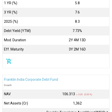
1 YR (%)
5.8
3 YR (%)
7.6
2025 (%)
8.3
Debt Yield (YTM)
7.73%
Mod. Duration
2Y 4M 13D
Eff. Maturity
3Y 2M 16D
add_shopping_cart
Franklin India Corporate Debt Fund
Growth
NAV
₹106.313
↓ 0.00 (0.00 %)
Net Assets (Cr)
₹1,362