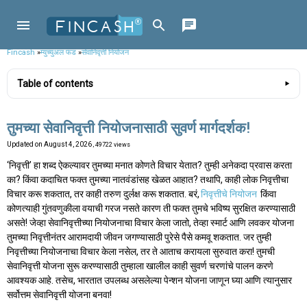
Fincash
»
म्युच्युअल फंड
»
सेवानिवृत्ती नियोजन
Table of contents
तुमच्या सेवानिवृत्ती नियोजनासाठी सुवर्ण मार्गदर्शक!
Updated on
August 4, 2026
, 49722 views
‘निवृत्ती’ हा शब्द ऐकल्यावर तुमच्या मनात कोणते विचार येतात? तुम्ही अनेकदा प्रवास करता
का? किंवा कदाचित फक्त तुमच्या नातवंडांसह खेळत आहात? तथापि, काही लोक निवृत्तीचा
विचार करू शकतात, तर काही तरुण दुर्लक्ष करू शकतात. बरं,
निवृत्तीचे नियोजन
किंवा
कोणत्याही गुंतवणुकीला वयाची गरज नसते कारण ती फक्त तुमचे भविष्य सुरक्षित करण्यासाठी
असते! जेव्हा सेवानिवृत्तीच्या नियोजनाचा विचार केला जातो, तेव्हा स्मार्ट आणि लवकर योजना
तुमच्या निवृत्तीनंतर आरामदायी जीवन जगण्यासाठी पुरेसे पैसे कमवू शकतात. जर तुम्ही
निवृत्तीच्या नियोजनाचा विचार केला नसेल, तर ते आताच करायला सुरुवात करा! तुमची
सेवानिवृत्ती योजना सुरू करण्यासाठी तुम्हाला खालील काही सुवर्ण चरणांचे पालन करणे
आवश्यक आहे. तसेच, भारतात उपलब्ध असलेल्या पेन्शन योजना जाणून घ्या आणि त्यानुसार
सर्वोत्तम सेवानिवृत्ती योजना बनवा!