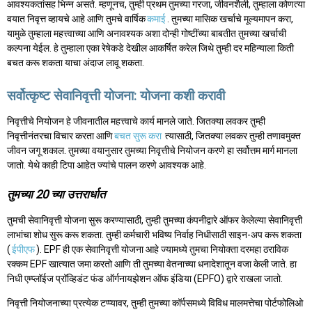
आवश्यकतांसह भिन्न असते. म्हणूनच, तुम्ही प्रथम तुमच्या गरजा, जीवनशैली, तुम्हाला कोणत्या
वयात निवृत्त व्हायचे आहे आणि तुमचे वार्षिक
कमाई
. तुमच्या मासिक खर्चाचे मूल्यमापन करा,
यामुळे तुम्हाला महत्त्वाच्या आणि अनावश्यक अशा दोन्ही गोष्टींच्या बाबतीत तुमच्या खर्चाची
कल्पना येईल. हे तुम्हाला एका रेषेकडे देखील आकर्षित करेल जिथे तुम्ही दर महिन्याला किती
बचत करू शकता याचा अंदाज लावू शकता.
सर्वोत्कृष्ट सेवानिवृत्ती योजना: योजना कशी करावी
निवृत्तीचे नियोजन हे जीवनातील महत्त्वाचे कार्य मानले जाते. जितक्या लवकर तुम्ही
निवृत्तीनंतरचा विचार करता आणि
बचत सुरू करा
त्यासाठी, जितक्या लवकर तुम्ही तणावमुक्त
जीवन जगू शकाल. तुमच्या वयानुसार तुमच्या निवृत्तीचे नियोजन करणे हा सर्वोत्तम मार्ग मानला
जातो. येथे काही टिपा आहेत ज्यांचे पालन करणे आवश्यक आहे.
तुमच्या 20 च्या उत्तरार्धात
तुमची सेवानिवृत्ती योजना सुरू करण्यासाठी, तुम्ही तुमच्या कंपनीद्वारे ऑफर केलेल्या सेवानिवृत्ती
लाभांचा शोध सुरू करू शकता. तुम्ही कर्मचारी भविष्य निर्वाह निधीसाठी साइन-अप करू शकता
(
ईपीएफ
). EPF ही एक सेवानिवृत्ती योजना आहे ज्यामध्ये तुमचा नियोक्ता दरमहा ठराविक
रक्कम EPF खात्यात जमा करतो आणि ती तुमच्या वेतनाच्या धनादेशातून वजा केली जाते. हा
निधी एम्प्लॉईज प्रॉव्हिडंट फंड ऑर्गनायझेशन ऑफ इंडिया (EPFO) द्वारे राखला जातो.
निवृत्ती नियोजनाच्या प्रत्येक टप्प्यावर, तुम्ही तुमच्या कॉर्पसमध्ये विविध मालमत्तेचा पोर्टफोलिओ