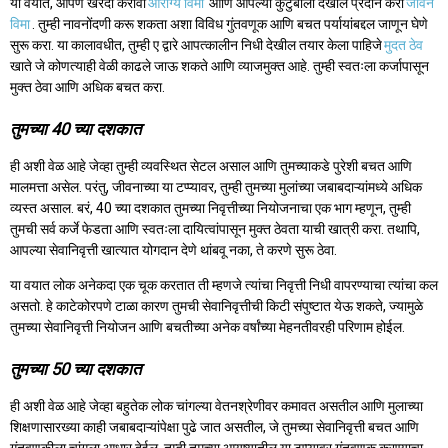
या वयात, आपण खरेदी करावी
आरोग्य विमा
आणि आपल्या कुटुंबाला देखील प्रदान करा
जीवन
विमा
. तुम्ही नावनोंदणी करू शकता अशा विविध गुंतवणूक आणि बचत पर्यायांबद्दल जाणून घेणे
सुरू करा. या कालावधीत, तुम्ही ए द्वारे आपत्कालीन निधी देखील तयार केला पाहिजे
मुदत ठेव
खाते जे कोणत्याही वेळी काढले जाऊ शकते आणि व्याजमुक्त आहे. तुम्ही स्वतःला कर्जापासून
मुक्त ठेवा आणि अधिक बचत करा.
तुमच्या 40 च्या दशकात
ही अशी वेळ आहे जेव्हा तुम्ही व्यवस्थित सेटल असाल आणि तुमच्याकडे पुरेशी बचत आणि
मालमत्ता असेल. परंतु, जीवनाच्या या टप्प्यावर, तुम्ही तुमच्या मुलांच्या जबाबदाऱ्यांमध्ये अधिक
व्यस्त असाल. बरं, 40 च्या दशकात तुमच्या निवृत्तीच्या नियोजनाचा एक भाग म्हणून, तुम्ही
तुमची सर्व कर्जे फेडता आणि स्वतःला दायित्वांपासून मुक्त ठेवता याची खात्री करा. तथापि,
आपल्या सेवानिवृत्ती खात्यात योगदान देणे थांबवू नका, ते करणे सुरू ठेवा.
या वयात लोक अनेकदा एक चूक करतात ती म्हणजे त्यांचा निवृत्ती निधी वापरण्याचा त्यांचा कल
असतो. हे काटेकोरपणे टाळा कारण तुमची सेवानिवृत्तीची किटी संपुष्टात येऊ शकते, ज्यामुळे
तुमच्या सेवानिवृत्ती नियोजन आणि बचतीच्या अनेक वर्षांच्या मेहनतीवरही परिणाम होईल.
तुमच्या 50 च्या दशकात
ही अशी वेळ आहे जेव्हा बहुतेक लोक चांगल्या वेतनश्रेणीवर कमावत असतील आणि मुलाच्या
शिक्षणासारख्या काही जबाबदाऱ्यांपेक्षा पुढे जात असतील, जे तुमच्या सेवानिवृत्ती बचत आणि
गुंतवणुकीला चांगला आधार देईल. तुम्ही तुमच्या आयुष्यातील या टप्प्यावर गुंतवणूक करण्याचा