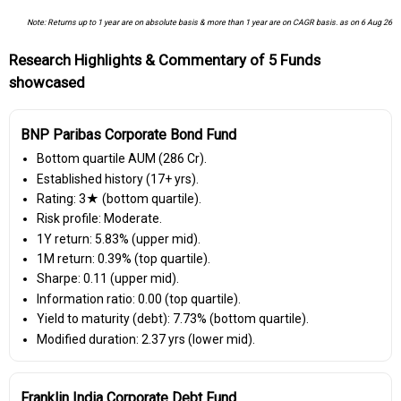
Note: Returns up to 1 year are on absolute basis & more than 1 year are on CAGR basis. as on 6 Aug 26
Research Highlights & Commentary of 5 Funds
showcased
BNP Paribas Corporate Bond Fund
Bottom quartile AUM (₹286 Cr).
Established history (17+ yrs).
Rating: 3★ (bottom quartile).
Risk profile: Moderate.
1Y return: 5.83% (upper mid).
1M return: 0.39% (top quartile).
Sharpe: 0.11 (upper mid).
Information ratio: 0.00 (top quartile).
Yield to maturity (debt): 7.73% (bottom quartile).
Modified duration: 2.37 yrs (lower mid).
Franklin India Corporate Debt Fund