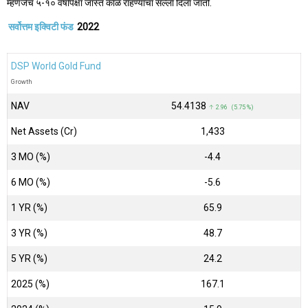
म्हणजेच ५-१० वर्षांपेक्षा जास्त काळ राहण्याचा सल्ला दिला जातो.
सर्वोत्तम इक्विटी फंड
2022
DSP World Gold Fund
Growth
NAV
₹54.4138
↑ 2.96 (5.75 %)
Net Assets (Cr)
₹1,433
3 MO (%)
-4.4
6 MO (%)
-5.6
1 YR (%)
65.9
3 YR (%)
48.7
5 YR (%)
24.2
2025 (%)
167.1