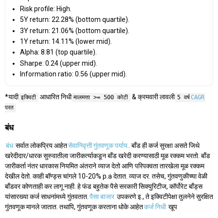
Risk profile: High.
5Y return: 22.28% (bottom quartile).
3Y return: 21.06% (bottom quartile).
1Y return: 14.11% (lower mid).
Alpha: 8.81 (top quartile).
Sharpe: 0.24 (upper mid).
Information ratio: 0.56 (upper mid).
*यादी
आधारित निधी
& क्रमवारी लावली
इक्विटी
मालमत्ता >= 500 कोटी
5 वर्ष
CAGR
परत
बंध
बंध
सर्वात लोकप्रिय आहेत
सेवानिवृत्ती गुंतवणूक पर्याय
. बाँड ही कर्ज सुरक्षा असते जिथे
खरेदीदार/धारक सुरुवातीला जारीकर्त्याकडून बाँड खरेदी करण्यासाठी मूळ रक्कम भरतो. बाँड
जारीकर्ता नंतर धारकास नियमित अंतराने व्याज देतो आणि परिपक्वता तारखेला मूळ रक्कम
देखील देतो. काही बॉण्ड्स चांगले 10-20% p.a देतात. व्याज दर. तसेच, गुंतवणुकीच्या वेळी
बाँडवर कोणताही कर लागू नाही. हे फंड बहुतेक पैसे सरकारी सिक्युरिटीज, कॉर्पोरेट बाँड्स
यांसारख्या कर्ज साधनांमध्ये गुंतवतात.
पैसा बाजार
उपकरणे इ., ते इक्विटीपेक्षा तुलनेने सुरक्षित
गुंतवणूक मानले जातात. तथापि, गुंतवणूक करताना धोके आहेत
कर्ज निधी
खूप