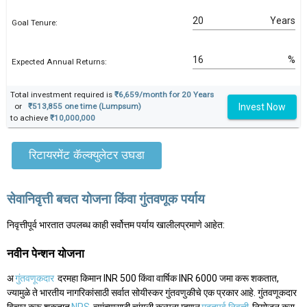
Years
Goal Tenure:
%
Expected Annual Returns:
Total investment required is
₹6,659/month for 20 Years
Invest Now
or
₹513,855 one time (Lumpsum)
to achieve
₹10,000,000
रिटायरमेंट कॅल्क्युलेटर उघडा
सेवानिवृत्ती बचत योजना किंवा गुंतवणूक पर्याय
निवृत्तीपूर्व भारतात उपलब्ध काही सर्वोत्तम पर्याय खालीलप्रमाणे आहेत:
नवीन पेन्शन योजना
अ
गुंतवणूकदार
दरमहा किमान INR 500 किंवा वार्षिक INR 6000 जमा करू शकतात,
ज्यामुळे ते भारतीय नागरिकांसाठी सर्वात सोयीस्कर गुंतवणुकीचे एक प्रकार आहे. गुंतवणूकदार