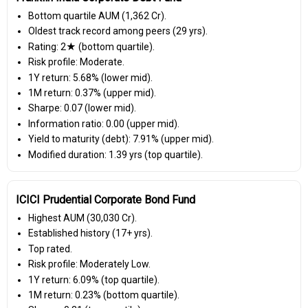
Bottom quartile AUM (₹1,362 Cr).
Oldest track record among peers (29 yrs).
Rating: 2★ (bottom quartile).
Risk profile: Moderate.
1Y return: 5.68% (lower mid).
1M return: 0.37% (upper mid).
Sharpe: 0.07 (lower mid).
Information ratio: 0.00 (upper mid).
Yield to maturity (debt): 7.91% (upper mid).
Modified duration: 1.39 yrs (top quartile).
ICICI Prudential Corporate Bond Fund
Highest AUM (₹30,030 Cr).
Established history (17+ yrs).
Top rated.
Risk profile: Moderately Low.
1Y return: 6.09% (top quartile).
1M return: 0.23% (bottom quartile).