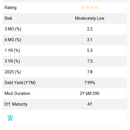
Rating
☆
☆
☆
☆
Risk
Moderately Low
3 MO (%)
2.2
6 MO (%)
3.1
1 YR (%)
5.3
3 YR (%)
7.3
2025 (%)
7.8
Debt Yield (YTM)
7.99%
Mod. Duration
2Y 6M 29D
Eff. Maturity
4Y
add_shopping_cart