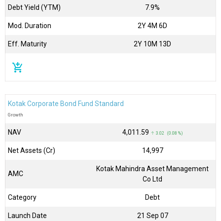
Debt Yield (YTM)
7.9%
Mod. Duration
2Y 4M 6D
Eff. Maturity
2Y 10M 13D
add_shopping_cart
Kotak Corporate Bond Fund Standard
Growth
NAV
₹4,011.59
↑ 3.02 (0.08 %)
Net Assets (Cr)
₹14,997
Kotak Mahindra Asset Management
AMC
Co Ltd
Category
Debt
Launch Date
21 Sep 07