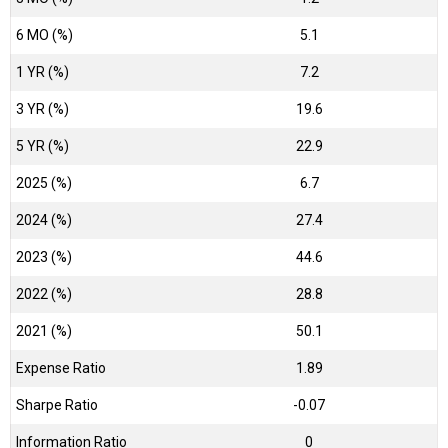
6 MO (%)
5.1
1 YR (%)
7.2
3 YR (%)
19.6
5 YR (%)
22.9
2025 (%)
6.7
2024 (%)
27.4
2023 (%)
44.6
2022 (%)
28.8
2021 (%)
50.1
Expense Ratio
1.89
Sharpe Ratio
-0.07
Information Ratio
0