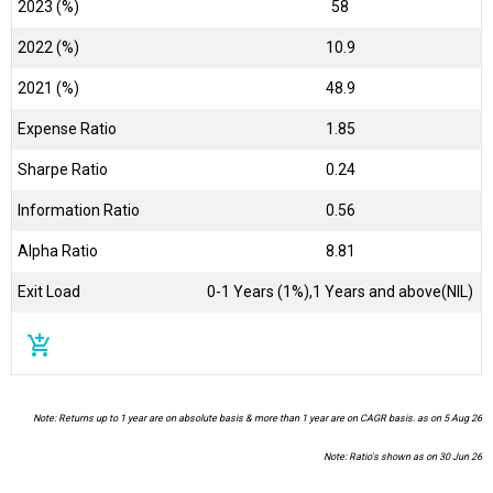
2023 (%)
58
2022 (%)
10.9
2021 (%)
48.9
Expense Ratio
1.85
Sharpe Ratio
0.24
Information Ratio
0.56
Alpha Ratio
8.81
Exit Load
0-1 Years (1%),1 Years and above(NIL)
add_shopping_cart
Note: Returns up to 1 year are on absolute basis & more than 1 year are on CAGR basis. as on 5 Aug 26
Note: Ratio's shown as on 30 Jun 26