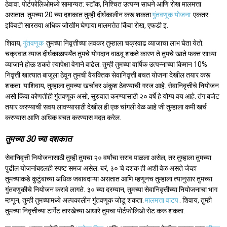
ठेवावा. पोर्टफोलिओमध्ये सामान्यत: स्टॉक, निश्चित उत्पन्न साधने आणि रोख मालमत्ता
असतात. तुमच्या 20 च्या दशकात तुम्ही दीर्घकालीन करू शकता
गुंतवणूक योजना
एकतर
इक्विटी सारख्या अधिक जोखीम घेणार्‍या मालमत्तेत किंवा रोख, एफडी इ.
शिवाय,
गुंतवणूक
तुमच्या निवृत्तीच्या लवकर तुम्हाला चक्रवाढ व्याजाचा लाभ घेता येतो.
चक्रवाढ व्याज दीर्घकाळापर्यंत तुमचे योगदान वाढवू शकते कारण ते तुमचे खाते फक्त साध्या
व्याजाने होऊ शकते त्यापेक्षा वेगाने वाढेल. तुम्ही तुमच्या वार्षिक उत्पन्नाच्या किमान 10%
निवृत्ती खात्यात बाजूला ठेवून तुमची वैयक्तिक सेवानिवृत्ती बचत योजना देखील तयार करू
शकता. याशिवाय, तुम्हाला तुमच्या खर्चावर अंकुश ठेवण्याची गरज आहे. सेवानिवृत्तीचे नियोजन
असो किंवा कोणतीही गुंतवणूक असो, सुरुवात करण्यासाठी २० वर्षे हे योग्य वय आहे. तंग बजेट
तयार करण्याची सवय लावण्यासाठी देखील ही एक चांगली वेळ आहे जी तुम्हाला कमी खर्च
करण्यास आणि अधिक बचत करण्यास मदत करेल.
तुमच्या 30 च्या दशकात
सेवानिवृत्ती नियोजनासाठी तुम्ही तुमचा २० वर्षांचा सराव पाळला असेल, तर तुम्हाला तुमच्या
पुढील योजनांबद्दलही स्पष्ट समज असेल. बरं, ३० चे दशक ही अशी वेळ असते जेव्हा
तुमच्याकडे कुटुंबाच्या अधिक जबाबदाऱ्या असतात आणि म्हणूनच तुम्हाला त्यानुसार तुमच्या
गुंतवणुकीचे नियोजन करावे लागते. ३० च्या दरम्यान, तुमच्या सेवानिवृत्तीच्या नियोजनाचा भाग
म्हणून, तुम्ही तुमच्यामध्ये अल्पकालीन गुंतवणूक जोडू शकता.
मालमत्ता वाटप
. शिवाय, तुम्ही
तुमच्या निवृत्तीच्या टार्गेट तारखेच्या आधारे तुमचा पोर्टफोलिओ सेट करू शकता.