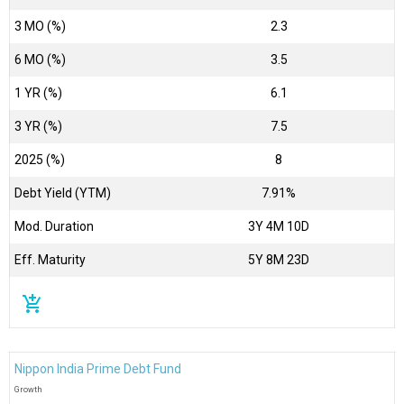
3 MO (%)
2.3
6 MO (%)
3.5
1 YR (%)
6.1
3 YR (%)
7.5
2025 (%)
8
Debt Yield (YTM)
7.91%
Mod. Duration
3Y 4M 10D
Eff. Maturity
5Y 8M 23D
add_shopping_cart
Nippon India Prime Debt Fund
Growth