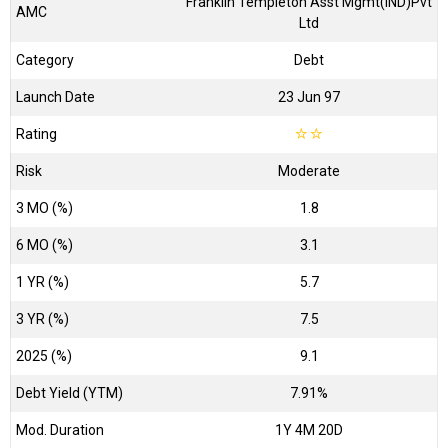
Franklin Templeton Asst Mgmt(IND)Pvt
AMC
Ltd
Category
Debt
Launch Date
23 Jun 97
Rating
☆
☆
Risk
Moderate
3 MO (%)
1.8
6 MO (%)
3.1
1 YR (%)
5.7
3 YR (%)
7.5
2025 (%)
9.1
Debt Yield (YTM)
7.91%
Mod. Duration
1Y 4M 20D