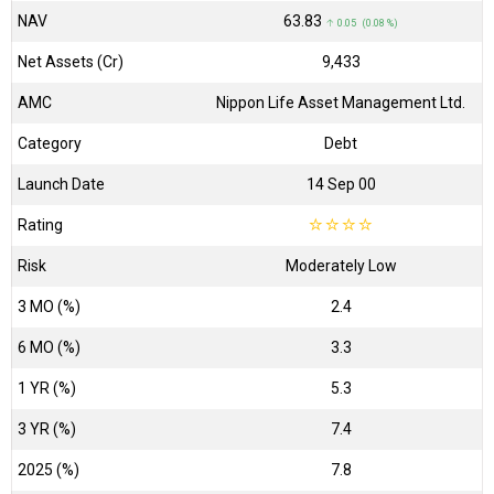
NAV
₹63.83
↑ 0.05 (0.08 %)
Net Assets (Cr)
₹9,433
AMC
Nippon Life Asset Management Ltd.
Category
Debt
Launch Date
14 Sep 00
Rating
☆
☆
☆
☆
Risk
Moderately Low
3 MO (%)
2.4
6 MO (%)
3.3
1 YR (%)
5.3
3 YR (%)
7.4
2025 (%)
7.8