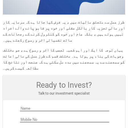
طرز عمل سے متعلق مالیات میں ، یہ فرض کیا جاتا ہے کہ سرمایہ کار
اور مالی تجزیہ کار بالکل عقلی اور خود پر قابو پانے والے افراد
نہیں ہوتے ہیں ، بلکہ عام اور خود کو کنٹرول کرنے کے رجحانات کے
ساتھ نفسیاتی اثر و رسوخ رکھتے ہیں۔
یہاں توجہ کا ایک اور اہم شعبہ تعصب کا اثر و رسوخ ہے ، جو مختلف
وجوہات کی بناء پر ہوتا ہے۔ مختلف قسم کے طرز عمل کی مالی اعانت
کو سمجھنے سے یہ سمجھنے میں مدد مل سکتی ہے کہ صنعت اور نتائج کا
مطالعہ کیسے کریں۔
Ready to Invest?
Talk to our investment specialist