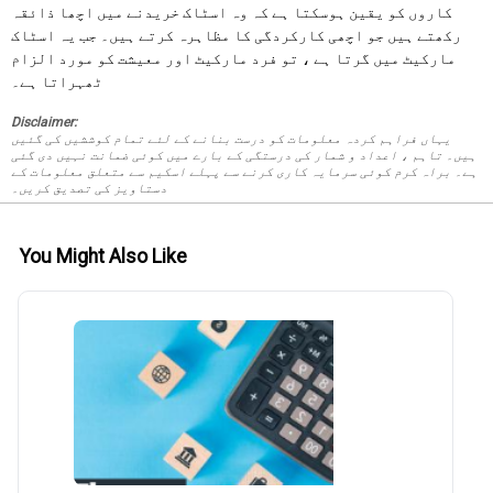
کاروں کو یقین ہوسکتا ہے کہ وہ اسٹاک خریدنے میں اچھا ذائقہ
رکھتے ہیں جو اچھی کارکردگی کا مظاہرہ کرتے ہیں۔ جب یہ اسٹاک
مارکیٹ میں گرتا ہے ، تو فرد مارکیٹ اور معیشت کو مورد الزام
ٹھہراتا ہے۔
Disclaimer:
یہاں فراہم کردہ معلومات کو درست بنانے کے لئے تمام کوششیں کی گئیں
ہیں۔ تاہم ، اعداد و شمار کی درستگی کے بارے میں کوئی ضمانت نہیں دی گئی
ہے۔ براہ کرم کوئی سرمایہ کاری کرنے سے پہلے اسکیم سے متعلق معلومات کے
دستاویز کی تصدیق کریں۔
You Might Also Like