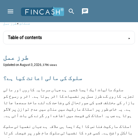
فنکاش
»
طرز عمل
Table of contents
طرز عمل
Updated on
August 3, 2026
, 3796 views
سلوک کی مالی اعانت کیا ہے؟
سلوک مالیات ایک ایسا شعبہ ہے جہاں سرمایہ کاروں اور مالی
تجزیہ کاروں کے طرز عمل پر نفسیات کا اثر ہوتا ہے۔ اثر و رسوخ کو
بازار کی مختلف قسم کی صورتحال کی وضاحت کے لئے ماخذ سمجھا جاتا
ہے۔ یہ خاص طور پر اسٹاک مارکیٹ میں منڈی میں عدم توازن پر لاگو
ہوتا ہے جب یہ اسٹاک کی قیمت میں اضافے اور گرنے کی بات آتی ہے۔
اسٹاک مارکیٹ فنانس کا ایک ایسا ہی علاقہ ہے جہاں نفسیاتی سلوک
بالکل واضح ہے۔ کسی فرد کا نفسیاتی سلوک عام طور پر فیصلہ کرتا