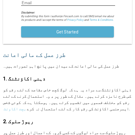
Disclaimer:
By submitting this form I authorize Fincash.com to call/SMS/email me about
its products and I accept the terms of
Privacy Policy
and
Terms & Conditions.
Get Started
طرز عمل کے مالی اعانت
طرز عمل کی مالی اعانت کے میدان میں پانچ اہم تصورات ہیں۔
1. ذہنی اکاؤنٹنگ
ذہنی اکاؤنٹنگ سے مراد یہ ہے کہ لوگ کچھ خاص مقاصد کے لئے رقم کو
کس طرح نامزد کرتے ہیں۔ مثال کے طور پر ، وہ استعمال کرنے کے لئے
رقم کو مختلف قسموں میں تقسیم کرتے ہیں۔ ہوسکتا ہے کہ کوئی شخص
.
ایمرجنسی اکاؤنٹ کی رقم کار کے لئے استعمال نہ کرے
بچت اکاونٹ
2. ریوڑ سلوک
ریوڑ سلوک سے مراد لوگوں کے کسی گروہ کے اعمال اور طرز عمل پر