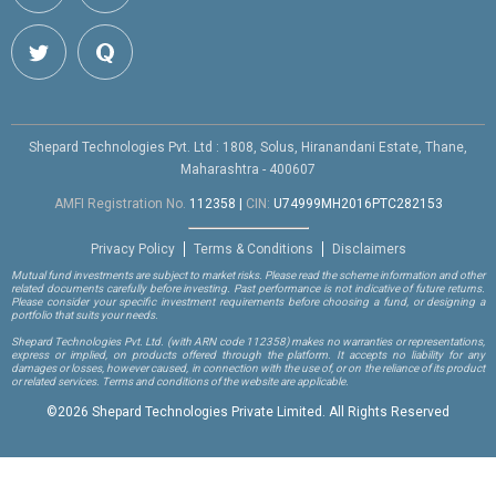
Shepard Technologies Pvt. Ltd : 1808, Solus, Hiranandani Estate, Thane,
Maharashtra - 400607
AMFI Registration No.
112358
|
CIN:
U74999MH2016PTC282153
Privacy Policy
Terms & Conditions
Disclaimers
Mutual fund investments are subject to market risks. Please read the scheme information and other
related documents carefully before investing. Past performance is not indicative of future returns.
Please consider your specific investment requirements before choosing a fund, or designing a
portfolio that suits your needs.
Shepard Technologies Pvt. Ltd.
(with ARN code 112358)
makes no warranties or representations,
express or implied, on products offered through the platform. It accepts no liability for any
damages or losses, however caused, in connection with the use of, or on the reliance of its product
or related services. Terms and conditions of the website are applicable.
©
2026 Shepard Technologies Private Limited. All Rights Reserved