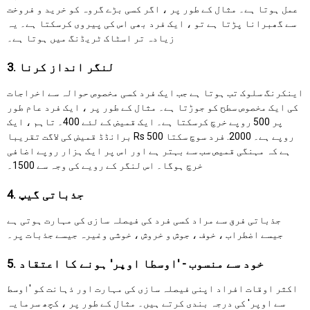
عمل ہوتا ہے۔ مثال کے طور پر ، اگر کسی بڑے گروہ کو خرید و فروخت
سے گھبرانا پڑتا ہے تو ، ایک فرد بھی اس کی پیروی کرسکتا ہے۔ یہ
زیادہ تر اسٹاک ٹریڈنگ میں ہوتا ہے۔
3. لنگر انداز کرنا
اینکرنگ سلوک تب ہوتا ہے جب ایک فرد کسی مخصوص حوالہ سے اخراجات
کی ایک مخصوص سطح کو جوڑتا ہے۔ مثال کے طور پر ، ایک فرد عام طور
پر 500 روپے خرچ کرسکتا ہے۔ ایک قمیض کے لئے 400۔ تاہم ، ایک
برانڈڈ قمیض کی لاگت تقریبا Rs 500 روپے ہے۔ 2000. فرد سوچ سکتا
ہے کہ مہنگی قمیص سب سے بہتر ہے اور اس پر ایک ہزار روپے اضافی
خرچ ہوگا۔ اس لنگر کے رویے کی وجہ سے 1500۔
4. جذباتی گیپ
جذباتی فرق سے مراد کسی فرد کی فیصلہ سازی کی مہارت ہوتی ہے
جیسے اضطراب ، خوف ، جوش و خروش ، خوشی وغیرہ جیسے جذبات پر۔
5. خود سے منسوب - 'اوسطا اوپر' ہونے کا اعتقاد
اکثر اوقات افراد اپنی فیصلہ سازی کی مہارت اور ذہانت کو 'اوسط
سے اوپر' کی درجہ بندی کرتے ہیں۔ مثال کے طور پر ، کچھ سرمایہ