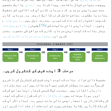
پیچھے بنیادی خیال باقاعدہ پیدا کرنا ہے۔
آمدنی
یا ایک مخصوص
مدت میں واپسی مزید یہ کہ، سرمایہ کاری آپ کے اثاثوں کو محفوظ
بنانے یا مطلوبہ منافع حاصل کرنے کا ایک ذریعہ ہے۔ سرمایہ کاری
کے چند اختیارات کے نام کے لیے وہ مندرجہ ذیل ہیں۔
باہمی چندہ
,
وغیرہ۔ لہٰذا، اپنی ذاتی مالیات کو
ETFs
,
شیئرز
بانڈز
,
ہیج فنڈ
بہتر بنانے کے لیے، اپنی سرمایہ کاری کے مواقع کی منصوبہ بندی
.
کریں اور
ہوشیاری سے سرمایہ کاری کریں
مرحلہ 3: اپنے قرض کو کنٹرول کریں۔
مضبوط ذاتی خزانہ بنانے کے لیے، اپنے قرض کو کنٹرول کرنا شروع
کریں! ہم میں سے بیشتر قرضوں میں ڈوب جاتے ہیں اور بہت بڑی ذمہ
داریاں اٹھاتے ہیں۔ بہت سے لوگ کبھی کبھار اپنا سوائپ کرکے
اوور بورڈ ہوجاتے ہیں۔
کریڈٹ کارڈ
ان کے طرز زندگی کے لیے۔
کریڈٹ کارڈز پر انحصار اچھی مالی عادت نہیں ہے۔ لہذا، اگر آپ کے
کریڈٹ کارڈ پر بقایا بیلنس ہیں، تو اسے جلد از جلد ادا کریں اور