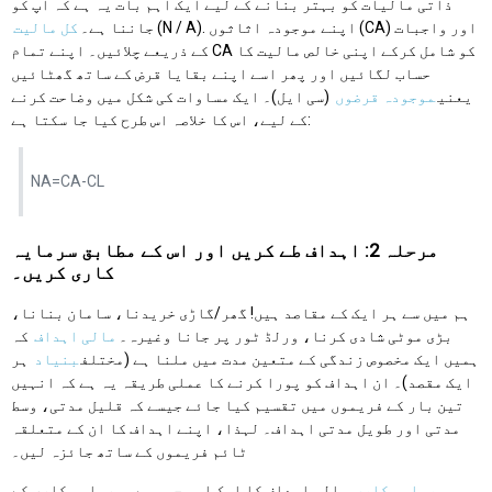
ذاتی مالیات کو بہتر بنانے کے لیے ایک اہم بات یہ ہے کہ آپ کو
(N / A). اپنے موجودہ اثاثوں (CA) اور واجبات
جاننا ہے۔
کل مالیت
کے ذریعے چلائیں۔ اپنے تمام CA کو شامل کرکے اپنی خالص مالیت کا
حساب لگائیں اور پھر اسے اپنے بقایا قرض کے ساتھ گھٹائیں
یعنی
موجودہ قرضوں
(سی ایل)۔ ایک مساوات کی شکل میں وضاحت کرنے
کے لیے، اس کا خلاصہ اس طرح کیا جا سکتا ہے:
NA=CA-CL
مرحلہ 2: اہداف طے کریں اور اس کے مطابق سرمایہ
کاری کریں۔
ہم میں سے ہر ایک کے مقاصد ہیں! گھر/گاڑی خریدنا، سامان بنانا،
بڑی موٹی شادی کرنا، ورلڈ ٹور پر جانا وغیرہ۔
مالی اہداف
کہ
ہمیں ایک مخصوص زندگی کے متعین مدت میں ملنا ہے (مختلف
بنیاد
ہر
ایک مقصد)۔ ان اہداف کو پورا کرنے کا عملی طریقہ یہ ہے کہ انہیں
تین بار کے فریموں میں تقسیم کیا جائے جیسے کہ قلیل مدتی، وسط
مدتی اور طویل مدتی اہداف۔ لہذا، اپنے اہداف کا ان کے متعلقہ
ٹائم فریموں کے ساتھ جائزہ لیں۔
سرمایہ کاری
مالی اہداف کا ایک اہم حصہ ہے۔ سرمایہ کاری کے