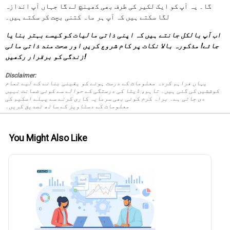
گا۔ یہ آپ کو ایک لکیر کی طرف بھی کھینچ لے گا جہاں آپ اندازہ
لگا سکتے ہیں کہ آپ ہر ماہ کتنی بچت کر سکتے ہیں۔
اب آپ بالکل جانتے ہیں کہ اپنی ذاتی مالیات کو کیسے بہتر بنایا
جائے! مذکورہ بالا نکات پر کام شروع کریں اور صحت مند ذاتی مالی
زندگی کو برقرار رکھیں!
Disclaimer:
یہاں فراہم کردہ معلومات کے درست ہونے کو یقینی بنانے کے لیے تمام
کوششیں کی گئی ہیں۔ تاہم، ڈیٹا کی درستگی کے حوالے سے کوئی ضمانت نہیں
دی جاتی ہے۔ براہ کرم کوئی بھی سرمایہ کاری کرنے سے پہلے اسکیم کی
معلومات کے دستاویز کے ساتھ تصدیق کریں۔
You Might Also Like