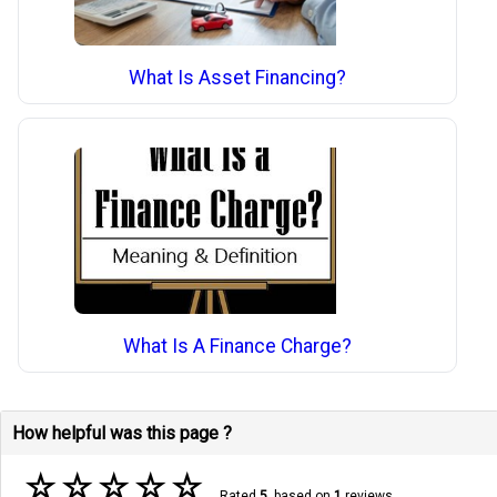
What Is Asset Financing?
What Is A Finance Charge?
How helpful was this page ?
☆
☆
☆
☆
☆
Rated
5
, based on
1
reviews.