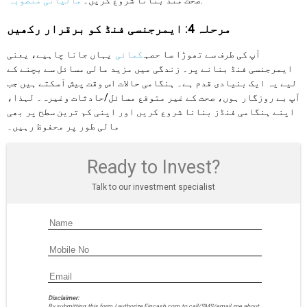
.
صحت مند بنانا شروع کریں۔
مالیاتی منصوبہ
مرحلہ 4: ایمرجنسی فنڈ کو برقرار رکھیں
آپ کی طرف سے تھوڑا سا حصہ
کمائی
یہاں جانا چاہیے، یعنی
ایمرجنسی فنڈ بنانے پر۔ زندگی میں مزید مالی مسائل سے بچنے کے
لیے یہ ایک بنیادی قدم ہے۔ ہنگامی حالات اس وقت پیش آسکتے ہیں جب
آپ بے روزگار ہوں، صحت کے غیر متوقع مسائل/حادثات وغیرہ۔ لہذا،
اپنے ہنگامی فنڈز بنانا شروع کریں اور اپنی کم ترین سطح پر بھی
مالی طور پر محفوظ رہیں۔
Ready to Invest?
Talk to our investment specialist
Disclaimer:
By submitting this form I authorize Fincash.com to call/SMS/email me about