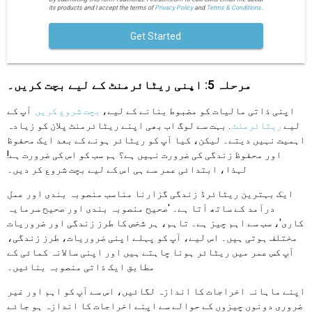
its products and I accept the terms of
Privacy Policy
and
Terms & Conditions.
Get Started
مرحلہ 5: اپنی ریٹائرمنٹ کے لیے بچت کریں۔
اپنی ذاتی مالیات کو مضبوط بنانے کے لیے،
بچت شروع کریں
آپ کے
لیے
ریٹائرمنٹ
. بہت سے لوگ اب بھی اپنے ریٹائرمنٹ پلان کو زیادہ
اہمیت نہیں دیتے۔ لیکن، کیا آپ کو ریٹائر ہونے کے بعد ایک محفوظ
اور محفوظ زندگی کی ضرورت نہیں ہے؟ ہم سب کو اس کی ضرورت ہے!
لہذا، ابتدائی عمر سے ہی اس کے لیے بچت شروع کر دیں۔
ایک بہترین ریٹائرڈ زندگی گزارنا مناسب منصوبہ بندی اور عمل
درآمد کے ساتھ آتا ہے۔ 'صحیح منصوبہ بندی اور صحیح سرمایہ
کاری'، سب سے اہم چیز ہے۔ تاہم، ہر شخص کا طرز زندگی اور ضروریات
مختلف ہوتی ہیں۔ اس لیے، آپ کو پہلے اپنی ضروریات، طرز زندگی،
آپ کس عمر میں ریٹائر ہونا چاہتے ہیں اور اپنی سالانہ کمائی کے
مطابق ایک ذاتی منصوبہ بنائیں۔
اپنے ماہانہ اخراجات کا اندازہ لگائیں، اس سے آپ کو اہم اور غیر
ضروری دونوں چیزوں کے حوالے سے اپنے اخراجات کا اندازہ ہو جائے