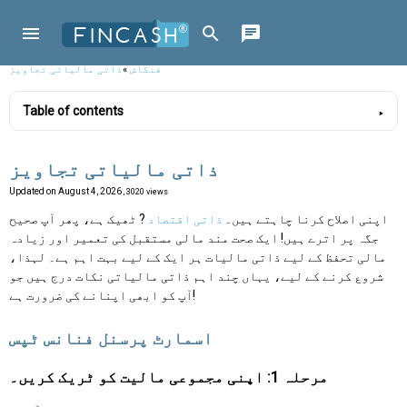
فنکاش
»
ذاتی مالیاتی تجاویز
Table of contents
ذاتی مالیاتی تجاویز
Updated on
August 4, 2026
, 3020 views
اپنی اصلاح کرنا چاہتے ہیں۔
ذاتی اقتصاد
? ٹھیک ہے، پھر آپ صحیح
جگہ پر اترے ہیں! ایک صحت مند مالی مستقبل کی تعمیر اور زیادہ
مالی تحفظ کے لیے ذاتی مالیات ہر ایک کے لیے بہت اہم ہے۔ لہذا،
شروع کرنے کے لیے، یہاں چند اہم ذاتی مالیاتی نکات درج ہیں جو
آپ کو ابھی اپنانے کی ضرورت ہے!
اسمارٹ پرسنل فنانس ٹپس
مرحلہ 1: اپنی مجموعی مالیت کو ٹریک کریں۔