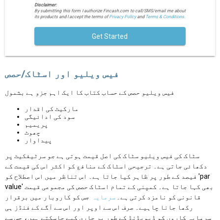
Disclaimer:
By submitting this form I authorize Fincash.com to call/SMS/email me about
its products and I accept the terms of
Privacy Policy
and
Terms & Conditions.
Get Started
فیس ویلیو اور اسٹاک/حصص
فیس ویلیو حصص کے حساب کتاب کا ایک اہم جزو ہے بشمول
مارکیٹ کی اقدار
سود کی ادائیگی
پریمیم
چھوٹ
پیداوار
سٹاک کی فیس ویلیو سٹاک کی اصل قیمت ہوتی ہے جو سرٹیفکیٹ پر
دکھائی جاتی ہے۔ ترجیحی اسٹاک کے منافع کو اکثر اس کی قیمت کے
فیصد کے طور پر ظاہر کیا جاتا ہے۔ اس تناظر میں اس اصطلاح کو 'par
value' بھی کہا جاتا ہے۔ کمپنی کے تمام اسٹاک حصص کی مجموعی قیمت
قانونی کو نامزد کرتی ہے۔
سرمایہ
جس کو کاروبار میں برقرار
رکھا جانا چاہیے۔ صرف اس سے اوپر اور اس سے آگے کے فنڈز ہی
سرمایہ کاروں کو ڈیویڈنڈ کے طور پر جاری کیے جاسکتے ہیں، جس سے