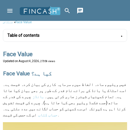
Face Value
»
فنکاش
Table of contents
Face Value
Updated on
August 4, 2026
, 27356 views
Face Value کیا ہے؟
فیس ویلیو، سادہ الفاظ میں، سرمایہ کاری کی بیان کردہ قیمت ہے۔
اسے اسٹاک یا بانڈ کی برائے نام قدر کے طور پر بھی بیان کیا جاتا
ہے۔ تمام کمپنیاں شیئرز جاری کرتی ہیں۔
بانڈز
چہرے کی قدر کے
ساتھ (جسے فکسڈ ویلیو بھی کہا جاتا ہے)۔ چہرے کی قیمت تفویض
کرنا اہم ہے کیونکہ اس سے کمپنی کو حساب لگانے میں مدد ملتی ہے۔
اس کے حصص کی قیمت.
حساب کتاب