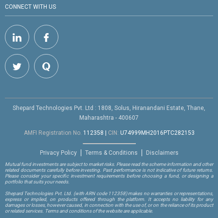
CONNECT WITH US
Shepard Technologies Pvt. Ltd : 1808, Solus, Hiranandani Estate, Thane,
Maharashtra - 400607
AMFI Registration No.
112358
|
CIN:
U74999MH2016PTC282153
Privacy Policy
Terms & Conditions
Disclaimers
Mutual fund investments are subject to market risks. Please read the scheme information and other
related documents carefully before investing. Past performance is not indicative of future returns.
Please consider your specific investment requirements before choosing a fund, or designing a
portfolio that suits your needs.
Shepard Technologies Pvt. Ltd.
(with ARN code 112358)
makes no warranties or representations,
express or implied, on products offered through the platform. It accepts no liability for any
damages or losses, however caused, in connection with the use of, or on the reliance of its product
or related services. Terms and conditions of the website are applicable.