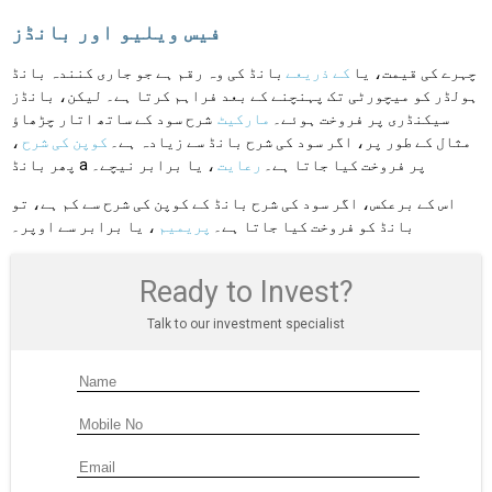
فیس ویلیو اور بانڈز
چہرے کی قیمت، یا
کے ذریعے
بانڈ کی وہ رقم ہے جو جاری کنندہ بانڈ
ہولڈر کو میچورٹی تک پہنچنے کے بعد فراہم کرتا ہے۔ لیکن، بانڈز
سیکنڈری پر فروخت ہوئے۔
مارکیٹ
شرح سود کے ساتھ اتار چڑھاؤ
مثال کے طور پر، اگر سود کی شرح بانڈ سے زیادہ ہے۔
کوپن کی شرح
،
پھر بانڈ a پر فروخت کیا جاتا ہے۔
رعایت
، یا برابر نیچے۔
اس کے برعکس، اگر سود کی شرح بانڈ کے کوپن کی شرح سے کم ہے، تو
بانڈ کو فروخت کیا جاتا ہے۔
پریمیم
، یا برابر سے اوپر۔
Ready to Invest?
Talk to our investment specialist