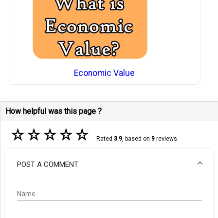
Economic Value
How helpful was this page ?
☆
☆
☆
☆
☆
Rated
3.9
, based on
9
reviews.
POST A COMMENT
Name