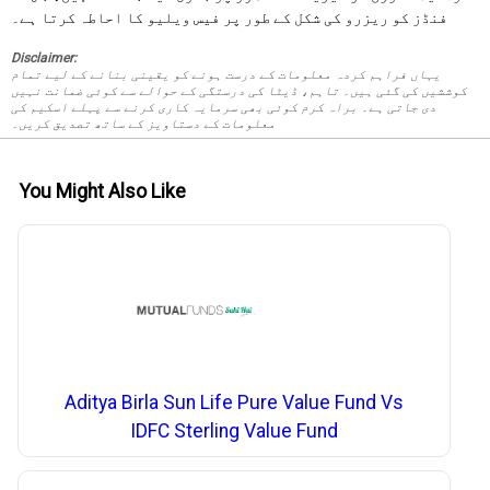
فنڈز کو ریزرو کی شکل کے طور پر فیس ویلیو کا احاطہ کرتا ہے۔
Disclaimer:
یہاں فراہم کردہ معلومات کے درست ہونے کو یقینی بنانے کے لیے تمام
کوششیں کی گئی ہیں۔ تاہم، ڈیٹا کی درستگی کے حوالے سے کوئی ضمانت نہیں
دی جاتی ہے۔ براہ کرم کوئی بھی سرمایہ کاری کرنے سے پہلے اسکیم کی
معلومات کے دستاویز کے ساتھ تصدیق کریں۔
You Might Also Like
Aditya Birla Sun Life Pure Value Fund Vs
IDFC Sterling Value Fund