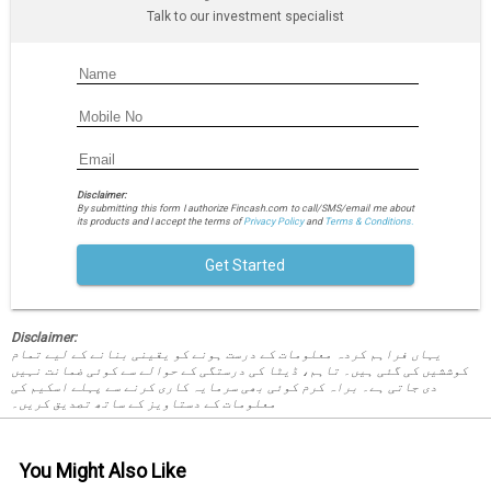
Talk to our investment specialist
Disclaimer:
By submitting this form I authorize Fincash.com to call/SMS/email me about
its products and I accept the terms of
Privacy Policy
and
Terms & Conditions.
Get Started
Disclaimer:
یہاں فراہم کردہ معلومات کے درست ہونے کو یقینی بنانے کے لیے تمام
کوششیں کی گئی ہیں۔ تاہم، ڈیٹا کی درستگی کے حوالے سے کوئی ضمانت نہیں
دی جاتی ہے۔ براہ کرم کوئی بھی سرمایہ کاری کرنے سے پہلے اسکیم کی
معلومات کے دستاویز کے ساتھ تصدیق کریں۔
You Might Also Like