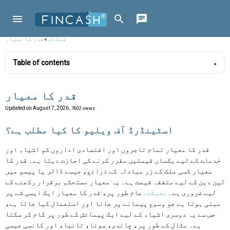
فنکاش
»
قدر کا معیار
Table of contents
قدر کا معیار
Updated on
August 7, 2026
, 7602 views
اسٹینڈرڈ آف ویلیو کا کیا مطلب ہے؟
قدر کا معیار تمام تاجروں اور اقتصادی اداروں کو اشیاء اور
خدمات کے لیے یکساں قیمتیں مقرر کرنے کی اجازت دیتا ہے۔ قدر کا
معیار کسی ملک کے زر مبادلہ کے ذرائع، جیسے ڈالر یا پیسو میں
لین دین کے لیے متفقہ قیمت ہے۔ یہ معیار مستحکم برقرار رکھنے کے
لیے ضروری ہے۔
معیشت
. عام طور پر، قدر کا معیار ایک ایسی شے پر
مبنی ہوتا ہے جو وسیع پیمانے پر جانا اور استعمال کیا جاتا ہے،
جس سے یہ دوسری اشیاء کے لیے ایک پیمائش کے طور پر کام کر سکتا
ہے۔ مثال کے طور پر، چاندی، سونا، تانبا، اور کانسی جیسی