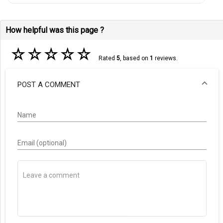
How helpful was this page ?
☆
☆
☆
☆
☆
Rated
5
, based on
1
reviews.
POST A COMMENT
Name
Email (optional)