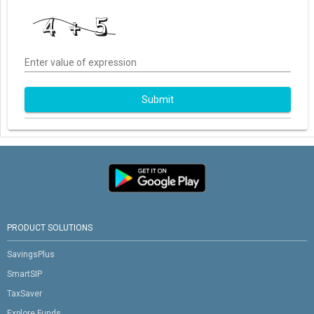
Enter value of expression
Submit
PRODUCT SOLUTIONS
SavingsPlus
SmartSIP
TaxSaver
Explore Funds