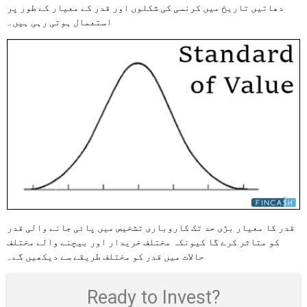
دھاتیں تاریخ میں کرنسی کی شکلوں اور قدر کے معیار کے طور پر
استعمال ہوتی رہی ہیں۔
قدر کا معیار بڑی حد تک کاروباری تشخیص میں پائی جانے والی قدر
کو متاثر کرے گا کیونکہ مختلف خریدار اور بیچنے والے مختلف
حالات میں قدر کو مختلف طریقے سے دیکھیں گے۔
Ready to Invest?