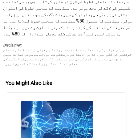
سیکھنے کا منحنی خطوط اس شرح کو ظاہر کرتا ہے جس پر سیکھنے سے
کمپنی کو لاگت کی بچت ہوتی ہے۔ سیکھنے کے منحنی خطوط کی ڈھلوان
جتنی تیز ہوگی، پیداوار کی فی یونٹ لاگت کی بچت اتنی ہی زیادہ
ہوگی۔ سیکھنے کا معمول 80% سیکھنے کا منحنی خطوط کہلاتا ہے۔ یہ
اس حقیقت کی نمائندگی کرتا ہے کہ کمپنی کے آؤٹ پٹ میں ہر دوگنا
ہونے کے لیے، نئے آؤٹ پٹ کی لاگت پچھلی پیداوار کا 80% ہے۔
Disclaimer:
یہاں فراہم کردہ معلومات کے درست ہونے کو یقینی بنانے کے لیے تمام
کوششیں کی گئی ہیں۔ تاہم، ڈیٹا کی درستگی کے حوالے سے کوئی ضمانت نہیں
دی جاتی ہے۔ براہ کرم کوئی بھی سرمایہ کاری کرنے سے پہلے اسکیم کی
معلومات کے دستاویز کے ساتھ تصدیق کریں۔
You Might Also Like