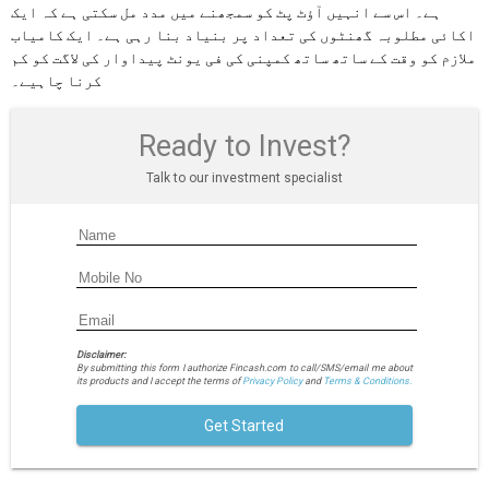
ہے۔ اس سے انہیں آؤٹ پٹ کو سمجھنے میں مدد مل سکتی ہے کہ ایک
اکائی مطلوبہ گھنٹوں کی تعداد پر بنیاد بنا رہی ہے۔ ایک کامیاب
ملازم کو وقت کے ساتھ ساتھ کمپنی کی فی یونٹ پیداوار کی لاگت کو کم
کرنا چاہیے۔
Ready to Invest?
Talk to our investment specialist
Disclaimer:
By submitting this form I authorize Fincash.com to call/SMS/email me about
its products and I accept the terms of
Privacy Policy
and
Terms & Conditions.
Get Started