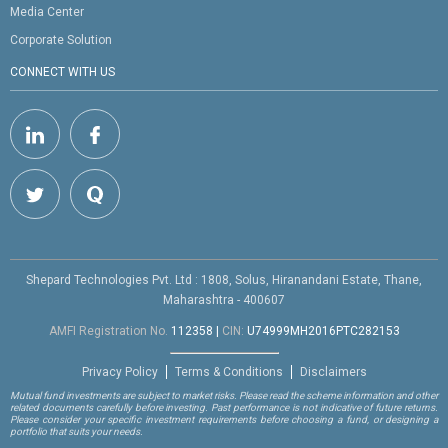
Media Center
Corporate Solution
CONNECT WITH US
Shepard Technologies Pvt. Ltd : 1808, Solus, Hiranandani Estate, Thane,
Maharashtra - 400607
AMFI Registration No.
112358
|
CIN:
U74999MH2016PTC282153
Privacy Policy
Terms & Conditions
Disclaimers
Mutual fund investments are subject to market risks. Please read the scheme information and other
related documents carefully before investing. Past performance is not indicative of future returns.
Please consider your specific investment requirements before choosing a fund, or designing a
portfolio that suits your needs.