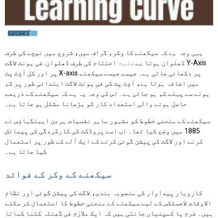
یہی وجہ ہے کہ سیکھنے کا وکر، گراف میں، شروع میں نیچے کی طرف
ڈھلوان ہوتا ہے
فلیٹ
اختتام کی طرف ڈھلوان. فی یونٹ لاگت Y-Axis
پر اور کل آؤٹ پٹ X-axis پر دکھائی جاتی ہے۔ جیسے جیسے سیکھنے
میں اضافہ ہوتا ہے، آؤٹ پٹ کی فی یونٹ لاگت ابتدائی طور پر کم
ہونے سے پہلے کم ہو جاتی ہے۔ اس کی وجہ یہ ہے کہ سیکھنے کے ذریعے
حاصل ہونے والی استعداد کار کو بڑھانا مشکل ہو جاتا ہے۔
سیکھنے کے منحنی خطوط کو مشہور ماہر نفسیات ہرمن ایبنگہاؤس نے
1885 میں وضع کیا تھا۔ اب اسے پروڈکٹ کی کارکردگی کی پیمائش
کرنے اور لاگت کی پیشن گوئی کرنے کے ایک آلے کے طور پر استعمال
کیا جاتا ہے۔
سیکھنے کے وکر کے فوائد
کاروبار پیداوار کی منصوبہ بندی، لاگت کی پیشن گوئی اور نظام
الاوقات لاجسٹکس کے لیے سیکھنے کے منحنی خطوط کا استعمال کر سکتے
ہیں۔ فرم یا کمپنیاں جانتی ہیں کہ ایک ملازم فی گھنٹہ کتنا کماتا