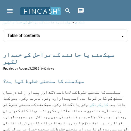
فنکاش
»
سیکھنے یا جاننے کے مراحل کی خمدار لکیر
Table of contents
سیکھنے یا جاننے کے مراحل کی خمدار
لکیر
Updated on
August 3, 2026
, 6462 views
سیکھنے کا منحنی خطوط کیا ہے؟
سیکھنے کا منحنی خطوط کے لحاظ سے لاگت اور پیداوار کے درمیان
تعلق کو ظاہر کرتا ہے۔ اسے پیداواری وکر، تجربہ وکر، بھی کہا
جاتا ہے۔
کارکردگی
وکر یا لاگت کا وکر۔ سیکھنے کے منحنی خطوط کو
بہت سے ایسے ناموں سے جانا جاتا ہے کیونکہ اس کا کام کمپنی کی
پیداواریت، لاگت، تجربہ، کارکردگی میں پیمائش اور بصیرت فراہم
کرنا ہے۔ یہ ایک ملازم کے دہرائے جانے والے کاموں کی نمائندگی
کرنے میں مدد کرتا ہے۔ اس منحنی خطوط کے پیچھے خیال یہ ہے کہ کسی