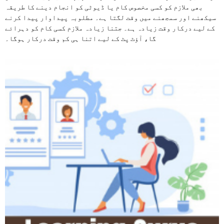
بھی ملازم کو کسی مخصوص کام یا ڈیوٹی کو انجام دینے کا طریقہ
سیکھنے اور سمجھنے میں وقت لگتا ہے۔ مطلوبہ پیداوار پیدا کرنے
کے لیے درکار وقت زیادہ ہے۔ جتنا زیادہ ملازم کسی کام کو دہرائے
گا، آؤٹ پٹ کے لیے اتنا ہی کم وقت درکار ہوگا۔