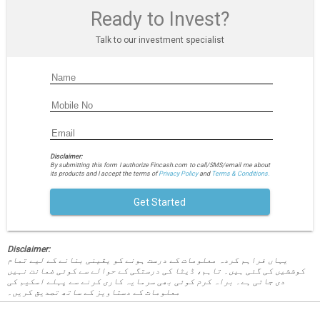
Ready to Invest?
Talk to our investment specialist
Disclaimer:
By submitting this form I authorize Fincash.com to call/SMS/email me about
its products and I accept the terms of
Privacy Policy
and
Terms & Conditions.
Get Started
Disclaimer:
یہاں فراہم کردہ معلومات کے درست ہونے کو یقینی بنانے کے لیے تمام
کوششیں کی گئی ہیں۔ تاہم، ڈیٹا کی درستگی کے حوالے سے کوئی ضمانت نہیں
دی جاتی ہے۔ براہ کرم کوئی بھی سرمایہ کاری کرنے سے پہلے اسکیم کی
معلومات کے دستاویز کے ساتھ تصدیق کریں۔