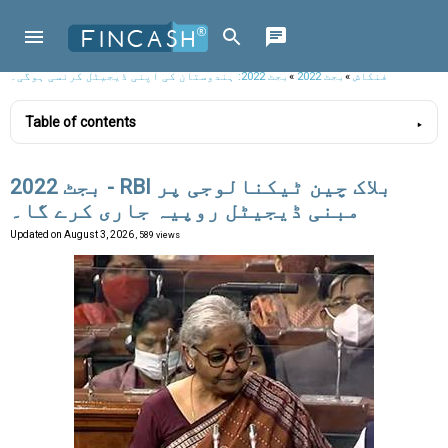
فنکاش
»
بجٹ 2022
»
بجٹ 2022: ہندوستان کی اپنی ڈیجیٹل کرنسی ہوگی۔
Table of contents
بجٹ 2022 - RBI بلاک چین ٹیکنالوجی پر
مبنی ڈیجیٹل روپیہ جاری کرے گا۔
Updated on
August 3, 2026
, 589 views