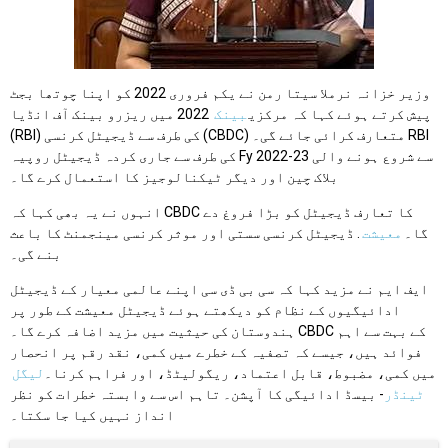
وزیر خزانہ نرملا سیتا رمن نے یکم فروری 2022 کو اپنا چوتھا بجٹ
پیش کرتے ہوئے کہا کہ مرکزی
بینک
2022 میں ریزرو بینک آف انڈیا
(RBI) کی طرف سے ڈیجیٹل کرنسی (CBDC) متعارف کرائی جائے گی۔ RBI
کی طرف سے جاری کردہ ڈیجیٹل روپیہ Fy 2022-23 سے شروع ہونے والی
بلاک چین اور دیگر ٹیکنالوجیز کا استعمال کرے گا۔
انہوں نے یہ بھی کہا کہ CBDC کا تعارف ڈیجیٹل کو بڑا فروغ دے
گا۔
معیشت
. ڈیجیٹل کرنسی سستی اور موثر کرنسی مینجمنٹ کا باعث
بنے گی۔
ایف ایم نے مزید کہا کہ سی بی ڈی سی اپنے عالمی معیار کے ڈیجیٹل
ادائیگیوں کے نظام کو دیکھتے ہوئے ڈیجیٹل معیشت کے طور پر
ہندوستان کی حیثیت میں مزید اضافہ کرے گا۔ CBDC کے بہت سے اہم
فوائد ہیں، جیسے کہ تصفیہ کے خطرے میں کمی، نقد رقم پر انحصار
میں کمی، مضبوط، قابل اعتماد، ریگولیٹڈ، اور فراہم کرنا۔
لیگل
ٹینڈر
- بیسڈ ادائیگی کا آپشن۔ تاہم اس سے وابستہ خطرات کو نظر
انداز نہیں کیا جا سکتا۔