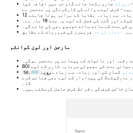
سہولت
جاری رکھا جائے گا، حد میں اضافہ کیا
یے - قرض لینے والے کی کارکردگی پر منحصر ہے
 زیادہ سے زیادہ بقایا کے برابر ہونا چاہئے
ی کی مدت کے ساتھ ساتھ توسیع بھی کی جائے گی۔
ہے۔
ادھار کی حد
فریمرز کی ضروریات کے مطابق
مارجن اور لون کوانٹم
ت رقبہ اور مالیات کے پیمانے پر منحصر ہوگی۔
میانی مدت کی معمولی سرمایہ کاری کے لیے
دنی
کسان کی اور زیادہ سے زیادہ
روپے 50،
000
پیداوار کی لاگت کے 50% تک اسٹوریج کی رسیدوں اور مارکیٹنگ کی پیداوار کے لیے بھی فنانس کرے
گا۔