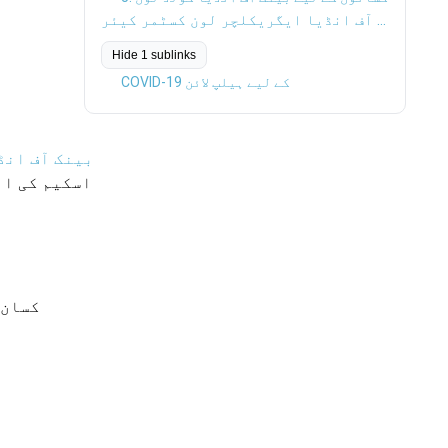
بینک آف انڈیا ایگریکلچر لون کسٹمر کیئر
Hide 1 sublinks
COVID-19 کے لیے ہیلپ لائن
بینک آف انڈ
کسان 