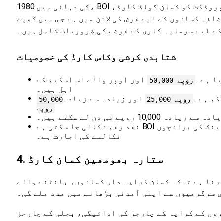
1980 کی دہائی میں، BOI پہلا بینک تھا جس نے بینکنگ انڈسٹری میں کسانوں کے لیے 'انڈین گرین کارڈ' متعارف کرایا تھا۔ فی الحال، پروڈکٹ کو کسان گولڈ کارڈ،
افہ کسانوں کے لیے قرض کی لائن میں ہے جس میں کھپت
شتابدی کرشی وکاس کارڈ کی خصوصیات
یا ہے۔
اور اوپر والے اس اسکیم کے
روپے 50,000
اہل ہیں۔
اور زیادہ سے زیادہ
روپے 25,000
50,000
روپے
ہ 10,000 روپے فی دن لے سکتے ہیں۔
نقد رقم نکالی جا سکتی ہے BOI بینک کی برانچوں، BOI ATMs میں "BANCS" کے ساتھ ساتھ "CASH Tree" کے تحت۔ آن لائن اجازت کے ساتھ ویزا اے ٹی ایم میں رقم
نکالنے کی اجازت ہے۔
4. ستارہ بھومھین کسان کارڈ
رنا ہے تاکہ کسان کرایہ دار کسانوں، بانٹنے والے
 سرگرمیوں سے اپنی آمدنی بڑھانے میں مدد ملے گی۔
وں کے کرایہ کے چارجز کی ادائیگی، بجلی کے چارجز