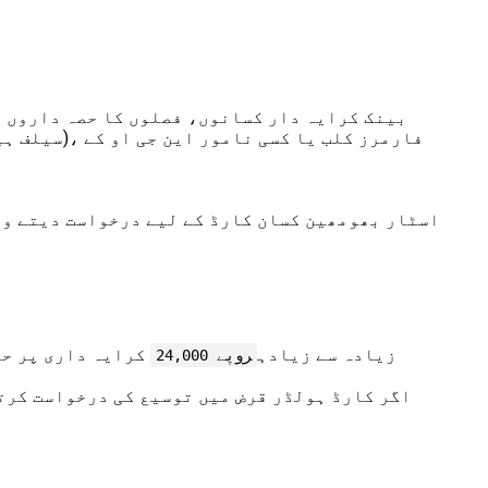
بینک کرایہ دار کسانوں، فصلوں کا حصہ داروں ا
اسٹار بھومھین کسان کارڈ کے لیے درخواست دیتے وق
زیادہ سے زیادہ
کرایہ داری پر حص
روپے 24,000
اگر کارڈ ہولڈر قرض میں توسیع کی درخواست کرتا