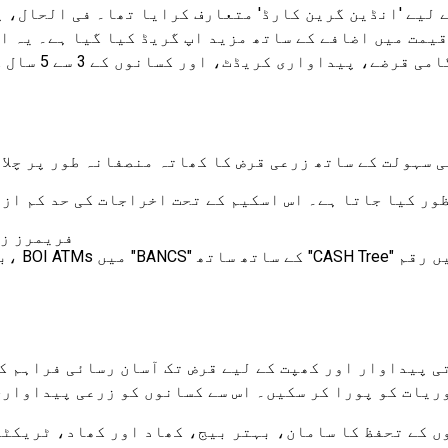
یمت میں اضافے کے ساتھ مزید اپ گریڈ کیا گیا ہے۔ یہ اض
اواری کریڈٹ، اور کسانوں کے 3 سے 5 سال کے لیے سرمایہ کاری کے قرضے کی ضروریات شامل ہیں۔
ی سہولت کے ساتھ زرعی قرض کا کھاتہ منصفانہ طور پر چلا
فریمرز زیادہ سے زیاد
ی پیداوار اور کھپت کے لیے قرض تک آسان رسائی فراہم ک
ریات کو پورا کر سکیں۔ اس سے کسانوں کو زرعی پیداواری
ں کے تحفظ کا سامان، بہتر بیج، کھاد اور کھاد، ٹریکٹر