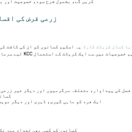
کریں گے، بشمول شرح سود، خصوصیت اور ب
BOI زرعی قرض کی اقس
یا کسان کریڈٹ کارڈ
یہ اسکیم کسانوں کو ان کی کاشت کی
لیے سرمایہ کاری م
فصل کی پیداوار، متعلقہ سرگرمیوں اور دیگر غیر زرعی 
کسانو
ایک فرد کو ماہی گیری، ڈیری اور دیگر موی
کسانوں کو کسی بھی تعداد میں نک