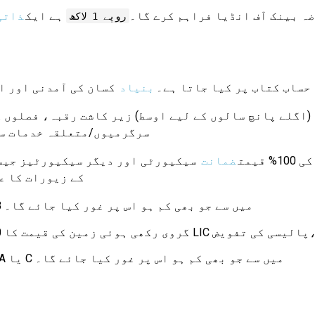
ضہ بینک آف انڈیا فراہم کرے گا۔
ہے ایک
ذاتی
روپے 1 لاکھ
 حساب کتاب پر کیا جاتا ہے۔
بنیاد
کسان کی آمدنی اور ا
سرگرمیوں/متعلقہ خدمات سے
قیمت
ضمانت
سیکیورٹی اور دیگر سیکیورٹیز جیس
کے زیورات کا ع
جہاں منقولہ اثاثے بنائے گئے ہوں وہاں A یا B میں سے جو بھی کم ہو اس پر غور کیا جائے گا۔
جہاں منقولہ اثاثے نہیں بنائے گئے ہیں وہاں A یا C میں سے جو بھی کم ہو اس پر غور کیا جائے گا۔