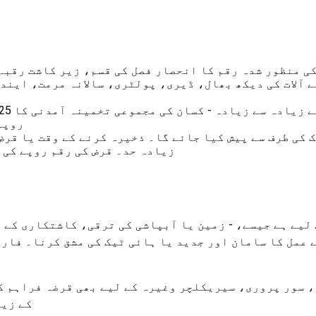
ی منظور شدہ رقم کا انحصار فصل کی قسم، زیر کاشت رقبہ
 آلات کی دیکھ بھال، ڈیری، پولٹری، سالانہ مرمت، ایند
روپے تک
زیادہ حد۔ قرض کی رقم روپے کی حد سے زی
لیے ہے جیسے، - زمین یا آبپاشی کی ترقی، کاشتکاری کے آ
 عمل کا سامان اور جدید یا ہائی ٹیک کی مشق کرنا۔ فار
سور پروری، سیریکلچر وغیرہ کے لیے بھی قرضہ فراہم کر
کے زیا