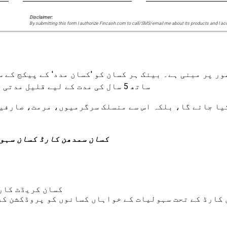
Disclaimer:
By submitting this form I authorize Fincash.com to call/SMS/email me about its products and I ac
ور پر مبنی ہے۔ بینک ہر کسان کو 'کسان مدد' کے پیکج کے 
ساتھ 5 سال کی مدت کے لیے قلیل مدتی اور طویل مدتی کریڈٹ حاصل کرنے کے قابل بنائے گا۔
یا جائے گا، بلکہ اس سے منسلک سرگرمیوں، مرمت، صارفین
نوٹ: BOI کسان سمدھن کارڈ کسا
کسان کریڈٹ کارڈ
کارڈ کے تحت سہولیات کے خواہاں کسانوں کو پروڈکشن کر