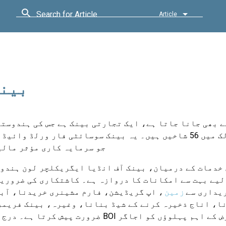
Search for Article
Article
بینک
بیرونی ممالک میں 56 شاخیں ہیں۔ یہ بینک سوسائٹی فار 
جو سرمایہ کاری مؤثر مالی
خدمات کے درمیان، بینک آف انڈیا ایگریکلچر لون ہندو
لیے بہت سے امکانات کا دروازہ ہے۔ کاشتکاری کی ضروری
یداری سے
زمین
، اپ گریڈیشن، فارم مشینری خریدنا، آب
ا، اناج ذخیرہ کرنے کے شیڈ بنانا، وغیرہ، بینک فریمر
ضرورت پیش کرتا ہے۔ درج ذیل حصے BOI زرعی قرض کے اہم 