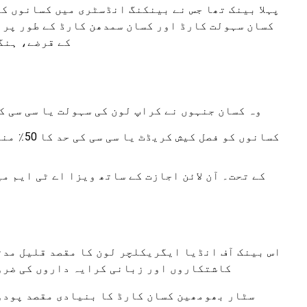
کسان سہولت کارڈ اور کسان سمدھن کارڈ کے طور پر ق
کے قرضے، ہنگامی قرضے، پید
وہ کسان جنہوں نے کراپ لون کی سہولت یا سی سی ک
کسانوں کو فصل کیش کریڈٹ یا سی سی کی حد کا 50٪ منظور کیا جاتا ہے۔ اس اسکیم کے تحت اخراجات کی حد کم از کم ہے۔
اس بینک آف انڈیا ایگریکلچر لون کا مقصد قلیل مدت
کاشتکاروں اور زبانی کرایہ داروں کی ضرو
سٹار بھومھین کسان کارڈ کا بنیادی مقصد پودو