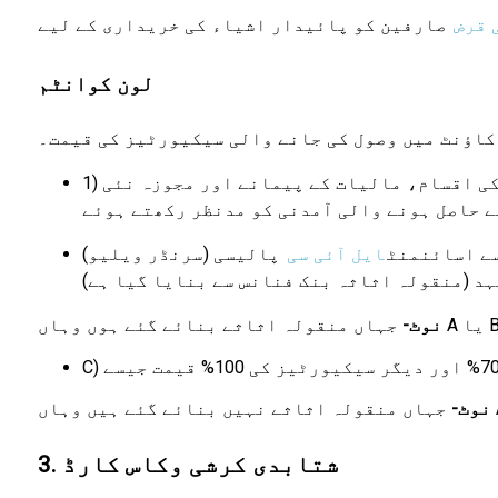
 قرض
صارفین کو پائیدار اشیاء کی خریداری کے لیے
لون کوانٹم
کاؤنٹ میں وصول کی جانے والی سیکیورٹیز کی قیمت۔
1) فارم سے متوقع خالص سالانہ آمدنی کا 10 گنا (اگلے پانچ سالوں کے لیے اوسط) زیر کاشت رقبہ، فصلوں کی اقسام، مالیات کے پیمانے اور مجوزہ نئی
 حاصل ہونے والی آمدنی کو مدنظر رکھتے ہوئے
ے اسائنمنٹ
ایل آئی سی
پالیسی (سرنڈر ویلیو)، NSCs/بینک کے TDRs/سونے
ہد (منقولہ اثاثہ بنک فنانس سے بنایا گیا ہے)
نوٹ-
نوٹ-
3. شتابدی کرشی وکاس کارڈ