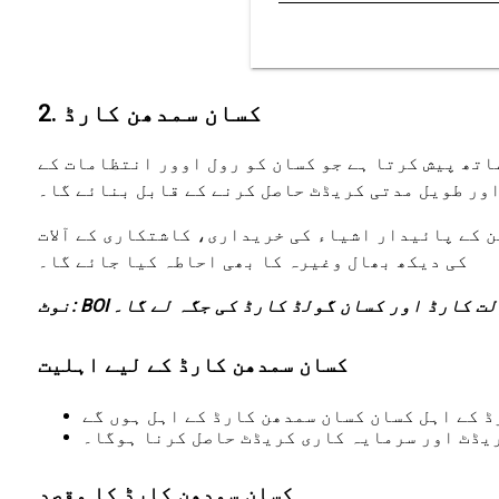
2. کسان سمدھن کارڈ
ساتھ پیش کرتا ہے جو کسان کو رول اوور انتظامات کے
 کے پائیدار اشیاء کی خریداری، کاشتکاری کے آلات
کی دیکھ بھال وغیرہ کا بھی احاطہ کیا جائے گا۔
ن سہولت کارڈ اور کسان گولڈ کارڈ کی جگہ لے گا۔
کسان سمدھن کارڈ کے لیے اہلیت
 کے اہل کسان کسان سمدھن کارڈ کے اہل ہوں گے
یڈٹ اور سرمایہ کاری کریڈٹ حاصل کرنا ہوگا۔
کسان سمدھن کارڈ کا مقصد