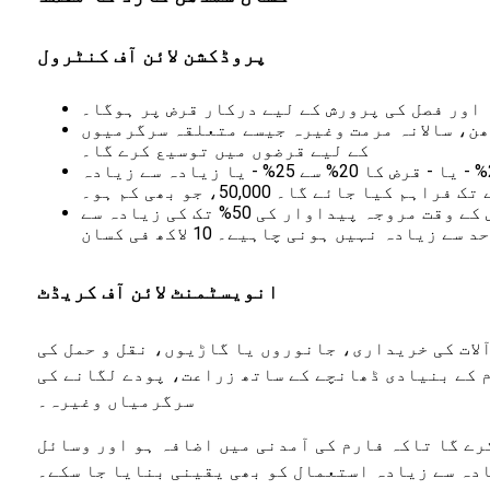
پروڈکشن لائن آف کنٹرول
 اور فصل کی پرورش کے لیے درکار قرض پر ہوگا۔
ھن، سالانہ مرمت وغیرہ جیسے متعلقہ سرگرمیوں
کے لیے قرضوں میں توسیع کرے گا۔
قلیل مدتی کریڈٹ کھپت اور گھریلو ضروریات کے لیے زیادہ سے زیادہ - کسان کی مجموعی تخمینہ آمدنی کا 25% - یا - قرض کا 20% سے 25% - یا زیادہ سے زیادہ
 فراہم کیا جائے گا۔ 50,000، جو بھی کم ہو۔
سٹوریج کی رسیدوں یا پروڈکٹ کے خلاف فنانس بینک کی طرف سے پیش کیا جائے گا۔ ذخیرہ کرنے کے وقت یا قرض کے وقت مروجہ پیداوار کی 50% تک کی زیادہ سے
ادہ نہیں ہونی چاہیے۔ 10 لاکھ فی کسان
انویسٹمنٹ لائن آف کریڈٹ
لات کی خریداری، جانوروں یا گاڑیوں، نقل و حمل کی
م کے بنیادی ڈھانچے کے ساتھ زراعت، پودے لگانے کی
سرگرمیاں وغیرہ۔
ے گا تاکہ فارم کی آمدنی میں اضافہ ہو اور وسائل
دہ سے زیادہ استعمال کو بھی یقینی بنایا جا سکے۔