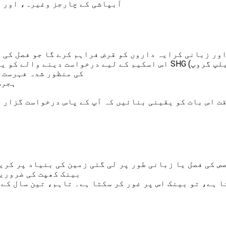
آبپاشی کے چارجز وغیرہ، اور ا
ور زبانی کرایہ داروں کو قرض فراہم کرے گا جو فصل کی پ
اس اسکیم کے لیے درخواست دینے والے کو یا تو برانچ کے آپریشنل ایریا 
ذریعے سپانسر کیا جاتا ہے جو NABARD کی منظور 
ہجرت
ت اس بات کو یقینی بنائیں کہ آپ کے پاس درخواست گزار 
ص کی فصل یا زبانی طور پر لی گئی زمین کی بنیاد پر کری
بینک کھپت کی ضروریات کے لیے اضافی
 ہے، تو بینک اس پر غور کر سکتا ہے۔ تاہم، تین سال کے