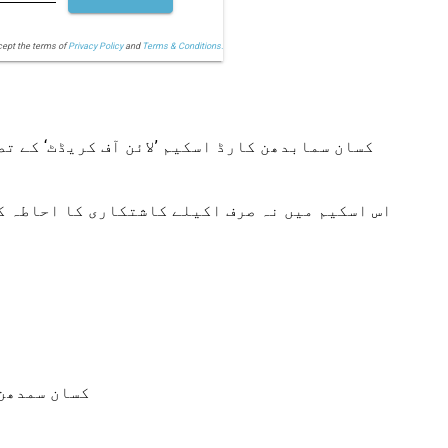
cept the terms of
Privacy Policy
and
Terms & Conditions.
کسان سمابدھن کارڈ اسکیم ’لائن آف کریڈٹ‘ کے تص
اس اسکیم میں نہ صرف اکیلے کاشتکاری کا احاطہ ک
کسان سمدھن 