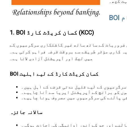
ہت کچھ۔
ام
1. BOI کسان کریڈٹ کارڈ (KCC)
 ضروریات کے ساتھ ساتھ غیر کاشتکاری سرگرمیوں کے
ؤثر طریقے سے بروقت قرضہ فراہم کرتی ہے۔ KCC اسکیم کی اہم خصوصیات میں سے ایک کریڈٹ کے استعمال
میں لچک اور آپریشنل آزادی لانا ہے۔
BOI کسان کریڈٹ کارڈ کے لیے اہلیت
سرگرمیوں کے لیے قلیل مدتی قرضے کے اہل ہیں۔
ں کو برانچ کے آپریشنل ایریا سے آنا چاہیے۔
شی پالنے کی سرگرمیوں میں مصروف ہونا چاہیے۔
سالانہ جائزہ
النے اور حد کے اندر ادائیگی کی اجازت ہوگی۔