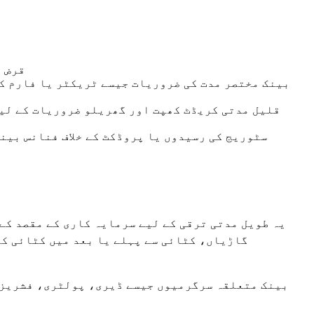
قرض ک
بینک مختصر مدت کی ضروریات جیسے ٹریکٹر یا فارم کے
یہ طویل مدتی ترقی کے لیے سرمایہ کاری کے مقصد کے 
گاڑیاں، کٹائی سے پہلے یا بعد میں کٹائی کے
بینک متعلقہ سرگرمیوں جیسے ڈیری، پولٹری، فشریز، 