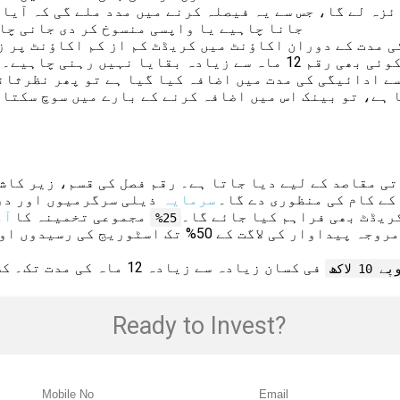
زہ لے گا، جس سے یہ فیصلہ کرنے میں مدد ملے گی کہ آیا -
جانا چاہیے یا واپسی منسوخ کر دی جانی چاہ
ہ کی مدت کے دوران اکاؤنٹ میں کریڈٹ کم از کم اکاؤنٹ پر
رہنی چاہیے۔ کیلے اور گنے کی فصل کے لیے یہ مدت 18 ماہ ہے۔
ے ادائیگی کی مدت میں اضافہ کیا گیا ہے تو پھر نظرثان
 ہے، تو بینک اس میں اضافہ کرنے کے بارے میں سوچ سکتا 
ی مقاصد کے لیے دیا جاتا ہے۔ رقم فصل کی قسم، زیر کاش
دت کے کام کی منظوری دے گا۔
سرمایہ
ذیلی سرگرمیوں اور در
ریڈٹ بھی فراہم کیا جائے گا۔
مجموعی تخمینہ کا
آم
25%
بینک ذخیرہ کرنے کے وقت یا قرض کی منظوری کے وقت مروجہ 
فی کسان زیادہ سے زیادہ 12 ماہ کی مدت تک۔ کسان خالص قرض کی رقم تک قرض حاصل کرسکتے ہیں۔
ے 10 لاکھ
Ready to Invest?