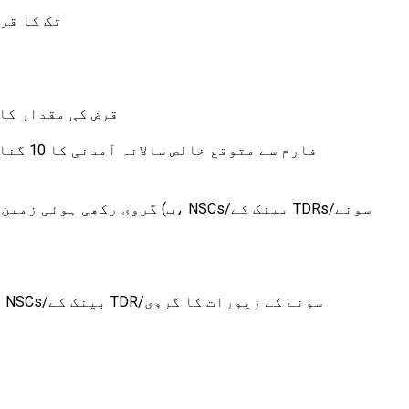
تک کا قر
قرض کی مقدار کا
ب) گروی رکھی ہوئی زمین کی 100% 
C) گروی رکھی ہوئی زمین کی قیمت کا 70% اور دیگر سیکیورٹیز کی 100% قیمت جیسے LIC پالیسی کی تفویض، NSCs/بینک کے TDR/سونے کے زیورات کا گروی