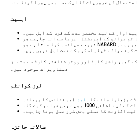
ستعمال کی ضروریات کا ایک حصہ بھی پورا کرنا ہے۔
اہلیت
یداوار کے لیے مختصر مدت کے قرض کے اہل ہیں۔
سے آنا چاہیے جو SHG (سیلف ہیلپ گروپ)، فارمرز کلب یا کسی نامور این جی او کے
شدہ فہرست میں ہے۔
 کرنے والے ٹیلر اسکیم کے تحت اہل نہیں ہیں۔
کے گھر، راشن کارڈ اور ووٹر شناختی کارڈ سے متعلق
دستاویزات موجود ہیں۔
لون کوانٹم
ڈٹ بڑھایا جائے گا۔
لیز
اور فنانس کا پیمانہ
 1000 روپے بھی فراہم کرے گا۔
 لیے اکاؤنٹ کا تسلی بخش طرز عمل ہونا چاہیے۔
سالانہ جائزہ