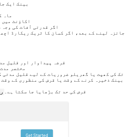
بینک ایک جائ
12 ما
اکاؤنٹ میں کوئی بھی رقم 12 ماہ سے زیادہ بقایا نہیں 
اگر قدرتی آفات کی وجہ س
جائزہ لینے کے بعد، اگر کسان کا ٹریک ریکارڈ اچھا
قرضہ پیداوار اور قلیل مدت
BOI مختصر م
تک کی کھپت یا گھریلو ضروریات کے لیے قلیل مدتی ک
قرض کی حد تک بڑھایا جا سکتا ہے۔
روپ
Get Started